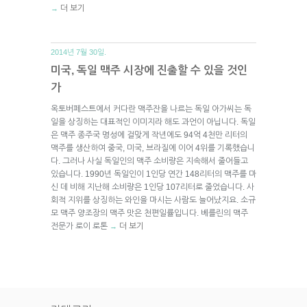
더 보기
→
2014년 7월 30일.
미국, 독일 맥주 시장에 진출할 수 있을 것인
가
옥토버페스트에서 커다란 맥주잔을 나르는 독일 아가씨는 독
일을 상징하는 대표적인 이미지라 해도 과언이 아닙니다. 독일
은 맥주 종주국 명성에 걸맞게 작년에도 94억 4천만 리터의
맥주를 생산하여 중국, 미국, 브라질에 이어 4위를 기록했습니
다. 그러나 사실 독일인의 맥주 소비량은 지속해서 줄어들고
있습니다. 1990년 독일인이 1인당 연간 148리터의 맥주를 마
신 데 비해 지난해 소비량은 1인당 107리터로 줄었습니다. 사
회적 지위를 상징하는 와인을 마시는 사람도 늘어났지요. 소규
모 맥주 양조장의 맥주 맛은 천편일률입니다. 베를린의 맥주
전문가 로이 로톤
더 보기
→