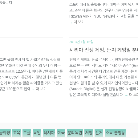
했습니다.
스토어에서 퇴출했습니다. 에픽은 이에 맞서 
죠. 과연 애플은 혁신의 선구자라는 명성을 지켜
Rizwan Virk가 NBC News에 기고한 글을
더 보기
→
2013년 1월 16일.
시리아 전쟁 게임, 단지 게임일 뿐
르면 올해 전세계 앱 사업은 62% 성장하
전쟁은 게임의 단골 주제이나, 현재진행중인 
12년 영화관 티켓 판매 수익의 두배가 넘는
으로 만든 인터액티브 게임 “시리아 종전” (End
크로소프트 12.5만개, 아마존 7만개의 어플
특정 정치적 사건을 배경으로 만들어졌다는 이
정도로 63%의 응답자가 일년전과 다른 앱
이미 안드로이드와 온라인에서 다운 가능한 이
또 쉽게 버려지는 짧은 싸이클을 가지고 있습
전쟁의 결과를 낼 수 있게 디자인되어있습니다
평균 120분으로 웹에
더 보기
(Auroch Digital) 은 실제 전쟁상황이
→
같은 교육적 미디어라 설명했습니다.
더 보
→
공화당
교육
구글
독일
러시아
미국
분리독립
서평
선거
소득 불평등