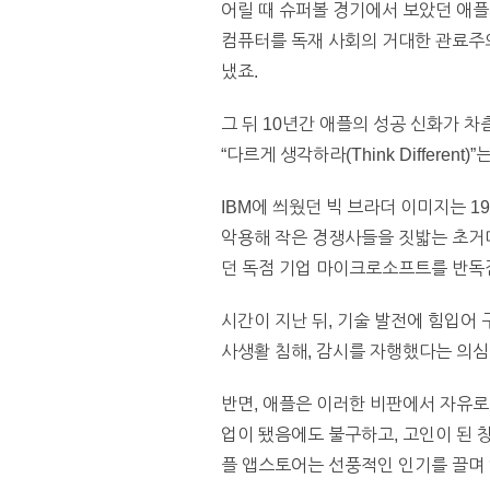
어릴 때 슈퍼볼 경기에서 보았던 애플의
컴퓨터를 독재 사회의 거대한 관료주의
냈죠.
그 뒤 10년간 애플의 성공 신화가 
“다르게 생각하라(Think Differ
IBM에 씌웠던 빅 브라더 이미지는 
악용해 작은 경쟁사들을 짓밟는 초거
던 독점 기업 마이크로소프트를 반독
시간이 지난 뒤, 기술 발전에 힘입어
사생활 침해, 감시를 자행했다는 의심
반면, 애플은 이러한 비판에서 자유로
업이 됐음에도 불구하고, 고인이 된
플 앱스토어는 선풍적인 인기를 끌며