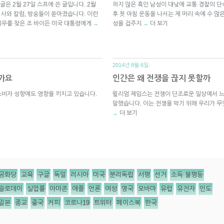
글은 2월 27일 스프에 쓴 글입니다. 2월
하지 않은 흑인 남성이 대낮에 교통 경찰의 단
기사와 칼럼, 방송들이 쏟아졌습니다. 이런
후 첫 아침 운동을 나서는 제 머리 속에 수 많
이우를 찾은 조 바이든 미국 대통령에게
성을 겁주지
더 보기
→
→
2014년 8월 6일.
까요
인간은 왜 전쟁을 끊지 못할까
소비자 성향에도 영향을 끼치고 있습니다.
윌리엄 제임스는 전쟁이 단조로운 일상에서 느
말했습니다. 이는 전쟁을 막기 위해 우리가 무
더 보기
→
공화당
교육
구글
독일
러시아
미국
분리독립
서평
선거
소득 불평등
슬로데이
실업률
아마존
애플
언론
여성
영국
오바마
유럽
유전자
인도
일본
종교
중국
커피
코로나19
트위터
페이스북
한국