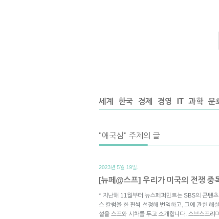
세계
한국
경제
경영
IT
과학
문
"애국심" 주제의 글
2023년 5월 19일.
[뉴페@스프] 우리가 미국의 전쟁 중
* 지난해 11월부터 뉴스페퍼민트는 SBS의 콘텐
스 칼럼을 한 편씩 선정해 번역하고, 그에 관한 해설
설을 스프와 시차를 두고 소개합니다. 스브스프리