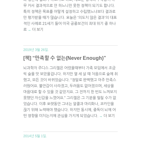
무 커서 결과적으로 안 하느니만 못한 정책이 되기도 합니다.
특히 정책은 목표를 어떻게 설정하고 수립했느냐보다 결과로
만 평가받을 때가 많습니다. 오늘은 ‘의도치 않은 결과’의 대표
적인 사례로 21세기 들어 미국 공중보건의 최대 위기 중 하나
로
더 보기
→
2019년 3월 26일.
[책] “만족할 수 없는(Never Enough)”
뇌과학자 주디스 그리젤은 어렸을때부터 가족 모임에서 조금
씩 술을 맛 보았을겁니다. 하지만 열 세 살 때 처음으로 술에 취
했고, 모든 것이 바뀌었습니다. “정말로 완벽했고 아주 만족스
러웠어요. 불안감이 사라졌고, 두려움도 없어졌으며, 세상을
마음대로 할 수 있을 것 같았지요. 그 전까지 한 번도 느껴보지
못했던 자신감을 느꼈어요.” 그리젤은 그 기분을 떨칠 수가 없
었습니다. 이후 오랫동안 그녀는 알콜과 마리화나, 코카인을
끊기 위해 노력해야 했습니다. 하지만 동시에, 중독이 뇌에 어
떤 영향을 미치는지에 관심을 가지게 되었습니다.
더 보기
→
2014년 5월 1일.