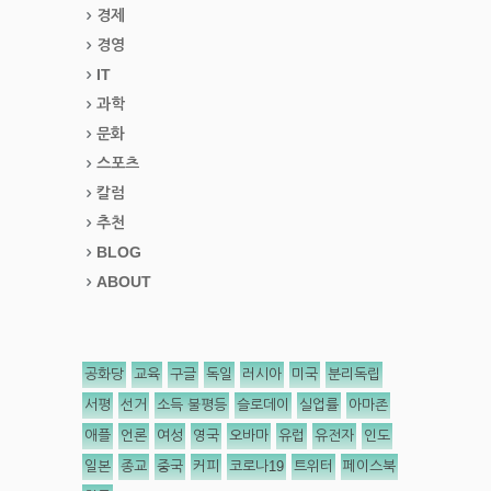
경제
경영
IT
과학
문화
스포츠
칼럼
추천
BLOG
ABOUT
공화당
교육
구글
독일
러시아
미국
분리독립
서평
선거
소득 불평등
슬로데이
실업률
아마존
애플
언론
여성
영국
오바마
유럽
유전자
인도
일본
종교
중국
커피
코로나19
트위터
페이스북