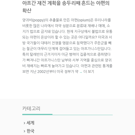
아프간 재건 계획을 송두리째 흔드는 아편의
확산
양귀비(poppy)의 추출물로 만든 아편(opium)은 우리나라를
비롯한 많은 나라에서 마약 성분으로 분류돼 재배나 매매, 소
지가 법으로 금지돼 있습니다. 현재 지구상에서 불법으로 유통
되는 아편의 온상이라 할 수 있는 곳은 어디일까요? 미국과 서
방 국가들이 대테러 전쟁을 명분으로 침략했다가 주둔군을 빼
는 철군이 마무리 단계에 접어들고 있는 아프가니스탄입니다.
특히 탈레반의 근거지이자 미군 병력이 집중적으로 증파됐다
가 빠져나간 아프가니스탄 남부와 서부 지역을 중심으로 양귀
비 재배지는 빠르게 늘어가고 있습니다. 아편과 관련된 통계를
보면 지난 2002년부터 미국 정부가 약
더 보기
→
카테고리
세계
한국