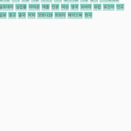
슬로데이
실업률
아마존
애플
언론
여성
영국
오바마
유럽
유전자
인도
일본
종교
중국
커피
코로나19
트위터
페이스북
한국