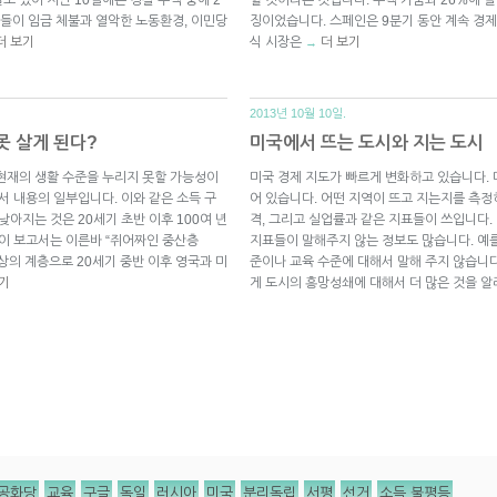
들이 임금 체불과 열악한 노동환경, 이민당
징이었습니다. 스페인은 9분기 동안 계속 경제
더 보기
식 시장은
더 보기
→
2013년 10월 10일.
못 살게 된다?
미국에서 뜨는 도시와 지는 도시
현재의 생활 수준을 누리지 못할 가능성이
미국 경제 지도가 빠르게 변화하고 있습니다. 
서 내용의 일부입니다. 이와 같은 소득 구
어 있습니다. 어떤 지역이 뜨고 지는지를 측정하
낮아지는 것은 20세기 초반 이후 100여 년
격, 그리고 실업률과 같은 지표들이 쓰입니다.
 이 보고서는 이른바 “쥐어짜인 중산층
지표들이 말해주지 않는 정보도 많습니다. 예
% 이상의 계층으로 20세기 중반 이후 영국과 미
준이나 교육 수준에 대해서 말해 주지 않습니
기
게 도시의 흥망성쇄에 대해서 더 많은 것을 알
공화당
교육
구글
독일
러시아
미국
분리독립
서평
선거
소득 불평등