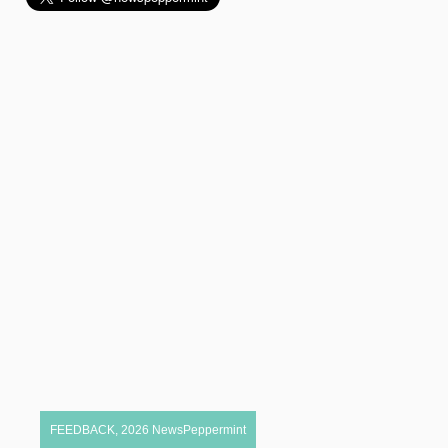
FEEDBACK
,
2026
NewsPeppermint