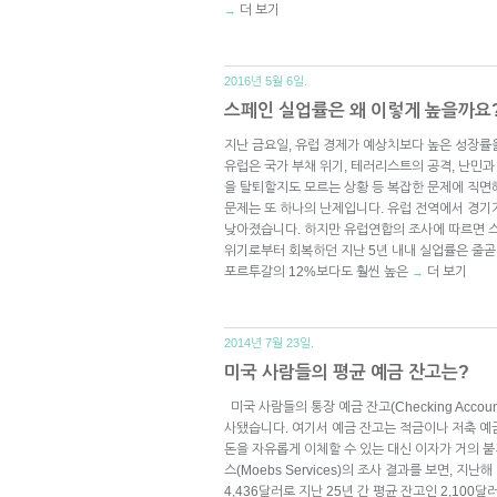
더 보기
→
2016년 5월 6일.
스페인 실업률은 왜 이렇게 높을까요
지난 금요일, 유럽 경제가 예상치보다 높은 성장
유럽은 국가 부채 위기, 테러리스트의 공격, 난민
을 탈퇴할지도 모르는 상황 등 복잡한 문제에 직면해
문제는 또 하나의 난제입니다. 유럽 전역에서 경
낮아졌습니다. 하지만 유럽연합의 조사에 따르면 스
위기로부터 회복하던 지난 5년 내내 실업률은 줄곧 
포르투갈의 12%보다도 훨씬 높은
더 보기
→
2014년 7월 23일.
미국 사람들의 평균 예금 잔고는?
미국 사람들의 통장 예금 잔고(Checking Accou
사됐습니다. 여기서 예금 잔고는 적금이나 저축 예금(S
돈을 자유롭게 이체할 수 있는 대신 이자가 거의 붙
스(Moebs Services)의 조사 결과를 보면, 지
4,436달러로 지난 25년 간 평균 잔고인 2,100