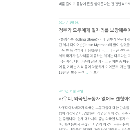
비를 줄이고 통장에 돈을 쌓아둔다는 건 전반적으
2014년 1월 9일.
정부가 모두에게 일자리를 보장해주
<롤링스톤(Rolling Stone)>지에 정부가 모
긴 제시 마이어슨(Jesse Myerson)의 글이 실
라도 한 듯 격하게 반응했습니다. 그러나 곧 전체
제와 국가가 일자리를 제공하는 체제는 다르다는 지
다는 지적, 마이어슨의 글을 가지고 단어만 좀 바
이 될 거라는 지적 등이 차분하게 이어졌죠. 저는
1994년 보수 논객
더 보기
→
2013년 11월 20일.
사우디, 외국인노동자 없어도 괜찮아
사우디아라비아가 외국인 노동자들에 대한 단속을 
법이 개정되면서, 경찰들이 작업장과 외국인 거주
는 중입니다. 현재 메카시의 불법 외국인 노동자 
아, 예멘 등에서 온 2만 여 명의 외국인 노동자들
겠다는 사람들도 있지만, 격렬하게 저항하는 사람들도