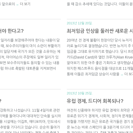
로 앞으로의
더 보기
을 때 감소 추세에 있다는 것입니다. 이들의 
→
2013년 12월 20일.
어야 한다고?
최저임금 인상을 둘러싼 새로운 
두에게 일자리를 보장해주어야 한다는 내용이 담
20여년 전 경제 불황이 한창이던 당시 뉴저지 
렸을 때, 보수주의자들의 마치 소련이 부활하기
러로 늘리기로 결정했습니다. 반면 뉴저지 주 
주의 일당지배 국가가 모든 것을 소유하는 체
임금을 그대로 유지하기로 했습니다. 당시 프
적, 마이어슨의 주장에도 일부 일리가 있
카드(David Card)와 앨런 크루거(Alan 
꿔보면 보수주의자들도 동의할 수 있는 내용
알아보기 위한 아주 좋은 기회라고 생각했습니
 칼럼 하나로 촉발된 대토론을 지켜보면서
위치한 패스트푸드 음식점을 대상으로 11개월
통해 이들은 최저임금 상승이 사람을
더 보
→
2013년 10월 25일.
?
유럽 경제, 드디어 회복되나?
강화하고 나섰습니다. 11월 4일자로 관련
여전히 신중해야 하지만 유럽 경제의 최악은 
 지역을 돌아다니며 대대적인 단속을 실시하
유로존 위기가 경제적, 사회적, 정치적 문제
수용 시설에는 이집트, 에티오피아, 인도네시
위협을 가했지만 최근 유로존 국가들은 경기 
이 추방을 기다리고 있습니다. 순순히 돌아가
운 뉴스는 바로 스페인이 올 3분기에 드디어 지
 있어 지난 10일에는 경찰 수색 중에 2
할 것이라는 것입니다. 주택 거품과 26%에 