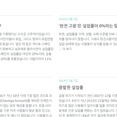
2016년 2월 2일.
?
‘완전 고용’은 실업률이 0%라는
률을 기록했다는 소식은 고무적이었습니다.
또한, 실업률을 지역, 성별, 교육 수준을 따
과 이민자들의 유입, 그리고 영국이 유럽연합
차를 담아내지 못합니다. 그래서 완전고용이란
 왔습니다. 엎친 데 덮친 격으로 스페인
실업 상태에 있는 사람들이 상처를 받을 수 있
기가 회복하고 성장세로 돌아서면서 실업률은
더 보기
→
페인의 실업률은 여전히 20%이며, 금융
20%를 웃돌았습니다. 이탈리아의 11%,
2014년 2월 7일.
증발한 실업률
nt)가 지난 20년 이래 가장 많은 것으로 조
금융 위기가 시작되기 전인 2007년 12월 기
avings Account)를 제외한 언제든지
었습니다. 6년이 지난 2013년 12월에는 5
지 않는 당좌 예금을 말합니다. 모엡 서비
위기로 많은 사람들이 일자리를 잃을 것이라고
난해 말 기준 미국 사람들의 평균 통장 잔고는
침체로 인한 실업률 변화는 크지 않았습니다. 미국 뉴
달러보다 두 배나 더 많았습니다. 사람들이 소
의 두 경제학자가 내놓은 연구 결과에 따르면