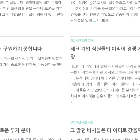
스프에 쓴 글입니다. 경영대학원 회계 수업에
하는 직원이 많은 회사의 필수품으로 자리 잡기
. 이건 학생의 의견을 묻거나 토론을 위한
는 것 이상의 가치를 추구해온 파타고니아가 
 그 반대였습니다. 답이 정해져 있는, 전형
언했습니다. 친환경 기업으로 인증받지 못하
단체복을 입힐
더 보기
→
2014년 3월 10일.
서 구원하지 못합니다
테크 기업 직원들의 이직이 경쟁 
향
다. 미국의 생산성 위기는 실재하며 당분간
의 가장 중요한 원천이 될 가능성이 높지만,
테크나 IT 기업에서 일하는 사람들이 이직을 
우를 이직하는 회사로 가져오고 이는 그들이 
다. 뉴욕대학 경영대학과 와튼 경영대학원 교
이용해 IT 업계 노동자들의 이직 패턴과 테
다. 이들은 지난 20년 간의 데이터를 분석해 
회사로 이직하는 경우 이들의 이직은 새로운 기
기
2013년 4월 8일.
로운 투자 분야
그 많던 비서들은 다 어디로 갔을