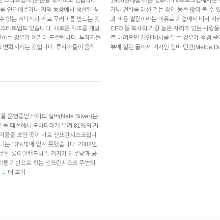
 스타트업에 큰 돈을 투자하고 있습니다.
1960년대를 다룬 영화나 TV프로그램에서는
를 연결해주거나 지역 농장에서 생산된 식
거나 전화를 대신 거는 장면 등을 많이 볼 수 
 수 있는 저녁식사 재료 꾸러미를 만드는 것
과 비용 절감이라는 이유로 기업에서 비서 자리
는 스타트업도 있습니다. 새로운 치즈를 개발
CFO 등 회사의 가장 높은 자리에 있는 사람들
발하는 경우가 여기에 포함됩니다. 투자자들
로 내려오면 개인 비서를 두는 경우가 점점 줄
로 변화시키는 것입니다. 투자자들이 음식
뷰에 실린 글에서 저자인 멜바 던컨(Melba D
을 운영중인 네이트 실버(Nate Silver)는
 올 대선에서 오바마에게 무려 81%의 지
지지율을 보인 곳이 바로 샌프란시스코입니
니는 13%밖에 얻지 못했습니다. 2008년
 주변 롱아일랜드나 뉴저지가 민주당과 공
밸리를 기반으로 하는 샌프란시스코 주변의
인
더 보기
→