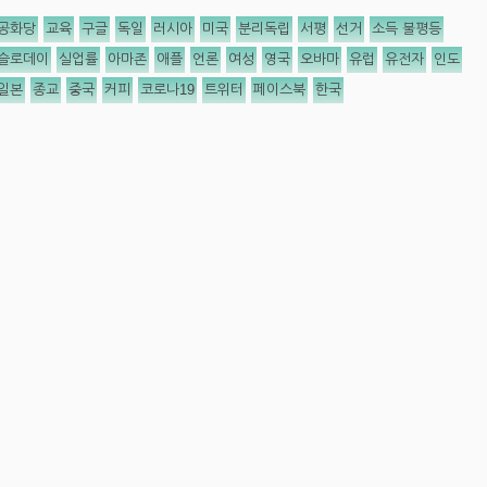
공화당
교육
구글
독일
러시아
미국
분리독립
서평
선거
소득 불평등
슬로데이
실업률
아마존
애플
언론
여성
영국
오바마
유럽
유전자
인도
일본
종교
중국
커피
코로나19
트위터
페이스북
한국