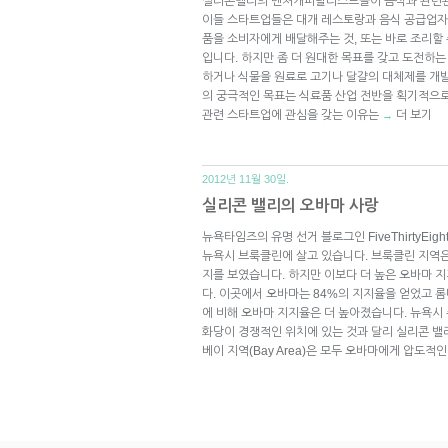
실리콘밸리의 벤처캐피탈리스트들이 음식과 관련된
이들 스타트업들은 대개 레스토랑과 음식 공급업자
품을 소비자에게 배달해주는 것, 또는 바로 조리할
입니다. 하지만 좀 더 원대한 목표를 갖고 도전하
하거나 식물을 원료로 고기나 달걀의 대체제를 개
의 궁극적인 목표는 식료품 산업 전반을 획기적으
관련 스타트업에 관심을 갖는 이유는
더 보기
→
2012년 11월 30일.
실리콘 밸리의 오바마 사랑
뉴욕타임즈의 유명 선거 블로그인 FiveThirtyEight
뉴욕시 브룩클린에 살고 있습니다. 브룩클린 지역은
지를 보였습니다. 하지만 이보다 더 높은 오바마 
다. 이곳에서 오바마는 84%의 지지율을 얻었고 롬
에 비해 오바마 지지율은 더 높아졌습니다. 뉴욕시
화당이 경쟁적인 위치에 있는 것과 달리 실리콘 
베이 지역(Bay Area)은 모두 오바마에게 압도적