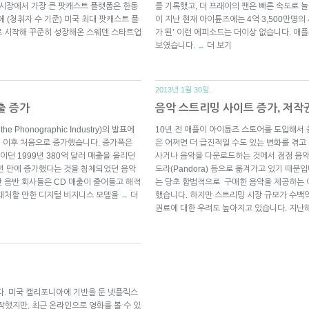
 시장에서 가장 큰 팟캐스트 플랫폼은 한동
를 기록했고, 더 프래이의 팬은 빠른 속도로 
에 (청취자 수 기준) 미국 최대 팟캐스트 플
이 지난 현재 아이튠즈에는 4억 3,500만명
로 시작해 꾸준히 성장해온 스웨덴 스타트업
가 된’ 이런 에피소드는 더이상 없습니다. 애플
보였습니다.
더 보기
→
2013년 1월 30일.
출 증가
음악 스트리밍 사이트 증가, 저작
 the Phonographic Industry)의 발표에
10년 전 애플이 아이튠즈 스토어를 도입해서
년 이후 처음으로 증가했습니다. 증가폭은
은 어쩌면 더 급진적일 수도 있는 변화를 겪고
이던 1999년 380억 달러 매출을 올리던
사거나 음악을 다운로드하는 것에서 점점 음악 스
년 만에 증가했다는 것을 침체되었던 음악
도라(Pandora) 등으로 옮겨가고 있기 때문
 음반 회사들은 CD 매출이 줄어들고 해적
는 당초 합법적으로 구매한 음악을 제공하는 
 대처할 만한 디지털 비지니스 모델을
더
했습니다. 하지만 스트리밍 시장 규모가 수백
→
권료에 대한 우려도 높아지고 있습니다. 지난
니다. 미국 캘리포니아에 기반을 둔 넷플릭스
작했지만, 최근 온라인으로 영화를 볼 수 있