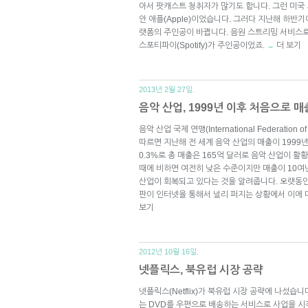
아서 팟캐스트 청취자가 많기도 합니다. 그런 미국
안 애플(Apple)이었습니다. 그러다 지난해 하반기
랫폼의 주인공이 바뀝니다. 음원 스트리밍 서비스
스포티파이(Spotify)가 주인공이었죠.
더 보기
→
2013년 2월 27일.
음악 산업, 1999년 이후 처음으로 매
음악 산업 국제 연맹(International Federation of
따르면 지난해 전 세계 음악 산업의 매출이 1999
0.3%로 총 매출은 165억 달러로 음악 산업이 활황
때에 비하면 여전히 낮은 수준이지만 매출이 10여
산업이 회복되고 있다는 것을 알려줍니다. 오랫동안
판이 인터넷을 통해서 널리 퍼지는 상황에서 이에
보기
2012년 10월 16일.
넷플릭스, 북유럽 시장 공략
넷플릭스(Netflix)가 북유럽 시장 공략에 나섰습
는 DVD를 우편으로 배송하는 서비스로 사업을 시