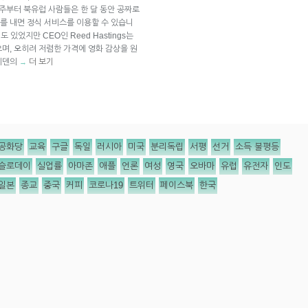
 주부터 북유럽 사람들은 한 달 동안 공짜로
9를 내면 정식 서비스를 이용할 수 있습니
 있었지만 CEO인 Reed Hastings는
며, 오히려 저렴한 가격에 영화 감상을 원
웨덴의
더 보기
→
공화당
교육
구글
독일
러시아
미국
분리독립
서평
선거
소득 불평등
슬로데이
실업률
아마존
애플
언론
여성
영국
오바마
유럽
유전자
인도
일본
종교
중국
커피
코로나19
트위터
페이스북
한국