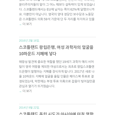
분리주의자들의 말이 그 어느 때보다 설득력이 있게 되었습니
다. 스코틀랜드에서는 EU에 남자는 쪽이 62%에 달했으니까
요. 이뿐만이 아닙니다. 영국의 양대 정당인 보수당과 노동당
은 스코틀랜드 의회 59석 가운데 단 두 자리를 차지하고 있을
더 보기
→
2016년 2월 16일.
스코틀랜드 왕립은행, 여성 과학자의 얼굴을
10파운드 지폐에 넣다
해왕성 발견에 중요한 역할을 했던 19세기 과학자 메리 서머
빌이 영국 여왕을 제외한 여성으로서는 최초로 왕립스코틀랜
드은행이 발행하는 지폐를 장식하게 됩니다. 2017년 새로 나
올 10파운드 지폐에 얼굴을 올릴 인물은 페이스북 투표로 결
정되었는데, 막판에는 부정 투표 의혹으로 잡음이 빚어질만큼
관심과 열기가 뜨거웠습니다.
더 보기
→
2014년 9월 22일.
스코틀랜드 독립 시도가 아시아에 미칠 영향