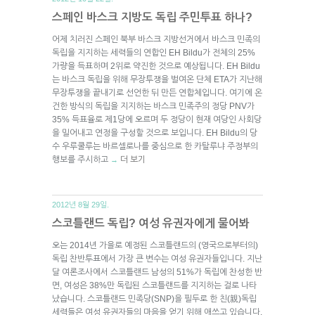
스페인 바스크 지방도 독립 주민투표 하나?
어제 치러진 스페인 북부 바스크 지방선거에서 바스크 민족의
독립을 지지하는 세력들의 연합인 EH Bildu가 전체의 25%
가량을 득표하며 2위로 약진한 것으로 예상됩니다. EH Bildu
는 바스크 독립을 위해 무장투쟁을 벌여온 단체 ETA가 지난해
무장투쟁을 끝내기로 선언한 뒤 만든 연합체입니다. 여기에 온
건한 방식의 독립을 지지하는 바스크 민족주의 정당 PNV가
35% 득표율로 제1당에 오르며 두 정당이 현재 여당인 사회당
을 밀어내고 연정을 구성할 것으로 보입니다. EH Bildu의 당
수 우루쿨루는 바르셀로나를 중심으로 한 카탈루냐 주정부의
행보를 주시하고
더 보기
→
2012년 8월 29일.
스코틀랜드 독립? 여성 유권자에게 물어봐
오는 2014년 가을로 예정된 스코틀랜드의 (영국으로부터의)
독립 찬반투표에서 가장 큰 변수는 여성 유권자들입니다. 지난
달 여론조사에서 스코틀랜드 남성의 51%가 독립에 찬성한 반
면, 여성은 38%만 독립된 스코틀랜드를 지지하는 걸로 나타
났습니다. 스코틀랜드 민족당(SNP)을 필두로 한 친(親)독립
세력들은 여성 유권자들의 마음을 얻기 위해 애쓰고 있습니다.