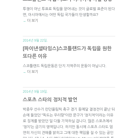
투쟁이 아닌 투표로 독립을 얻어내는 것이 글로벌 표준이 된다
면, 아시아에서는 어떤 독립 국가들이 탄생할까요?
더 보기
→
2014년 9월 22일.
[파이낸셜타임스]스코틀랜드가 독립을 원한
또다른 이유
스코틀랜드 독립운동은 단지 지역주의 운동이 아닙니다.
더 보기
→
2014년 9월 19일.
스포츠 스타의 정치적 발언
박종우 선수가 런던올림픽 축구 경기 동메달 결정전이 끝난 뒤
손에 들었던 "독도는 우리땅"이란 문구가 '정치적'이라는 이유
로 징계를 받았던 일 다들 기억하실 겁니다. 많은 스포츠에서
'정치'는 금기의 영역입니다. 하지만 동시에 스포츠 스타도 엄
연히 자신의 견해를 밝히고 그에 대한 책임을 질 수 있는 공인