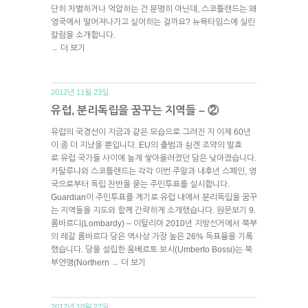
단히 차별하거나 억압하는 건 분명히 아닌데, 스코틀랜드는 왜
영국에서 떨어져나가고 싶어하는 걸까요? 뉴욕타임스에 실린
칼럼을 소개합니다.
더 보기
→
2012년 11월 23일.
유럽, 분리독립을 꿈꾸는 지역들 – ②
유럽의 국경선이 지금과 같은 모습으로 그려진 지 이제 60년
이 좀 더 지났을 뿐입니다. EU의 출범과 쇵겐 조약의 발효
로 유럽 국가들 사이에 높게 쌓아올려졌던 담은 낮아졌습니다.
카탈루냐와 스코틀랜드는 각각 이번 주말과 내후년 스페인, 영
국으로부터 독립 찬반을 묻는 주민투표를 실시합니다.
Guardian이 주민투표를 계기로 유럽 내에서 분리독립을 꿈꾸
는 지역들을 지도와 함께 간략하게 소개했습니다. 원문보기 9.
롬바르디(Lombardy) – 이탈리아 2010년 지방선거에서 북부
의 레갈 롬바르다 당은 역사상 가장 높은 26% 득표율을 기록
했습니다. 당을 설립한 움베르토 보시(Umberto Bossi)는 북
부연맹(Northern
더 보기
→
2012년 10월 22일.