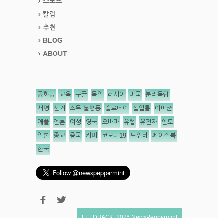
스포츠
칼럼
추천
BLOG
ABOUT
공화당
교육
구글
독일
러시아
미국
분리독립
서평
선거
소득 불평등
슬로데이
실업률
아마존
애플
언론
여성
영국
오바마
유럽
유전자
인도
일본
종교
중국
커피
코로나19
트위터
페이스북
한국
FEEDBACK
,
2026
NewsPeppermint