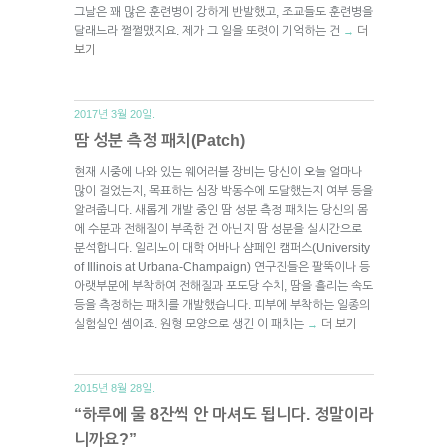
그날은 꽤 많은 훈련병이 강하게 반발했고, 조교들도 훈련병을
달래느라 쩔쩔맸지요. 제가 그 일을 또렷이 기억하는 건
더
→
보기
2017년 3월 20일.
땀 성분 측정 패치(Patch)
현재 시중에 나와 있는 웨어러블 장비는 당신이 오늘 얼마나
많이 걸었는지, 목표하는 심장 박동수에 도달했는지 여부 등을
알려줍니다. 새롭게 개발 중인 땀 성분 측정 패치는 당신의 몸
에 수분과 전해질이 부족한 건 아닌지 땀 성분을 실시간으로
분석합니다. 일리노이 대학 어바나 샴페인 캠퍼스(University
of Illinois at Urbana-Champaign) 연구진들은 팔뚝이나 등
아랫부분에 부착하여 전해질과 포도당 수치, 땀을 흘리는 속도
등을 측정하는 패치를 개발했습니다. 피부에 부착하는 일종의
실험실인 셈이죠. 원형 모양으로 생긴 이 패치는
더 보기
→
2015년 8월 28일.
“하루에 물 8잔씩 안 마셔도 됩니다. 정말이라
니까요?”