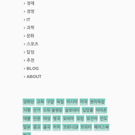
경제
경영
IT
과학
문화
스포츠
칼럼
추천
BLOG
ABOUT
공화당
교육
구글
독일
러시아
미국
분리독립
서평
선거
소득 불평등
슬로데이
실업률
아마존
애플
언론
여성
영국
오바마
유럽
유전자
인도
일본
종교
중국
커피
코로나19
트위터
페이스북