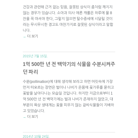
건강과 관련해 근거 없는 믿음, 잘못된 상식이 좀처럼 깨지지
않는 경우가 있습니다. 소아과 의사 애론 캐롤은 하루에 물 8
잔을 꼭 마셔야 한다, 그렇지 않으면 탈수증세에 시달릴 것이
라는 무시무시한 경고도 마찬가지로 잘못된 상식이라고 말합
니다.
더 보기
→
2015년 7월 15일.
1억 500만 년 전 백악기의 식물을 수분시켜주
던 파리
수분(pollination)에 대해 생각해 보라고 하면 머릿속에 가장
먼저 떠오르는 장면은 벌이나 나비가 온몸에 꽃가루를 묻히고
꽃밭을 날아다니는 모습일 것입니다. 하지만 지금으로부터 1
억 500만 년 전 백악기에는 벌과 나비가 존재하지 않았고, 대
부분의 육상 생태계는 꽃을 피우지 않는 겉씨식물들이 지배하
고 있었습니다.
더 보기
→
2014년 10월 24일.