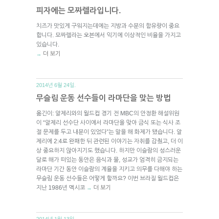
피자에는 모짜렐라입니다.
치즈가 맛있게 구워지는데에는 지방과 수분의 함유량이 중요
합니다. 모짜렐라는 오븐에서 익기에 이상적인 비율을 가지고
있습니다.
더 보기
→
2014년 6월 24일.
무슬림 운동 선수들이 라마단을 맞는 방법
옮긴이: 알제리와의 월드컵 경기 전 MBC의 안정환 해설위원
이 “알제리 선수단 사이에서 라마단을 맞아 금식 또는 식사 조
절 문제를 두고 내분이 있었다”는 말을 해 화제가 됐습니다. 알
제리에 2:4로 완패한 뒤 관련된 이야기는 자취를 감췄고, 더 이
상 중요하지 않아지기도 했습니다. 하지만 이슬람의 성스러운
달로 해가 떠있는 동안은 음식과 물, 성교가 엄격히 금지되는
라마단 기간 동안 이슬람의 계율을 지키고 의무를 다해야 하는
무슬림 운동 선수들은 어떻게 할까요? 이번 브라질 월드컵은
지난 1986년 멕시코
더 보기
→
2014년 1월 13일.