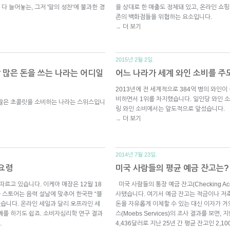
 늘어놓는, 그저 '말의 성찬'에 불과한 경
을 상대로 한 매출도 정체돼 있고, 온라인 쇼
존의 백화점들을 위협하는 요소입니다.
더 보기
→
2015년 2월 2일.
 많은 돈을 쓰는 나라는 어디일
어느 나라가 세계 와인 소비를 
2013년에 전 세계적으로 384억 병의 와인이
비하면서 1위를 차지했습니다. 일인당 와인 
 많은 초콜릿을 소비하는 나라는 스위스입니
링 와인 소비에서는 앞도적으로 앞섰습니다.
더 보기
→
2014년 7월 23일.
요령
미국 사람들의 평균 예금 잔고는?
따르고 있습니다. 이케아 매장은 12월 18
미국 사람들의 통장 예금 잔고(Checking Ac
플 스토어는 음력 설날에 맞추어 한국판 “블
사됐습니다. 여기서 예금 잔고는 적금이나 저축 예
했습니다. 온라인 세일과 달리 오프라인 세
돈을 자유롭게 이체할 수 있는 대신 이자가 거
매를 하기도 쉽죠. 소비자심리학 연구 결과
스(Moebs Services)의 조사 결과를 보면
.
4,436달러로 지난 25년 간 평균 잔고인 2,