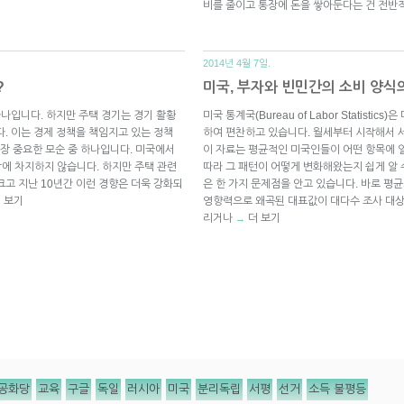
비를 줄이고 통장에 돈을 쌓아둔다는 건 전
2014년 4월 7일.
?
미국, 부자와 빈민간의 소비 양식
하나입니다. 하지만 주택 경기는 경기 활황
미국 통계국(Bureau of Labor Statist
. 이는 경제 정책을 책임지고 있는 정책
하여 편찬하고 있습니다. 월세부터 시작해서 
장 중요한 모순 중 하나입니다. 미국에서
이 자료는 평균적인 미국인들이 어떤 항목에 
밖에 차지하지 않습니다. 하지만 주택 관련
따라 그 패턴이 어떻게 변화해왔는지 쉽게 알 
크고 지난 10년간 이런 경향은 더욱 강화되
은 한 가지 문제점을 안고 있습니다. 바로 평
 보기
영향력으로 왜곡된 대표값이 대다수 조사 대상
리거나
더 보기
→
공화당
교육
구글
독일
러시아
미국
분리독립
서평
선거
소득 불평등