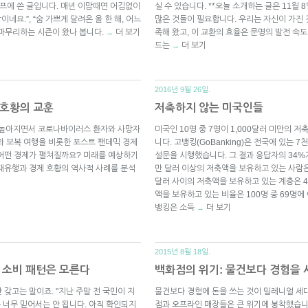
 스프에 쓴 글입니다. 매년 이맘때면 어김없이
실 수 있습니다. **오늘 소개하는 글은 11월
네요.”, “숨 가쁘게 달려온 올 한 해, 어느
많은 것들이 필요합니다. 우리는 자신이 가진 
을 마무리하는 시즌이 왔나 봅니다.
더 보기
족해 왔고, 이 교환의 효율은 문명의 발전 속
→
드는
더 보기
→
2016년 9월 26일.
 호황의 교훈
저축하지 않는 미국인들
 높아지면서 코로나바이러스 환자와 사망자
미국인 10명 중 7명이 1,000달러 미만의 
와 보복 여행을 비롯한 포스트 팬데믹 경제
니다. 고뱅킹(GoBanking)은 전국에 있는
 어떤 경제가 펼쳐질까요? 미래를 예상하기
설문을 시행했습니다. 그 결과 응답자의 34%
대유행과 경제 호황의 역사적 사례를 분석
만 달러 이상의 저축액을 보유하고 있는 사람은 
달러 사이의 저축액을 보유하고 있는 계층은 4
액을 보유하고 있는 비율은 100명 중 69명
뱅킹은 소득
더 보기
→
2015년 8월 18일.
 소비 패턴은 모른다
백화점의 위기: 물건보다 경험을
갖고는 말이죠. "지난 주말 전 국민이 지
물건보다 경험에 돈을 쓰는 것이 밀레니얼 세
 너무 믿어서는 안 됩니다. 아직 확인되지
점과 오프라인 매장들은 큰 위기에 봉착했습니