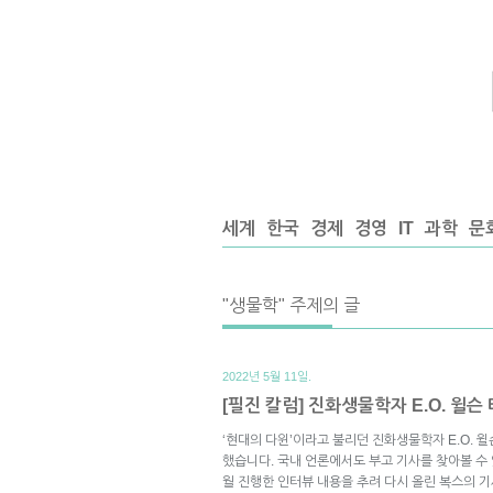
세계
한국
경제
경영
IT
과학
문
"생물학" 주제의 글
2022년 5월 11일.
[필진 칼럼] 진화생물학자 E.O. 윌슨
‘현대의 다윈’이라고 불리던 진화생물학자 E.O. 윌
했습니다. 국내 언론에서도 부고 기사를 찾아볼 수 
월 진행한 인터뷰 내용을 추려 다시 올린 복스의 