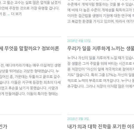
. 고 윌슨 교수는 실로 많은 업적을 남겼지
수준에서 개체처럼 행동하는 것을 볼 수 있습니
 말을 고안해 주창한 것으로 가장 유명할 겁니다.
에 비해 더 높은 수준의 개체성을 획득하고자
저 돈
더 보기
→
이러한 접근법을 생명의 기원에 대한 연구에 
고 복잡한 환경을 가지고 있으며, 따라서 여
2018년 4월 13일.
도대체 무엇을 말할까요? 정보이론
우리가 일을 지루하게 느끼는 생
누구나 자신의 일을 지루하게 느낄 때가 있습니
장 생활은 그저 주말을 위해 버티는 시간으로 
 6억년 전, 에디아카라기에는 매우 이질적인 생명
분 직장인이 “자신의 일에 적극적으로 참여하
상상을 뛰어넘는 괴상한 형태였습니다. 누
지도” 않습니다. 특히 그중 17%는 자신의 
뒤집어진 종, 가운데는 두툼하고 끝으로 갈수
적으로 노력의 부족으로 여겨집니다. 누구나 
었습니다. 이들은 지구에 등장한 최초의 다세
추구합니다. 그러나 직장이 이처럼 많은 이에
하였고 후손을 남기지 못했습니다. 사암과
하게 만들어줍니다. 이들의 특이한 형태는
2015년 3월 3일.
패인가
내가 의과 대학 진학을 포기한 이