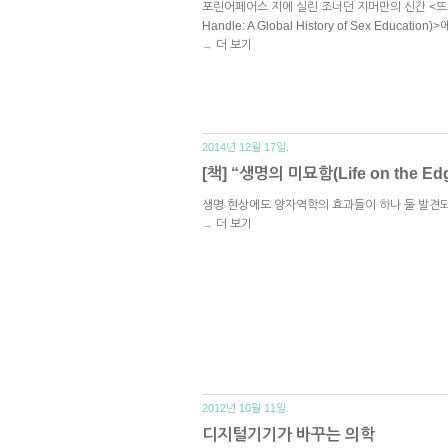
포린어페어스 지에 실린 조너던 지머만의 신간 <뜨거운
Handle: A Global History of Sex Educat
더 보기
→
2014년 12월 17일.
[책] “생명의 미묘함(Life on the 
생명 현상에도 양자역학의 효과들이 하나 둘 발견
더 보기
→
2012년 10월 11일.
디지털기기가 바꾸는 의학