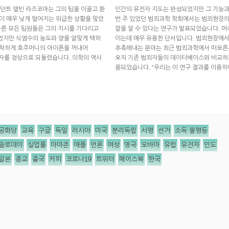
던트 앨빈 라즈코마는 그의 팀을 이끌고 환
인간의 유전자 지도는 완성되었지만 그 기능과
준이 매우 낮게 떨어지는 위급한 상황을 맞았
번 주 있었던 범죄과학 학회에서는 범죄현장의
다른 모든 팀원들은 그의 지시를 기다리고
깔을 알 수 있다는 연구가 발표되었습니다. 
었지만 식염수의 농도와 양을 알맞게 택하
이는데 매우 유용한 단서입니다. 범죄현장에서
침착하게 호주머니의 아이폰을 꺼내어
추측해내는 분야는 최근 범죄과학에서 떠오른
환자를 정상으로 되돌렸습니다. 의학의 역사
오직 기존 범죄자들의 데이터베이스와 비교하
용되었습니다. “우리는 이 연구 결과를 이용
공화당
교육
구글
독일
러시아
미국
분리독립
서평
선거
소득 불평등
슬로데이
실업률
아마존
애플
언론
여성
영국
오바마
유럽
유전자
인도
일본
종교
중국
커피
코로나19
트위터
페이스북
한국