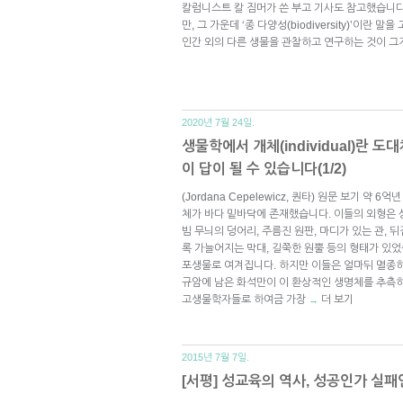
칼럼니스트 칼 짐머가 쓴 부고 기사도 참고했습니다
만, 그 가운데 ‘종 다양성(biodiversity)’이란
인간 외의 다른 생물을 관찰하고 연구하는 것이 그
2020년 7월 24일.
생물학에서 개체(individual)란 
이 답이 될 수 있습니다(1/2)
(Jordana Cepelewicz, 퀀타) 원문 보기 약
체가 바다 밑바닥에 존재했습니다. 이들의 외형은 
빔 무늬의 덩어리, 주름진 원판, 마디가 있는 관, 
록 가늘어지는 막대, 길쭉한 원뿔 등의 형태가 있
포생물로 여겨집니다. 하지만 이들은 얼마뒤 멸종
규암에 남은 화석만이 이 환상적인 생명체를 추측
고생물학자들로 하여금 가장
더 보기
→
2015년 7월 7일.
[서평] 성교육의 역사, 성공인가 실