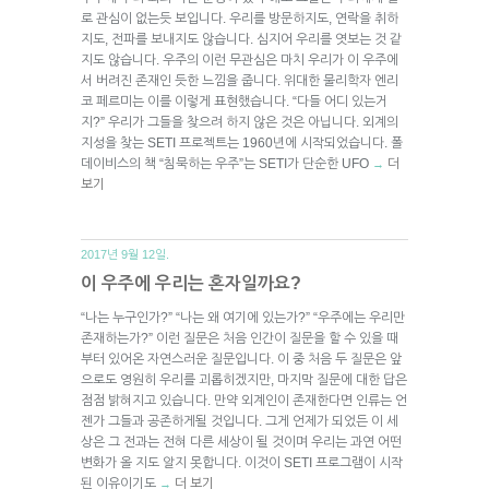
로 관심이 없는듯 보입니다. 우리를 방문하지도, 연락을 취하
지도, 전파를 보내지도 않습니다. 심지어 우리를 엿보는 것 같
지도 않습니다. 우주의 이런 무관심은 마치 우리가 이 우주에
서 버려진 존재인 듯한 느낌을 줍니다. 위대한 물리학자 엔리
코 페르미는 이를 이렇게 표현했습니다. “다들 어디 있는거
지?” 우리가 그들을 찾으려 하지 않은 것은 아닙니다. 외계의
지성을 찾는 SETI 프로젝트는 1960년에 시작되었습니다. 폴
데이비스의 책 “침묵하는 우주”는 SETI가 단순한 UFO
더
→
보기
2017년 9월 12일.
이 우주에 우리는 혼자일까요?
“나는 누구인가?” “나는 왜 여기에 있는가?” “우주에는 우리만
존재하는가?” 이런 질문은 처음 인간이 질문을 할 수 있을 때
부터 있어온 자연스러운 질문입니다. 이 중 처음 두 질문은 앞
으로도 영원히 우리를 괴롭히겠지만, 마지막 질문에 대한 답은
점점 밝혀지고 있습니다. 만약 외계인이 존재한다면 인류는 언
젠가 그들과 공존하게될 것입니다. 그게 언제가 되었든 이 세
상은 그 전과는 전혀 다른 세상이 될 것이며 우리는 과연 어떤
변화가 올 지도 알지 못합니다. 이것이 SETI 프로그램이 시작
된 이유이기도
더 보기
→