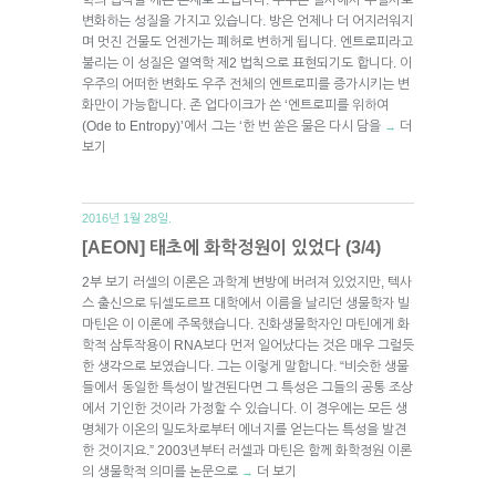
변화하는 성질을 가지고 있습니다. 방은 언제나 더 어지러워지
며 멋진 건물도 언젠가는 폐허로 변하게 됩니다. 엔트로피라고
불리는 이 성질은 열역학 제2 법칙으로 표현되기도 합니다. 이
우주의 어떠한 변화도 우주 전체의 엔트로피를 증가시키는 변
화만이 가능합니다. 존 업다이크가 쓴 ‘엔트로피를 위하여
(Ode to Entropy)’에서 그는 ‘한 번 쏟은 물은 다시 담을
더
→
보기
2016년 1월 28일.
[AEON] 태초에 화학정원이 있었다 (3/4)
2부 보기 러셀의 이론은 과학계 변방에 버려져 있었지만, 텍사
스 출신으로 뒤셀도르프 대학에서 이름을 날리던 생물학자 빌
마틴은 이 이론에 주목했습니다. 진화생물학자인 마틴에게 화
학적 삼투작용이 RNA보다 먼저 일어났다는 것은 매우 그럴듯
한 생각으로 보였습니다. 그는 이렇게 말합니다. “비슷한 생물
들에서 동일한 특성이 발견된다면 그 특성은 그들의 공통 조상
에서 기인한 것이라 가정할 수 있습니다. 이 경우에는 모든 생
명체가 이온의 밀도차로부터 에너지를 얻는다는 특성을 발견
한 것이지요.” 2003년부터 러셀과 마틴은 함께 화학정원 이론
의 생물학적 의미를 논문으로
더 보기
→