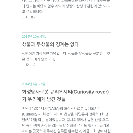
마이크 러셀은 지구 내부의 화학물질과 열에너지가 차가운 물
과 만나는 바닷속 열수 지역이 생명의 탄생과 관련이 있으리라
고 주장합니다.
더 보기
→
2014년 10월 6일.
생물과 무생물의 경계는 없다
생명이란 가상적인 개념입니다. 생물과 무생물을 구분하는 것
은 큰 의미가 없습니다.
더 보기
→
2014년 6월 27일.
화성탐사로봇 큐리오시티(Curiosity rover)
가 우리에게 남긴 것들
지난 24일은 나사(NASA)의 화성탐사로봇 큐리오시티
(Curiosity)가 화성의 지표에 첫발을 내딛은지 정확히 1화성
년(687일) 되는 날이었습니다. 탐사과정에서 높은 산을 오르
던 중 바퀴에 손상을 입는 돌발 상황을 겪기도 했지만, 큐리오
시티는 꿋꿋하게 주어진 임무를 완수했고, 지금도 화성에 대한