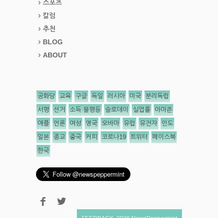
스포츠
칼럼
추천
BLOG
ABOUT
공화당
교육
구글
독일
러시아
미국
분리독립
서평
선거
소득 불평등
슬로데이
실업률
아마존
애플
언론
여성
영국
오바마
유럽
유전자
인도
일본
종교
중국
커피
코로나19
트위터
페이스북
한국