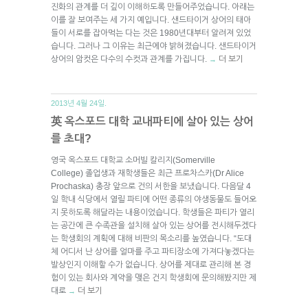
진화의 관계를 더 깊이 이해하도록 만들어주었습니다. 아래는
이를 잘 보여주는 세 가지 예입니다. 샌드타이거 상어의 태아
들이 서로를 잡아먹는 다는 것은 1980년대부터 알려져 있었
습니다. 그러나 그 이유는 최근에야 밝혀졌습니다. 샌드타이거
상어의 암컷은 다수의 수컷과 관계를 가집니다.
더 보기
→
2013년 4월 24일.
英 옥스포드 대학 교내파티에 살아 있는 상어
를 초대?
영국 옥스포드 대학교 소머빌 칼리지(Somerville
College) 졸업생과 재학생들은 최근 프로차스카(Dr Alice
Prochaska) 총장 앞으로 건의 서한을 보냈습니다. 다음달 4
일 학내 식당에서 열릴 파티에 어떤 종류의 야생동물도 들어오
지 못하도록 해달라는 내용이었습니다. 학생들은 파티가 열리
는 공간에 큰 수족관을 설치해 살아 있는 상어를 전시해두겠다
는 학생회의 계획에 대해 비판의 목소리를 높였습니다. “도대
체 어디서 난 상어를 얼마를 주고 파티장소에 가져다놓겠다는
발상인지 이해할 수가 없습니다. 상어를 제대로 관리해 본 경
험이 있는 회사와 계약을 맺은 건지 학생회에 문의해봤지만 제
대로
더 보기
→