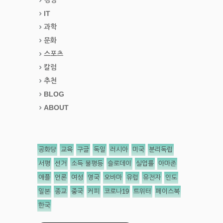
IT
과학
문화
스포츠
칼럼
추천
BLOG
ABOUT
공화당
교육
구글
독일
러시아
미국
분리독립
서평
선거
소득 불평등
슬로데이
실업률
아마존
애플
언론
여성
영국
오바마
유럽
유전자
인도
일본
종교
중국
커피
코로나19
트위터
페이스북
한국