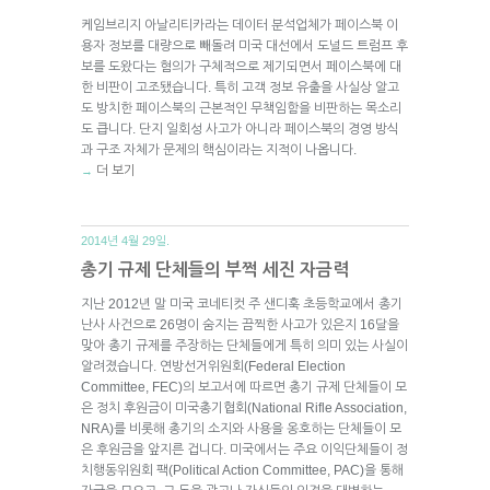
케임브리지 아날리티카라는 데이터 분석업체가 페이스북 이
용자 정보를 대량으로 빼돌려 미국 대선에서 도널드 트럼프 후
보를 도왔다는 혐의가 구체적으로 제기되면서 페이스북에 대
한 비판이 고조됐습니다. 특히 고객 정보 유출을 사실상 알고
도 방치한 페이스북의 근본적인 무책임함을 비판하는 목소리
도 큽니다. 단지 일회성 사고가 아니라 페이스북의 경영 방식
과 구조 자체가 문제의 핵심이라는 지적이 나옵니다.
더 보기
→
2014년 4월 29일.
총기 규제 단체들의 부쩍 세진 자금력
지난 2012년 말 미국 코네티컷 주 샌디훅 초등학교에서 총기
난사 사건으로 26명이 숨지는 끔찍한 사고가 있은지 16달을
맞아 총기 규제를 주장하는 단체들에게 특히 의미 있는 사실이
알려졌습니다. 연방선거위원회(Federal Election
Committee, FEC)의 보고서에 따르면 총기 규제 단체들이 모
은 정치 후원금이 미국총기협회(National Rifle Association,
NRA)를 비롯해 총기의 소지와 사용을 옹호하는 단체들이 모
은 후원금을 앞지른 겁니다. 미국에서는 주요 이익단체들이 정
치행동위원회 팩(Political Action Committee, PAC)을 통해