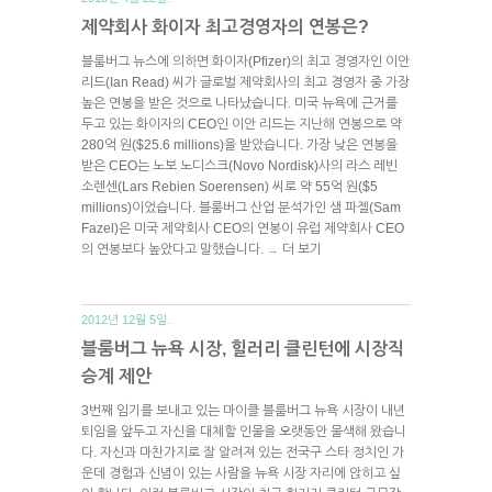
제약회사 화이자 최고경영자의 연봉은?
블룸버그 뉴스에 의하면 화이자(Pfizer)의 최고 경영자인 이안
리드(Ian Read) 씨가 글로벌 제약회사의 최고 경영자 중 가장
높은 연봉을 받은 것으로 나타났습니다. 미국 뉴욕에 근거를
두고 있는 화이자의 CEO인 이안 리드는 지난해 연봉으로 약
280억 원($25.6 millions)을 받았습니다. 가장 낮은 연봉을
받은 CEO는 노보 노디스크(Novo Nordisk)사의 라스 레빈
소렌센(Lars Rebien Soerensen) 씨로 약 55억 원($5
millions)이었습니다. 블룸버그 산업 분석가인 샘 파젤(Sam
Fazel)은 미국 제약회사 CEO의 연봉이 유럽 제약회사 CEO
의 연봉보다 높았다고 말했습니다.
더 보기
→
2012년 12월 5일.
블룸버그 뉴욕 시장, 힐러리 클린턴에 시장직
승계 제안
3번째 임기를 보내고 있는 마이클 블룸버그 뉴욕 시장이 내년
퇴임을 앞두고 자신을 대체할 인물을 오랫동안 물색해 왔습니
다. 자신과 마찬가지로 잘 알려져 있는 전국구 스타 정치인 가
운데 경험과 신념이 있는 사람을 뉴욕 시장 자리에 앉히고 싶