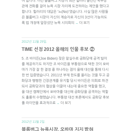
어 합니다. 이런 블룸버그 시장이 최근 힐러리 클린턴 국무장
관에 전화를 걸어 뉴욕 시장 자리에 도전하라는 제안을 했다고
합니다. 힐러리의 대답은 ‘노(No)’였습니다. 사실 많은 사람들
은 블룸버그 시장이 자신의 계승자로 자신의 3선이 가능하도
록 법 개정에 앞장섰던 뉴욕 시의회의
더 보기
→
2012년 11월 29일.
TIME 선정 2012 올해의 인물 후보 ②
5. 조 바이든(Joe Biden) 잦은 말실수로 공화당에 공격 빌미
를 제공하기도 하지만 조 바이든을 부통령으로 택한 것이 오바
마가 가장 잘 한 결정 중 하나라는 점이 올해 대선을 통해 다시
한 번 입증됐습니다. 2011년 부채 한도를 올리는 것을 두고 공
화당과 팽팽한 긴장관계를 유지할 당시 바이든은 의회로 파견
되서 공화당과의 협상을 이끌어 내는데 중요한 역할을 했고,
올 대선 캠페인에서 오바마를 대신해 공화당을 공격하는 역할
도 훌륭히 수행했습니다. 부통령 대선 토론에서도 공화당 후보
폴 라이언을 효과적으로
더 보기
→
2012년 11월 2일.
블룸버그 뉴욕시장, 오바마 지지 밝혀