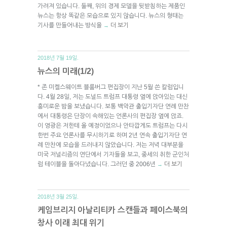
가려져 있습니다. 둘째, 위의 경제 모델을 뒷받침하는 제품인
뉴스는 항상 똑같은 모습으로 있지 않습니다. 뉴스의 형태는
기사를 만들어내는 방식을
더 보기
→
2018년 7월 19일.
뉴스의 미래(1/2)
* 존 미켈스웨이트 블룸버그 편집장이 지난 5월 쓴 칼럼입니
다. 4월 28일, 저는 도널드 트럼프 대통령 옆에 앉아있는 대신
흥미로운 밤을 보냈습니다. 보통 백악관 출입기자단 연례 만찬
에서 대통령은 단장이 속해있는 언론사의 편집장 옆에 앉죠.
이 영광은 저한테 올 예정이었으나 안타깝게도 트럼프는 다시
한번 주요 언론사를 무시하기로 하며 2년 연속 출입기자단 연
례 만찬에 모습을 드러내지 않았습니다. 저는 저녁 대부분을
미국 저널리즘의 연단에서 기자들을 보고, 중세의 취한 군인처
럼 테이블을 돌아다녔습니다. 그러던 중 2006년
더 보기
→
2018년 3월 25일.
케임브리지 아날리티카 스캔들과 페이스북의
창사 이래 최대 위기