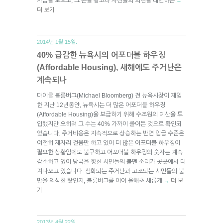
자금을 모으고, 그 돈을 광고나 자신들의 의견을 대변하는
→
더 보기
2014년 1월 15일.
40% 급감한 뉴욕시의 어포더블 하우징
(Affordable Housing), 새해에도 주거난은
계속되나
마이클 블룸버그(Michael Bloomberg) 전 뉴욕시장이 재임
한 지난 12년동안, 뉴욕시는 더 많은 어포더블 하우징
(Affordable Housing)을 보급하기 위해 수조원의 예산을 투
입했지만 오히려 그 수는 40% 가까이 줄어든 것으로 확인되
었습니다. 주거비용은 지속적으로 상승하는 반면 임금 수준은
여전히 제자리 걸음만 하고 있어 더 많은 어포더블 하우징이
필요한 상황임에도 불구하고 어포더블 하우징의 숫자는 계속
감소하고 있어 당국을 향한 시민들의 불멘 소리가 곳곳에서 터
져나오고 있습니다. 심화되는 주거난과 고조되는 시민들의 불
만을 의식한 탓인지, 블룸버그를 이어 올해초 새롭게
더 보
→
기
2013년 4월 22일.