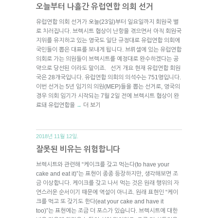
오늘부터 나흘간 유럽연합 의회 선거
유럽연합 의회 선거가 오늘(23일)부터 일요일까지 회원국 별
로 치러집니다. 브렉시트 협상이 난항을 겪으면서 아직 회원국
지위를 유지하고 있는 영국도 일단 규정대로 유럽연합 의회에
국민들이 뽑은 대표를 보내게 됩니다. 브뤼셀에 있는 유럽연합
의회로 가는 의원들이 브렉시트를 예정대로 완수하겠다는 공
약으로 당선된 이라도 말이죠. 선거 개요 현재 유럽연합 회원
국은 28개국입니다. 유럽연합 의회의 의석수는 751명입니다.
이번 선거는 5년 임기의 의원(MEP)들을 뽑는 선거로, 영국의
경우 의회 임기가 시작되는 7월 2일 전에 브렉시트 협상이 완
료돼 유럽연합을
더 보기
→
2018년 11월 12일.
잘못된 비유는 위험합니다
브렉시트와 관련해 “케이크를 갖고 먹는다(to have your
cake and eat it)”는 표현이 종종 등장하지만, 생각해보면 조
금 이상합니다. 케이크를 갖고 나서 먹는 것은 원래 행위의 자
연스러운 순서이기 때문에 역설이 아니죠. 원래 표현인 “케이
크를 먹고 또 갖기도 한다(eat your cake and have it
too)”는 표현에는 조금 더 포스가 있습니다. 브렉시트에 대한