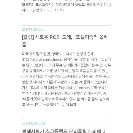
와 63%, 프랑스에서는 무려 89%에 달했죠. 불만의 원인은 나
라마다 달랐습니다.
더 보기
→
2017년 3월 3일.
[칼럼] 새로운 PC의 도래, “포퓰리즘적 올바
름”
미국의 트럼프 집권, 영국의 브렉시트 결정과 함께
“PC(Political correctness, 정치적 올바름)”의 시대는 끝났다
는 말이 있습니다. 이제 무슨 말이든 거리낌없이 할 수 있고, 누
구를 공격하거나 기분 상하게 하는 말도 마음놓고 할 수 있는
세상이 왔다죠. 하지만 정말 그럴까요? 정치적 올바름이 죽고
불탄 잿더미에서 새롭게 부활하고 있는 PC문화가 있습니다.
가히 “포퓰리즘적 올바름(Populist correctness)”라 부를만
한 현상입니다. 새로운 PC는 특정 시각에 “엘리트주의”, 즉
“대중의 뜻에 반하고 애국적이지 않다”는 딱지를 붙여 폄하하
고 침묵시키는 문화입니다.
더 보기
→
2017년 2월 22일.
브렉시트가 스코틀랜드 분리독립 논의에 미