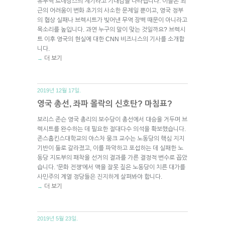
유무역 르네상스의 계기라고 기대감을 나타냅니다. 이들은 최
근의 어려움이 변화 초기의 사소한 문제일 뿐이고, 영국 정부
의 협상 실패나 브렉시트가 빚어낸 무역 장벽 때문이 아니라고
목소리를 높입니다. 과연 누구의 말이 맞는 것일까요? 브렉시
트 이후 영국의 현실에 대한 CNN 비즈니스의 기사를 소개합
니다.
더 보기
→
2019년 12월 17일.
영국 총선, 좌파 몰락의 신호탄? 마침표?
보리스 존슨 영국 총리의 보수당이 총선에서 대승을 거두며 브
렉시트를 완수하는 데 필요한 절대다수 의석을 확보했습니다.
존스홉킨스대학교의 야스차 뭉크 교수는 노동당의 핵심 지지
기반이 둘로 갈라졌고, 이를 파악하고 포섭하는 데 실패한 노
동당 지도부의 패착을 선거의 결과를 가른 결정적 변수로 꼽았
습니다. '문화 전쟁'에서 맥을 잘못 짚은 노동당이 치른 대가를
사민주의 계열 정당들은 진지하게 살펴봐야 합니다.
더 보기
→
2019년 5월 23일.