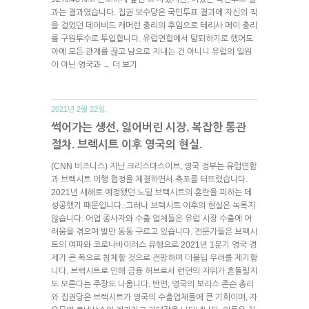
과는 결과였습니다. 집권 보수당은 국민투표 결과에 자신의 직
을 걸었던 데이비드 캐머런 총리의 후임으로 테리사 메이 총리
를 구원투수로 투입합니다. 유럽연합에서 탈퇴하기로 했어도
아예 모든 관계를 끊고 남으로 지내는 건 아니니 유럽의 일원
이 아닌 영국과
더 보기
→
2021년 2월 22일.
썩어가는 생선, 잃어버린 시장, 복잡한 통관
절차. 브렉시트 이후 영국의 현실.
(CNN 비즈니스) 지난 크리스마스이브, 영국 정부는 유럽연합
과 브렉시트 이행 협정을 체결하면서 축포를 터뜨렸습니다.
2021년 새해로 예정됐던 노딜 브렉시트의 혼란을 피하는 데
성공했기 때문입니다. 그러나 브렉시트 이후의 현실은 녹록지
않습니다. 어업 종사자와 수출 업체들은 유럽 시장 수출에 어
려움을 겪으며 발만 동동 구르고 있습니다. 전문가들은 브렉시
트의 여파와 코로나바이러스 유행으로 2021년 1분기 영국 경
제가 큰 폭으로 침체할 것으로 전망하며 더블딥 우려를 제기합
니다. 브렉시트로 인해 금융 허브로서 런던의 지위가 흔들릴지
도 모른다는 주장도 나옵니다. 반면, 영국의 보리스 존슨 총리
와 집권당은 브렉시트가 영국의 수출업체들에 큰 기회이며, 자