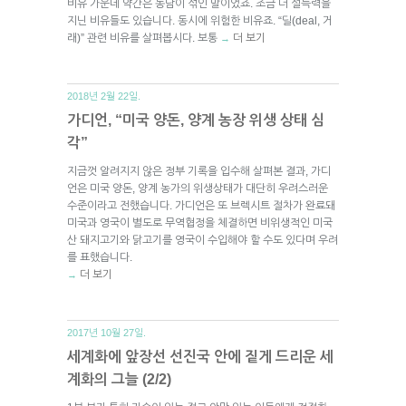
비유 가운데 약간은 농담이 섞인 말이었죠. 조금 더 설득력을
지닌 비유들도 있습니다. 동시에 위험한 비유죠. “딜(deal, 거
래)” 관련 비유를 살펴봅시다. 보통
더 보기
→
2018년 2월 22일.
가디언, “미국 양돈, 양계 농장 위생 상태 심
각”
지금껏 알려지지 않은 정부 기록을 입수해 살펴본 결과, 가디
언은 미국 양돈, 양계 농가의 위생상태가 대단히 우려스러운
수준이라고 전했습니다. 가디언은 또 브렉시트 절차가 완료돼
미국과 영국이 별도로 무역협정을 체결하면 비위생적인 미국
산 돼지고기와 닭고기를 영국이 수입해야 할 수도 있다며 우려
를 표했습니다.
더 보기
→
2017년 10월 27일.
세계화에 앞장선 선진국 안에 짙게 드리운 세
계화의 그늘 (2/2)