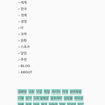
세계
한국
경제
경영
IT
과학
문화
스포츠
칼럼
추천
BLOG
ABOUT
공화당
교육
구글
독일
러시아
미국
분리독립
서평
선거
소득 불평등
슬로데이
실업률
아마존