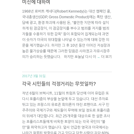
미신에 대하여
1968년 로버트 케네디(Robert Kennedy)는 대선 캠페인 중,
국내총생산(GDP, Gross Domestic Product)에는 폭탄 생산,
담배 광고, 환경 파괴에 사용된 돈, “불안한 치안에 따라 설치
하게 된 잠금장치, 이 잠금장치를 부수고 범죄를 저지를 범죄
자들을 수용하기 위한 감옥” 등이 포함되어 집계되는데 과연
이 숫자가 미국의 위대함을 나타낼 수 있는가에 대해 강한 의
문을 제기했습니다. 하지만 그 후 10년 동안 이어진 저성장과
높은 물가상승률 때문에 그러한 믿음은 사라졌고 자유시장주
의가 승리하는 듯했습니다. 하지만 오늘날 다시 이
더 보기
→
2017년 3월 31일.
각국 시민들의 걱정거리는 무엇일까?
작년 6월의 브렉시트, 11월의 트럼프 당선에 이어 유럽은 또
다시 포퓰리즘의 부상을 눈앞에 두고 있습니다. 대선 주자로
뛰고 있는 프랑스의 유로존 회의론자 마린 르펜이죠. 서구 민
주주의와 국제기구와 제도들이 무력해 보일 정도로 포퓰리즘
의 위세가 대단합니다. 최근 25개국을 대상으로 한 설문 조사
는 포퓰리스트들에게 비옥한 토양이 되는 각국 국민의 “불
만”을 파악하고자 했습니다. 앞서 언급한 영국과 미국에서는
나라가 잘못된 방향으로 가고 있다고 답한 사람이 각각 60%