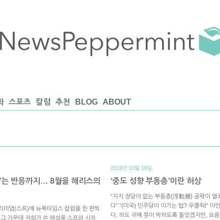
화
스포츠
칼럼
추천
BLOG
ABOUT
2019년 10월 16일.
”는 반응까지… 8월을 해리스의
‘중도 성향 부동층’이란 허상
“지지 정당이 없는 부동층(浮動層) 공략이 열쇠
다” “(미국) 민주당이 이기는 법? 우클릭!” 
리미엄(스프)에 뉴욕타임스 칼럼을 한 편씩
다. 하도 귀에 못이 박히도록 들었겠지만, 요즘
 그 가운데 저희가 쓴 해설을 스프와 시차