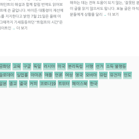
해하는 데는 전혀 도움이 되지 않는, ‘잘못된 
퍼민트의 해설과 함께 칼럼 번역도 읽어보
이 글을 읽지 않으셔도 됩니다. 오늘 글은 아
 스프에 쓴 글입니다. 바이든 대통령이 재선에
분들에게 상황을 달리
더 보기
→
를 지지한다고 밝힌 7월 21일은 올해 미
 그때까지 기세등등하던 “트럼프의 시간”은
닝메이트인
더 보기
→
공화당
교육
구글
독일
러시아
미국
분리독립
서평
선거
소득 불평등
슬로데이
실업률
아마존
애플
언론
여성
영국
오바마
유럽
유전자
인도
일본
종교
중국
커피
코로나19
트위터
페이스북
한국