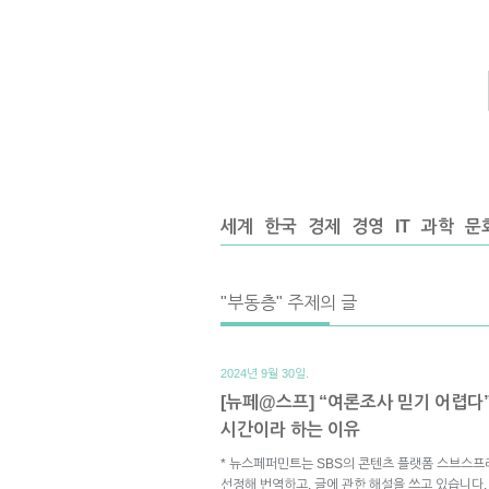
세계
한국
경제
경영
IT
과학
문
"부동층" 주제의 글
2024년 9월 30일.
[뉴페@스프] “여론조사 믿기 어렵다
시간이라 하는 이유
* 뉴스페퍼민트는 SBS의 콘텐츠 플랫폼 스브스프
선정해 번역하고, 글에 관한 해설을 쓰고 있습니다.