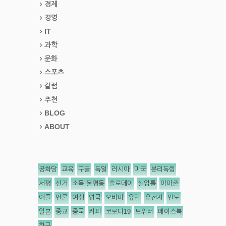
경제
경영
IT
과학
문화
스포츠
칼럼
추천
BLOG
ABOUT
공화당
교육
구글
독일
러시아
미국
분리독립
서평
선거
소득 불평등
슬로데이
실업률
아마존
애플
언론
여성
영국
오바마
유럽
유전자
인도
일본
종교
중국
커피
코로나19
트위터
페이스북
한국