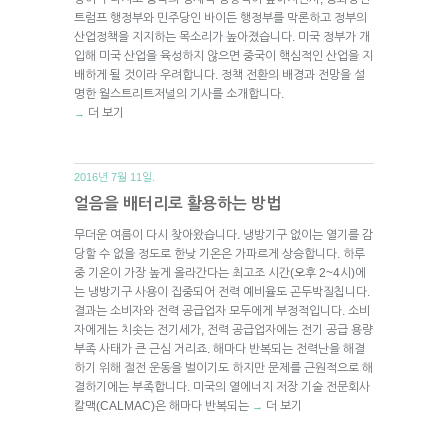
트럼프 행정부와 민주당인 바이든 행정부를 막론하고 정부의
산업정책을 지지하는 목소리가 높아졌습니다. 미국 정부가 개
입해 미국 산업을 육성하지 않으면 중국이 핵심적인 산업을 지
배하게 될 것이라 우려합니다. 정책 전환의 배경과 전망을 설
명한 월스트리트저널의 기사를 소개합니다.
더 보기
→
2016년 7월 11일.
얼음을 배터리로 활용하는 방법
무더운 여름이 다시 찾아왔습니다. 냉방기구 없이는 열기를 감
당할 수 없을 정도로 한낮 기온은 가파르게 상승합니다. 하루
중 기온이 가장 높게 올라간다는 최고조 시간(오후 2~4시)에
는 냉방기구 사용이 집중되어 전력 예비율도 곤두박질칩니다.
결과는 소비자와 전력 공급업자 모두에게 부정적입니다. 소비
자에게는 치솟는 전기세가, 전력 공급업자에는 전기 공급 용량
부족 사태가 큰 근심 거리죠. 해마다 반복되는 전력난을 해결
하기 위해 절전 운동을 벌이기도 하지만 문제를 근원적으로 해
결하기에는 부족합니다. 미국의 열에너지 저장 기술 전문회사
칼맥(CALMAC)은 해마다 반복되는
더 보기
→