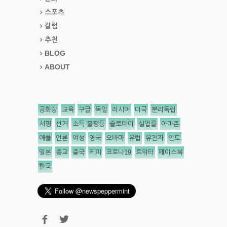
스포츠
칼럼
추천
BLOG
ABOUT
공화당
교육
구글
독일
러시아
미국
분리독립
서평
선거
소득 불평등
슬로데이
실업률
아마존
애플
언론
여성
영국
오바마
유럽
유전자
인도
일본
종교
중국
커피
코로나19
트위터
페이스북
한국