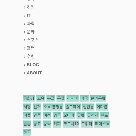
경영
IT
과학
문화
스포츠
칼럼
추천
BLOG
ABOUT
공화당
교육
구글
독일
러시아
미국
분리독립
서평
선거
소득 불평등
슬로데이
실업률
아마존
애플
언론
여성
영국
오바마
유럽
유전자
인도
일본
종교
중국
커피
코로나19
트위터
페이스북
한국