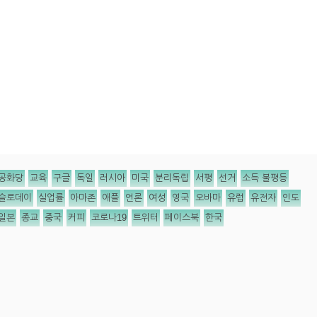
공화당
교육
구글
독일
러시아
미국
분리독립
서평
선거
소득 불평등
슬로데이
실업률
아마존
애플
언론
여성
영국
오바마
유럽
유전자
인도
일본
종교
중국
커피
코로나19
트위터
페이스북
한국