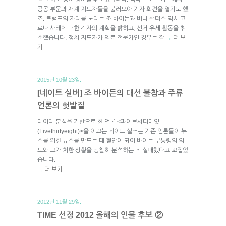
공공 부문과 재계 지도자들을 불러모아 기자 회견을 열기도 했
죠. 트럼프의 자리를 노리는 조 바이든과 버니 샌더스 역시 코
로나 사태에 대한 각자의 계획을 밝히고, 선거 유세 활동을 취
소했습니다. 정치 지도자가 의료 전문가인 경우는 잘
더 보
→
기
2015년 10월 23일.
[네이트 실버] 조 바이든의 대선 불참과 주류
언론의 헛발질
데이터 분석을 기반으로 한 언론 <파이브서티에잇
(Fivethirtyeight)>을 이끄는 네이트 실버는 기존 언론들이 뉴
스를 위한 뉴스를 만드는 데 혈안이 되어 바이든 부통령의 의
도와 그가 처한 상황을 냉철히 분석하는 데 실패했다고 꼬집었
습니다.
더 보기
→
2012년 11월 29일.
TIME 선정 2012 올해의 인물 후보 ②