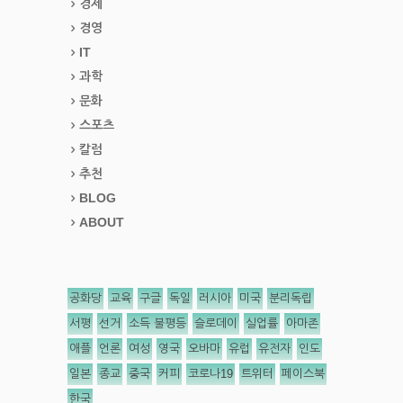
경제
경영
IT
과학
문화
스포츠
칼럼
추천
BLOG
ABOUT
공화당
교육
구글
독일
러시아
미국
분리독립
서평
선거
소득 불평등
슬로데이
실업률
아마존
애플
언론
여성
영국
오바마
유럽
유전자
인도
일본
종교
중국
커피
코로나19
트위터
페이스북
한국