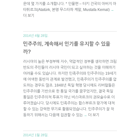
운데 몇 가지를 소개합니다. * 인물편 – 터키 건국의 아버지 아
타튀르크(Atatürk, 본명 무스타파 케말, Mustafa Kemal)
→
더 보기
2014년 4월 28일.
민주주의, 계속해서 인기를 유지할 수 있을
까?
러시아의 높은 부정부패 지수, 억압적인 정부를 생각하면 크림
반도의 주민들이 러시아 국민이 되고 싶어하는 것을 이해하기
어려울 수도 있습니다. 하지만 민족주의와 민주주의는 19세기
에 어색한 동반자 관계로 발전했고, 민족주의가 민주주의를 압
도하는 경우도 많죠. 1848년 독일 혁명 당시에도 리버럴들은
민주주의를 기반으로 한 통일 국가를 꿈꾸었지만, 결국 독일
통일은 민주주의적 투표가 아닌 비스마르크의 권모술수로 이
루어졌습니다. 당시에도 민족주의는 합스부르크 왕가에 대적
할 수 있는 강력한 무기로 활용되었습니다. 민주주의가 잘 작
동하기 위해서는 다음에 집권할 수 있는
더 보기
→
2014년 1월 28일.