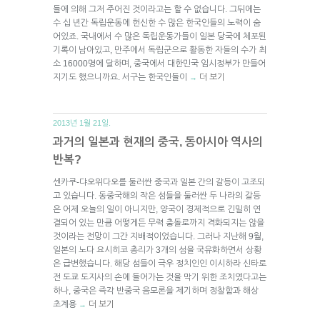
들에 의해 그저 주어진 것이라고는 할 수 없습니다. 그뒤에는
수 십 년간 독립운동에 헌신한 수 많은 한국인들의 노력이 숨
어있죠. 국내에서 수 많은 독립운동가들이 일본 당국에 체포된
기록이 남아있고, 만주에서 독립군으로 활동한 자들의 수가 최
소 16000명에 달하며, 중국에서 대한민국 임시정부가 만들어
지기도 했으니까요. 서구는 한국인들이
더 보기
→
2013년 1월 21일.
과거의 일본과 현재의 중국, 동아시아 역사의
반복?
센카쿠-댜오위다오를 둘러싼 중국과 일본 간의 갈등이 고조되
고 있습니다. 동중국해의 작은 섬들을 둘러싼 두 나라의 갈등
은 어제 오늘의 일이 아니지만, 양국이 경제적으로 긴밀히 연
결되어 있는 만큼 어떻게든 무력 충돌로까지 격화되지는 않을
것이라는 전망이 그간 지배적이었습니다. 그러나 지난해 9월,
일본의 노다 요시히코 총리가 3개의 섬을 국유화하면서 상황
은 급변했습니다. 해당 섬들이 극우 정치인인 이시하라 신타로
전 도쿄 도지사의 손에 들어가는 것을 막기 위한 조치였다고는
하나, 중국은 즉각 반중국 음모론을 제기하며 정찰함과 해상
초계용
더 보기
→