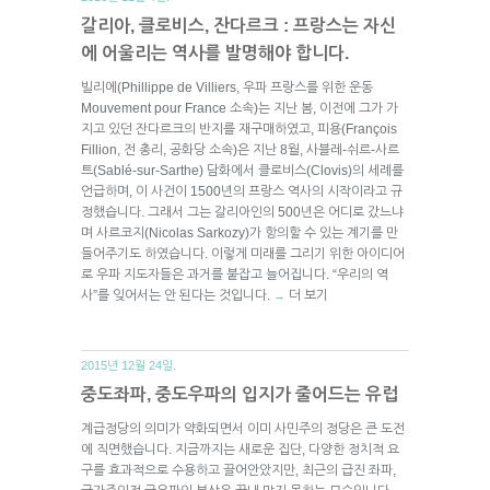
갈리아, 클로비스, 잔다르크 : 프랑스는 자신
에 어울리는 역사를 발명해야 합니다.
빌리에(Phillippe de Villiers, 우파 프랑스를 위한 운동
Mouvement pour France 소속)는 지난 봄, 이전에 그가 가
지고 있던 잔다르크의 반지를 재구매하였고, 피용(François
Fillion, 전 총리, 공화당 소속)은 지난 8월, 사블레-쉬르-사르
트(Sablé-sur-Sarthe) 담화에서 클로비스(Clovis)의 세례를
언급하며, 이 사건이 1500년의 프랑스 역사의 시작이라고 규
정했습니다. 그래서 그는 갈리아인의 500년은 어디로 갔느냐
며 사르코지(Nicolas Sarkozy)가 항의할 수 있는 계기를 만
들어주기도 하였습니다. 이렇게 미래를 그리기 위한 아이디어
로 우파 지도자들은 과거를 붙잡고 늘어집니다. “우리의 역
사”를 잊어서는 안 된다는 것입니다.
더 보기
→
2015년 12월 24일.
중도좌파, 중도우파의 입지가 줄어드는 유럽
계급정당의 의미가 약화되면서 이미 사민주의 정당은 큰 도전
에 직면했습니다. 지금까지는 새로운 집단, 다양한 정치적 요
구를 효과적으로 수용하고 끌어안았지만, 최근의 급진 좌파,