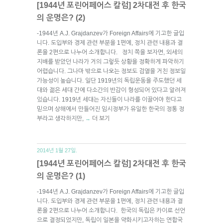
[1944년 포린어페어스 칼럼] 2차대전 후 한국
의 운명은? (2)
-1944년 A.J. Grajdanzev가 Foreign Affairs에 기고한 글입
니다. 도입부와 경제 관련 부분을 1편에, 정치 관련 내용과 결
론을 2편으로 나누어 소개합니다. 정치 쪽을 보자면, 외세의
지배를 받았던 나라가 거의 그렇듯 상황을 정확하게 파악하기
어렵습니다. 그나마 밖으로 나오는 정보도 검열을 거친 정보일
가능성이 높습니다. 일단 1919년의 독립운동을 주도했던 세
대와 젊은 세대 간에 다소간의 반감이 형성되어 있다고 알려져
있습니다. 1919년 세대는 자신들이 나라를 이끌어야 한다고
믿으며 상해에서 만들어진 임시정부가 유일한 한국의 정통 정
부라고 생각하지만,
더 보기
→
2014년 1월 27일.
[1944년 포린어페어스 칼럼] 2차대전 후 한국
의 운명은? (1)
-1944년 A.J. Grajdanzev가 Foreign Affairs에 기고한 글입
니다. 도입부와 경제 관련 부분을 1편에, 정치 관련 내용과 결
론을 2편으로 나누어 소개합니다. 한국의 독립은 카이로 선언
으로 결정되었지만, 독립이 일본을 약화시키고자하는 연합국