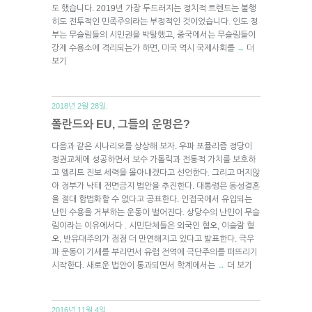
도 했습니다. 2019년 가장 두드러지는 정치적 트렌드는 불행
히도 전투적인 민족주의라는 부정적인 것이었습니다. 인도 정
부는 무슬림들의 시민권을 박탈했고, 중국에서는 무슬림들이
강제 수용소에 격리되는가 하면, 미국 역시 국제사회를
더
→
보기
2018년 2월 28일.
폴란드와 EU, 그들의 운명은?
다음과 같은 시나리오를 상상해 보자. 우파 포퓰리즘 정당이
정권교체에 성공하면서 보수 가톨릭과 전통적 가치를 보호하
고 엘리트 진보 세력을 몰아내겠다고 선언한다. 그리고 머지않
아 정부가 낙태 전면금지 법안을 추진한다. 대통령은 동성결혼
을 절대 합법화할 수 없다고 공표한다. 인접국에서 유입되는
난민 수용을 거부하는 운동이 벌어진다. 상당수의 난민이 무슬
림이라는 이유에서다 . 시민단체들은 외국인 혐오, 이슬람 혐
오, 반유대주의가 점점 더 만연해지고 있다고 발표한다. 극우
파 운동이 기세를 부리면서 유럽 전역에 극단주의를 퍼뜨리기
시작한다. 새로운 법안이 통과되면서 학계에서는
더 보기
→
2016년 11월 4일.