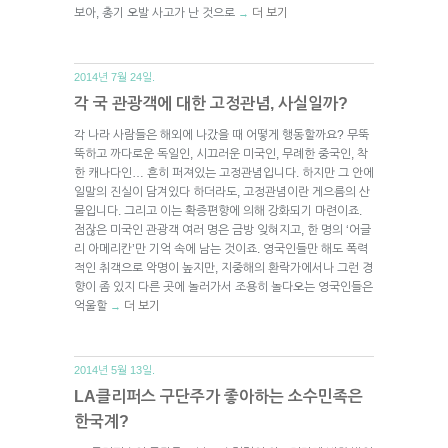
보아, 총기 오발 사고가 난 것으로
더 보기
→
2014년 7월 24일.
각 국 관광객에 대한 고정관념, 사실일까?
각 나라 사람들은 해외에 나갔을 때 어떻게 행동할까요? 무뚝
뚝하고 까다로운 독일인, 시끄러운 미국인, 무례한 중국인, 착
한 캐나다인… 흔히 퍼져있는 고정관념입니다. 하지만 그 안에
일말의 진실이 담겨있다 하더라도, 고정관념이란 게으름의 산
물입니다. 그리고 이는 확증편향에 의해 강화되기 마련이죠.
점잖은 미국인 관광객 여러 명은 금방 잊혀지고, 한 명의 ‘어글
리 아메리칸’만 기억 속에 남는 것이죠. 영국인들만 해도 폭력
적인 취객으로 악명이 높지만, 지중해의 환락가에서나 그런 경
향이 좀 있지 다른 곳에 놀러가서 조용히 놀다오는 영국인들은
억울할
더 보기
→
2014년 5월 13일.
LA클리퍼스 구단주가 좋아하는 소수민족은
한국계?