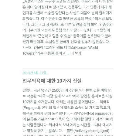
LA 클리퍼스의 구단주 도널드 스털링의 아프리카계 비하 발언
은 이미 알려질 대로 알려졌고, 건물주인 그가 인종에 따라 세
입자를 차별해 소송을 당했다는 사실도 더불어 널리 알려지게
되었습니다. 아주 단순하고 명백한 종류의 인종주의처럼 보입
니다. 그러나 그 세계관의 또 다른 일면을 살펴 보면, 인종주의
의 내부적인 모순과 뒤틀림 역시도 잘 드러납니다. 스털링이
세입자로 “근면하고 믿을 수 있는” 한국계를 선호했다고 알려
졌기 때문이죠. 스털링은 한국계 선호를 감추지 않았습니다.
자신의 건물에 “코리안 월드 타워스(Korean World
Towers)”라는 이름을 붙이고
더 보기
→
2013년 6월 21일.
업무의욕에 대한 10가지 진실
갤럽이 지난 몇년간 2500만 미국인을 인터뷰한 것을 바탕으
로 작성된 “미국 직장 실태 보고서“에서 발견한 흥미로운 사실
10가지를 소개합니다. 아래는 사용된 용어입니다. – 적극적
(Engaged): 본인의 업무에 열정과 소속감을 가지고 있으며,
혁신을 꾀하기 위해 노력합니다. – 의욕없음(Not engaged) :
이 분류는 기본적으로 의욕이 없고 해야할 일만 기계적으로 하
는 사람들입니다. 회사에서 보내야하는 시간을 보내나 에너지
나 열정을 쏟지는 않습니다. – 불만(Actively disengaged):