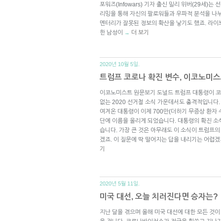
포워즈(Infowars) 기자 출신 밀리 위버(29세)
리밍을 통해 자신의 팔로워들과 우파적 분석을 나누
멘터리가 잘못된 정보의 확산을 낳기도 했죠. 라이
한 남성이
더 보기
→
2020년 10월 5일.
트럼프 코로나 확진 변수, 이코노미스
이코노미스트 원문보기 도널드 트럼프 대통령이 코
없는 2020 선거철 소식 가운데서도 충격적입니다
여겨온 대통령이 이제 700만(더하기 무증상 환자 
단에 이름을 올리게 되었습니다. 대통령의 확진 소
습니다. 가장 큰 것은 아무래도 이 소식이 트럼프의
겠죠. 이 질문에 딱 떨어지는 답을 내리기는 어렵겠
기
2020년 5월 11일.
미국 대선, 오늘 치러진다면 승자는?
지난 달을 겪으며 올해 미국 대선에 대한 모든 것