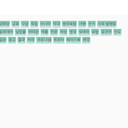
공화당
교육
구글
독일
러시아
미국
분리독립
서평
선거
소득 불평등
슬로데이
실업률
아마존
애플
언론
여성
영국
오바마
유럽
유전자
인도
일본
종교
중국
커피
코로나19
트위터
페이스북
한국