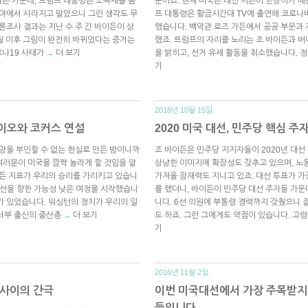
는 가운데, 트럼프 대통령은 소독제를 몸
문이죠. 현재 미국은 대선 시즌이 한창이기 
시야에서 사라지고 말았으니 그런 생각도 무
프 대통령은 황금시간대 TV에 출연해 코로나
론조사 결과는 지난 수 주 간 바이든이 상
했습니다. 백악관 로즈 가든에서 공공 부문과
2월 이후 그림이 완전히 바뀌었다는 증거는
했죠. 트럼프의 자리를 노리는 조 바이든과 버
로나19 사태가
더 보기
을 밝히고, 선거 유세 활동을 취소했습니다. 
→
기
2018년 10월 15일.
이오와 코커스 연설
2020 미국 대선, 민주당 핵심 주
희망을 부인할 수 없는 현실로 만든 밤이니까
조 바이든은 민주당 지지자들이 2020년 대선
 여러분이 미국을 깜짝 놀라게 할 것임을 알
상냥한 이미지에 확장성도 갖추고 있으며, 노
모든 지표가 우리의 승리를 가리키고 있습니
가져올 잠재력도 지니고 있죠. 대선 투표가 
서 대선을 향한 가능성 낮은 여정을 시작했습니
를 했더니, 바이든이 민주당 대선 주자들 가
가 있었습니다. 워싱턴의 정치가 우리의 일
니다. 6선 의원에 부통령 경력까지 갖췄으니 
중서부 출신의 중산층
더 보기
도 하죠. 그런 그에게도 약점이 있습니다. 고
→
기
2016년 11월 2일.
 사이의 간극
이번 미국대선에서 가장 주목받지 
들입니다