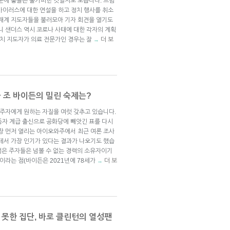
때문에 충돌은 불가피한 것일지도 모릅니다. 트럼
바이러스에 대한 연설을 하고 정치 행사를 취소
 재계 지도자들을 불러모아 기자 회견을 열기도
니 샌더스 역시 코로나 사태에 대한 각자의 계획
정치 지도자가 의료 전문가인 경우는 잘
더 보
→
자 조 바이든의 밀린 숙제는?
 주자에게 원하는 자질을 여럿 갖추고 있습니다.
동자 계급 출신으로 공화당에 빼앗긴 표를 다시
가장 먼저 열리는 아이오와주에서 최근 여론 조사
운데서 가장 인기가 있다는 결과가 나오기도 했습
젊은 주자들은 넘볼 수 없는 경력의 소유자이기
령이라는 점(바이든은 2021년에 78세가
더 보
→
못한 집단, 바로 클린턴의 열성팬