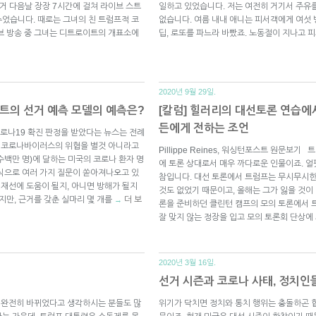
는 선거 다음날 장장 7시간에 걸쳐 라이브 스트
일하고 있었습니다. 저는 여전히 거기서 주유를
었습니다. 때로는 그녀의 친 트럼프적 코
없습니다. 여름 내내 애니는 피서객에게 여섯 
브 방송 중 그녀는 디트로이트의 개표소에
딥, 로또를 파느라 바빴죠. 노동절이 지나고
2020년 9월 29일.
트의 선거 예측 모델의 예측은?
[칼럼] 힐러리의 대선토론 연습에
든에게 전하는 조언
로나19 확진 판정을 받았다는 뉴스는 전례
. 코로나바이러스의 위협을 별것 아니라고
Pillippe Reines, 워싱턴포스트 원문보
수백만 명)에 달하는 미국의 코로나 환자 명
에 토론 상대로서 매우 까다로운 인물이죠. 얼
식으로 여러 가지 질문이 쏟아져나오고 있
참입니다. 대선 토론에서 트럼프는 무시무시한 
 재선에 도움이 될지, 아니면 방해가 될지
것도 없었기 때문이고, 올해는 그가 잃을 것이 
지만, 근거를 갖춘 실마리 몇 개를
더 보
→
론을 준비하던 클린턴 캠프의 모의 토론에서 
잘 맞지 않는 정장을 입고 모의 토론회 단상에
2020년 3월 16일.
선거 시즌과 코로나 사태, 정치인
이 완전히 바뀌었다고 생각하시는 분들도 많
위기가 닥치면 정치와 통치 행위는 충돌하곤 