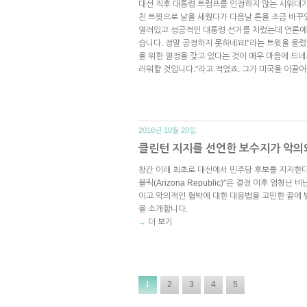
대선 직후 대통령 트럼프를 인정하지 않는 시위대가
친 트윗으로 날을 세웠다가 다음날 톤을 조금 바꾸었
열려있고 성공적인 대통령 선거를 치렀는데 언론에
습니다. 정말 공정하지 못하네요!”라는 트윗을 올렸
을 위한 열정을 갖고 있다는 것이 매우 마음에 드네
러워할 것입니다.”라고 적었죠. 그가 미국을 이끌
2016년 10월 20일.
클린턴 지지를 선언한 보수지가 악의
창간 이래 최초로 대선에서 민주당 후보를 지지한다
블릭(Arizona Republic)"은 결정 이후 엄청
이고 악의적인 협박에 대한 대응법을 고민한 끝에 발행인 
을 소개합니다.
더 보기
→
1
2
3
4
5