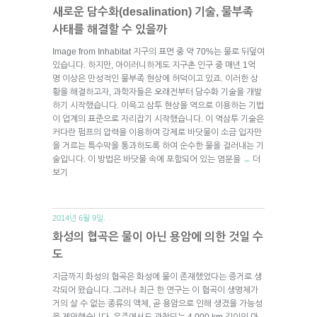
새로운 담수화(desalination) 기술, 물부족
사태를 해결할 수 있을까
Image from Inhabitat 지구의 표면 중 약 70%는 물로 뒤덮여
있습니다. 하지만, 아이러니하게도 지구촌 인구 중 매년 1억
명 이상은 만성적인 물부족 현상에 허덕이고 있죠. 이러한 상
황을 해결하고자, 과학자들은 오래전부터 담수화 기술을 개발
하기 시작했습니다. 이윽고 삼투 현상을 역으로 이용하는 기법
이 업계의 표준으로 자리잡기 시작했습니다. 이 역삼투 기술은
커다란 펌프의 압력을 이용하여 강제로 바닷물이 소금 입자만
을 거르는 특수막을 통과하도록 하여 순수한 물을 걸러내는 기
술입니다. 이 방법은 바닷물 속에 포함되어 있는 염분을
더
→
보기
2014년 6월 9일.
화성의 협곡은 물이 아닌 용암에 의한 것일 수
도
지금까지 화성의 협곡은 화성에 물이 존재했었다는 증거로 생
각되어 왔습니다. 그러나 최근 한 연구는 이 협곡이 생명체가
거의 살 수 없는 종류의 액체, 곧 용암으로 인해 생겼을 가능성
을 제안했습니다. 우주에서도 관찰되는 4,000 km 길이의 마