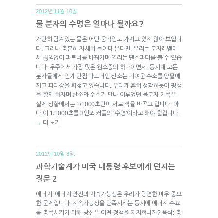
2012년 11월 10일.
물 분자의 수명은 얼마나 될까요?
가만히 담겨있는 물은 어떤 움직임도 가지고 있지 않아 보입니
다. 그러나 충분히 자세히 들여다 본다면, 우리는 분자레벨에
서 끊임없이 파트너를 바꿔가며 열리는 댄스파티를 볼 수 있습
니다. 우주에서 가장 많은 원소중의 하나이면서, 동시에 모든
분자들에게 인기 만점 파트너인 산소는 귀여운 수소를 양팔에
끼고 파티장을 휘젖고 있습니다. 우리가 흔히 생각하듯이 평생
을 함께 하자며 산소와 수소가 만나 이루었던 물분자 가족은
실제 상황에서는 1/1000초만에 서로 짝을 바꾸고 맙니다. 아
마 이 1/1000초를 3인조 커플의 ‘수명’이라고 해야 할겁니다.
더 보기
→
2012년 10월 8일.
과학기술계가 미국 대통령 후보에게 던지는
질문 2
에너지: 에너지 안전과 지속가능성은 우리가 당면한 매우 중요
한 문제입니다. 지속가능성을 만족시키는 동시에 에너지 수요
를 충족시키기 위해 당신은 어떤 정책을 지지합니까? 음식: 충