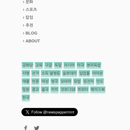
문화
스포츠
칼럼
추천
BLOG
ABOUT
공화당
교육
구글
독일
러시아
미국
분리독립
서평
선거
소득 불평등
슬로데이
실업률
아마존
애플
언론
여성
영국
오바마
유럽
유전자
인도
일본
종교
중국
커피
코로나19
트위터
페이스북
한국