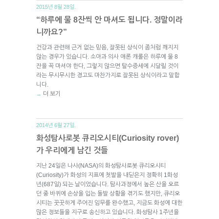
2015년 8월 28일.
“하루에 물 8잔씩 안 마셔도 됩니다. 정말이라
니까요?”
건강과 관련해 근거 없는 믿음, 잘못된 상식이 좀처럼 깨지지
않는 경우가 있습니다. 소아과 의사 애론 캐롤은 하루에 물 8
잔을 꼭 마셔야 한다, 그렇지 않으면 탈수증세에 시달릴 것이
라는 무시무시한 경고도 마찬가지로 잘못된 상식이라고 말합
니다.
더 보기
→
2014년 6월 27일.
화성탐사로봇 큐리오시티(Curiosity rover)
가 우리에게 남긴 것들
지난 24일은 나사(NASA)의 화성탐사로봇 큐리오시티
(Curiosity)가 화성의 지표에 첫발을 내딛은지 정확히 1화성
년(687일) 되는 날이었습니다. 탐사과정에서 높은 산을 오르
던 중 바퀴에 손상을 입는 돌발 상황을 겪기도 했지만, 큐리오
시티는 꿋꿋하게 주어진 임무를 완수했고, 지금도 화성에 대한
많은 정보들을 지구로 송신하고 있습니다. 화성탐사 1주년을