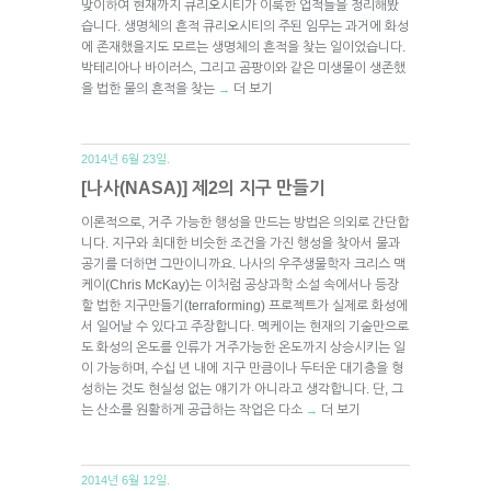
맞이하여 현재까지 큐리오시티가 이룩한 업적들을 정리해봤
습니다. 생명체의 흔적 큐리오시티의 주된 임무는 과거에 화성
에 존재했을지도 모르는 생명체의 흔적을 찾는 일이었습니다.
박테리아나 바이러스, 그리고 곰팡이와 같은 미생물이 생존했
을 법한 물의 흔적을 찾는
더 보기
→
2014년 6월 23일.
[나사(NASA)] 제2의 지구 만들기
이론적으로, 거주 가능한 행성을 만드는 방법은 의외로 간단합
니다. 지구와 최대한 비슷한 조건을 가진 행성을 찾아서 물과
공기를 더하면 그만이니까요. 나사의 우주생물학자 크리스 맥
케이(Chris McKay)는 이처럼 공상과학 소설 속에서나 등장
할 법한 지구만들기(terraforming) 프로젝트가 실제로 화성에
서 일어날 수 있다고 주장합니다. 멕케이는 현재의 기술만으로
도 화성의 온도를 인류가 거주가능한 온도까지 상승시키는 일
이 가능하며, 수십 년 내에 지구 만큼이나 두터운 대기층을 형
성하는 것도 현실성 없는 얘기가 아니라고 생각합니다. 단, 그
는 산소를 원활하게 공급하는 작업은 다소
더 보기
→
2014년 6월 12일.