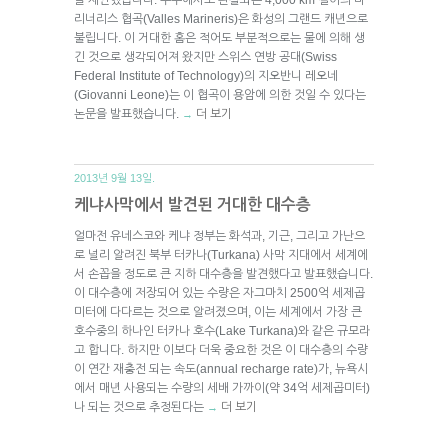
리너리스 협곡(Valles Marineris)은 화성의 그랜드 캐년으로
불립니다. 이 거대한 홈은 적어도 부분적으로는 물에 의해 생
긴 것으로 생각되어져 왔지만 스위스 연방 공대(Swiss
Federal Institute of Technology)의 지오반니 레오네
(Giovanni Leone)는 이 협곡이 용암에 의한 것일 수 있다는
논문을 발표했습니다.
더 보기
→
2013년 9월 13일.
케냐사막에서 발견된 거대한 대수층
얼마전 유네스코와 케냐 정부는 화석과, 기근, 그리고 가난으
로 널리 알려진 북부 터카나(Turkana) 사막 지대에서 세계에
서 손꼽을 정도로 큰 지하 대수층을 발견했다고 발표했습니다.
이 대수층에 저장되어 있는 수량은 자그마치 2500억 세제곱
미터에 다다르는 것으로 알려졌으며, 이는 세계에서 가장 큰
호수중의 하나인 터카나 호수(Lake Turkana)와 같은 규모라
고 합니다. 하지만 이보다 더욱 중요한 것은 이 대수층의 수량
이 연간 재충전 되는 속도(annual recharge rate)가, 뉴욕시
에서 매년 사용되는 수량의 세배 가까이(약 34억 세제곱미터)
나 되는 것으로 추정된다는
더 보기
→