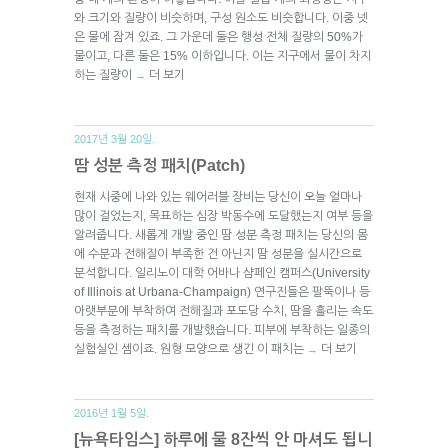
와 크기와 질량이 비슷하며, 구성 원소도 비슷합니다. 이중 넷
은 물에 잠겨 있죠. 그 가운데 둘은 행성 전체 질량의 50%가
물이고, 다른 둘은 15% 이하입니다. 이는 지구에서 물이 차지
하는 질량이
더 보기
→
2017년 3월 20일.
땀 성분 측정 패치(Patch)
현재 시중에 나와 있는 웨어러블 장비는 당신이 오늘 얼마나
많이 걸었는지, 목표하는 심장 박동수에 도달했는지 여부 등을
알려줍니다. 새롭게 개발 중인 땀 성분 측정 패치는 당신의 몸
에 수분과 전해질이 부족한 건 아닌지 땀 성분을 실시간으로
분석합니다. 일리노이 대학 어바나 샴페인 캠퍼스(University
of Illinois at Urbana-Champaign) 연구진들은 팔뚝이나 등
아랫부분에 부착하여 전해질과 포도당 수치, 땀을 흘리는 속도
등을 측정하는 패치를 개발했습니다. 피부에 부착하는 일종의
실험실인 셈이죠. 원형 모양으로 생긴 이 패치는
더 보기
→
2016년 1월 5일.
[뉴욕타임스] 하루에 물 8잔씩 안 마셔도 됩니