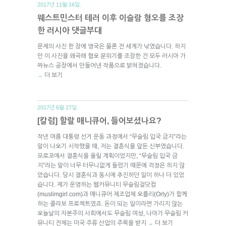
2017년 11월 16일.
웨스트민스터 테러 이후 이슬람 혐오를 조장
한 러시아 댓글부대
문제의 사진 한 장에 영국은 물론 전 세계가 낚였습니다. 하지
만 이 사진을 왜곡해 혐오 분위기를 조장한 건 모두 러시아 가
짜뉴스 공장에서 만들어낸 작품으로 밝혀졌습니다.
더 보기
→
2017년 6월 27일.
[칼럼] 할랄 매니큐어, 들어보셨나요?
작년 여름 대통령 선거 운동 과정에서 “무슬림 입국 금지”라는
말이 나오기 시작했을 때, 저는 결혼식을 앞둔 신부였습니다.
모로코에서 결혼식을 올릴 계획이었지만, “무슬림 입국 금
지”라는 말이 너무 터무니없게 들렸기 때문에 걱정은 하지 않
았습니다. 당시 결혼식과 동시에 추진하던 일이 하나 더 있었
습니다. 제가 운영하는 웹커뮤니티 무슬림걸닷컴
(muslimgirl.com)과 매니큐어 제조업체 오를리(Orly)가 함께
하는 콜라보 프로젝트였죠. 돈이 되는 일이라면 가리지 않는
오늘날의 자본주의 사회에서도 무슬림 여성, 나아가 무슬림 커
뮤니티 전체는 미국 주류 산업의 주목을 받지
더 보기
→