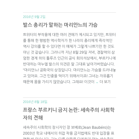
2016년 9월 2일.
발스 총리가 말하는 마리안느의 가슴
트위터의 부작용에 대한 여러 견해가 제시되고 있지만, 트위터
를 통해 한 평범한 역사학자가 한 나라의 총리에게 즉각적인
역사 강의를 할 수 있다면 이 매체가 그렇게 나쁘기만 한 것도
아닌 것 같습니다. 그러니까 지난 8월 29일 저녁, 경찰력의 삼
엄한 경계 하의 툴루즈 인근의 공식 회의석상에서, 부르키니에
반대하는 마누엘 발스의 의견은 말 그대로 날아가버렸습니다.
“마리안느! 공화국의 상징입니다. 마리안느는 가슴을 드러내놓
고 있어요. 그건 민중을 먹이기 위해서이죠! 그녀는 자유롭기
때문에 몸을 가리지 않았습니다. 그래요! 이것이
더 보기
→
2016년 8월 18일.
프랑스 부르키니 금지 논란: 세속주의 사회학
자의 견해
세속주의 사회학의 창시자인 장 보베로(Jean Baubéro)는
2003년 학교 내에서의 히잡 착용 금지법에도 반대 입장을 표