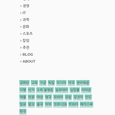
경영
IT
과학
문화
스포츠
칼럼
추천
BLOG
ABOUT
공화당
교육
구글
독일
러시아
미국
분리독립
서평
선거
소득 불평등
슬로데이
실업률
아마존
애플
언론
여성
영국
오바마
유럽
유전자
인도
일본
종교
중국
커피
코로나19
트위터
페이스북
한국