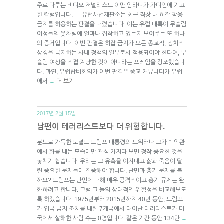
주로 다루는 비디오 저널리스트 이만 암라니가 가디언에 기고
한 칼럼입니다. — 유럽사법재판소는 최근 직장 내 히잡 착용
금지를 허용하는 판결을 내렸습니다. 이는 유럽 대륙이 무슬림
여성들의 옷차림에 얼마나 집착하고 있는지 보여주는 또 하나
의 증거입니다. 이번 판결은 히잡 금지가 모든 종교적, 정치적
상징을 금지하는 사내 정책의 일부로서 적용되어야 한다며, 무
슬림 여성을 직접 겨냥한 것이 아니라는 프레임을 강조했습니
다. 과연, 유럽랍비회의가 이번 판결은 종교 커뮤니티가 유럽
에서
더 보기
→
2017년 2월 15일.
남편이 테러리스트보다 더 위험합니다.
분노로 가득한 도널드 트럼프 대통령의 트위터나 그가 백악관
에서 화를 내는 모습에만 관심 가지다 보면 정작 중요한 것을
놓치기 쉽습니다. 우리는 그 유혹을 이겨내고 삶과 죽음이 달
린 중요한 문제들에 집중해야 합니다. 난민과 총기 문제를 볼
까요? 트럼프는 난민에 대해 매우 공격적이고 총기 규제는 완
화하려고 합니다. 그럼 그 둘의 상대적인 위험성을 비교해보도
록 하겠습니다. 1975년부터 2015년까지 40년 동안, 트럼프
가 입국 금지 조치를 내린 7개국에서 태어난 테러리스트가 미
국에서 살해한 사람 수는 0명입니다. 같은 기간 동안 134만
→