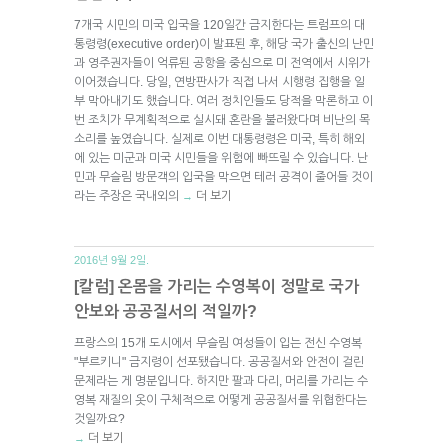
7개국 시민의 미국 입국을 120일간 금지한다는 트럼프의 대
통령령(executive order)이 발표된 후, 해당 국가 출신의 난민
과 영주권자들이 억류된 공항을 중심으로 미 전역에서 시위가
이어졌습니다. 당일, 연방판사가 직접 나서 시행령 집행을 일
부 막아내기도 했습니다. 여러 정치인들도 당적을 막론하고 이
번 조치가 무계획적으로 실시돼 혼란을 불러왔다며 비난의 목
소리를 높였습니다. 실제로 이번 대통령령은 미국, 특히 해외
에 있는 미군과 미국 시민들을 위험에 빠뜨릴 수 있습니다. 난
민과 무슬림 방문객의 입국을 막으면 테러 공격이 줄어들 것이
라는 주장은 국내외의
더 보기
→
2016년 9월 2일.
[칼럼] 온몸을 가리는 수영복이 정말로 국가
안보와 공공질서의 적일까?
프랑스의 15개 도시에서 무슬림 여성들이 입는 전신 수영복
"부르키니" 금지령이 선포됐습니다. 공공질서와 안전이 걸린
문제라는 게 명분입니다. 하지만 팔과 다리, 머리를 가리는 수
영복 재질의 옷이 구체적으로 어떻게 공공질서를 위협한다는
것일까요?
더 보기
→