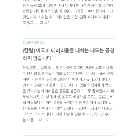
는 이유로 22세 대학생 마사 아미니를 때려 숨지게 했고, 이에
반발한 시민들이 히잡을 불태우고 머리를 자르며 항의에 나선
것입니다. 시위는 수도 테헤란을 포함, 전국 각지로 퍼져나가
고 있고,
더 보기
→
2019년 3월 18일.
[칼럼] 미국이 테러리즘을 대하는 태도는 공정
하지 않습니다
뉴질랜드는 멀리 있는 작은 나라이고 이번 크라이스트처치 총
기 난사의 희생자들은 저와 같은 유대인이 아니라 무슬림이었
지만, 저는 이번 뉴스를 접하면서 피츠버그 유대교 예배당 사
건 때와 같은 역겨움을 느꼈습니다. 죄 없는 희생자들의 목숨
을 앗아가는 테러리즘은 종류를 불문하고 모두 끔찍합니다. 피
부색이나 민족, 성 정체성, 종교로 희생자를 고르는 종류는 특
히 악랄합니다. 이런 종류의 공격은 인류 역사에서 유래가 깊
은 혐오를 지속시키기 위한 것입니다. 30년 전쟁과 나치 홀로
코스트, 스레브레니차 인종 학살을 낳은 혐오죠. 하지만 우리
는 모든
더 보기
→