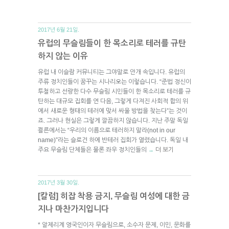
2017년 6월 21일.
유럽의 무슬림들이 한 목소리로 테러를 규탄
하지 않는 이유
유럽 내 이슬람 커뮤니티는 그야말로 안개 속입니다. 유럽의
주류 정치인들이 꿈꾸는 시나리오는 이렇습니다. “준법 정신이
투철하고 선량한 다수 무슬림 시민들이 한 목소리로 테러를 규
탄하는 대규모 집회를 연 다음, 그렇게 다져진 사회적 합의 위
에서 새로운 형태의 테러에 맞서 싸울 방법을 찾는다”는 것이
죠. 그러나 현실은 그렇게 깔끔하지 않습니다. 지난 주말 독일
쾰른에서는 “우리의 이름으로 테러하지 말라(not in our
name)”라는 슬로건 하에 반테러 집회가 열렸습니다. 독일 내
주요 무슬림 단체들은 물론 좌우 정치인들의
더 보기
→
2017년 3월 30일.
[칼럼] 히잡 착용 금지, 무슬림 여성에 대한 금
지나 마찬가지입니다
* 알제리계 영국인이자 무슬림으로, 소수자 문제, 이민, 문화를