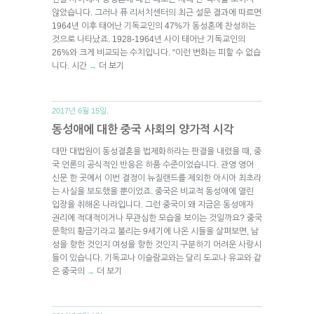
않았습니다. 그러나 퓨 리서치센터의 최근 설문 결과에 따르면
1964년 이후 태어난 기독교인의 47%가 동성혼에 찬성하는
것으로 나타났죠. 1928-1964년 사이 태어난 기독교인의
26%와 크게 비교되는 수치입니다. “이런 변화는 피할 수 없습
니다. 시간
더 보기
→
2017년 6월 15일.
동성애에 대한 중국 사회의 양가적 시각
대만 대법원이 동성결혼을 법제화하라는 판결을 내렸을 때, 중
국 언론의 공식적인 반응은 하품 수준이었습니다. 관영 영어
신문 한 곳에서 이번 결정이 뉴질랜드를 제외한 아시아 최초라
는 사실을 보도했을 뿐이었죠. 중국은 비교적 동성애에 열린
입장을 취해온 나라입니다. 그런 중국이 왜 지금은 동성애자
권리에 적대적이거나 무관심한 모습을 보이는 것일까요? 중국
문학의 황금기라고 불리는 9세기에 나온 시들을 살펴보면, 남
성을 향한 것인지 여성을 향한 것인지 구분하기 어려운 사랑시
들이 있습니다. 기독교나 이슬람교와는 달리 도교나 유교와 같
은 중국의
더 보기
→