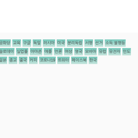
공화당
교육
구글
독일
러시아
미국
분리독립
서평
선거
소득 불평등
슬로데이
실업률
아마존
애플
언론
여성
영국
오바마
유럽
유전자
인도
일본
종교
중국
커피
코로나19
트위터
페이스북
한국