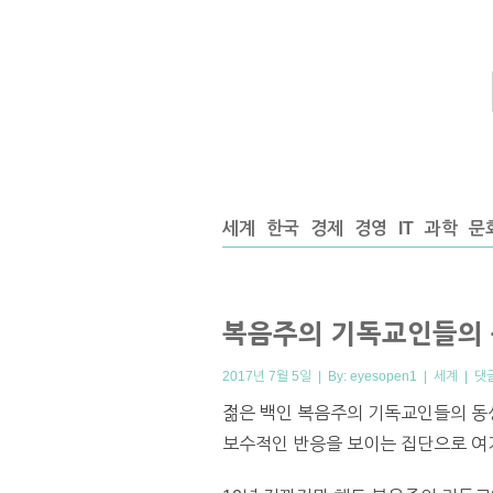
세계
한국
경제
경영
IT
과학
문
복음주의 기독교인들의 
2017년 7월 5일 | By:
eyesopen1
|
세계
|
댓
젊은 백인 복음주의 기독교인들의 동
보수적인 반응을 보이는 집단으로 여