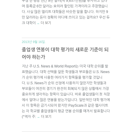
부생 한 명당 연간 9만 달러(약 9,657만원)를 투자하고 있다
며 등록금 6만 달러는 오히려 할인된 가격이라고 주장했습니
다. 사실 많은 엘리트 대학들은 비슷한 말을 합니다. 하지만 9
만 달러라는 돈이 정확히 어디에 쓰이고 있는 걸까요? 우선 듀
크 대학이
더 보기
→
2013년 9월 16일.
졸업생 연봉이 대학 평가의 새로운 기준이 되
어야 하는가
지난 주 U.S. News & World Report는 미국 대학 순위를 발
표했습니다. 대학 선택을 앞둔 학생들과 부모들은 U.S. News
가 순위 평가에 사용한 여러가지 항목들을 평가할 것입니
다. U.S. News가 순위 선정에 사용하지 않았지만 학생들과
부모들이 여전히 경기가 완전히 회복되지 않은 상황에서 가장
중요하게 생각하는 항목이 있습니다. 바로 졸업생들이 첫 직장
에서 얼마나 많은 연봉을 받는가입니다. 일반적인 대학 평가에
서 이 항목은 금기시되어 왔지만 PayScale과 같은 웹사이트
는 각 학교별 졸업생들의 평균 연봉 순위를 매겨서 발표합니다
(*역자 주:
더 보기
→