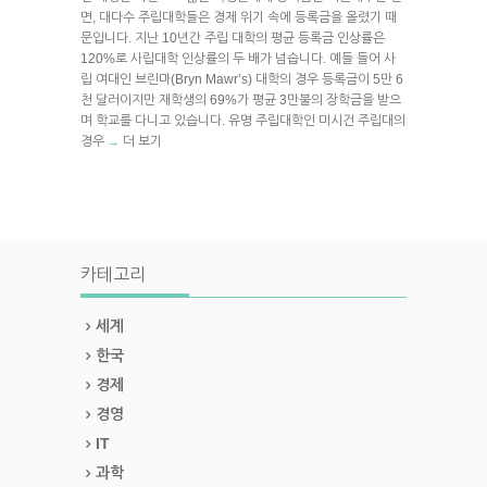
면, 대다수 주립대학들은 경제 위기 속에 등록금을 올렸기 때
문입니다. 지난 10년간 주립 대학의 평균 등록금 인상률은
120%로 사립대학 인상률의 두 배가 넘습니다. 예들 들어 사
립 여대인 브린마(Bryn Mawr’s) 대학의 경우 등록금이 5만 6
천 달러이지만 재학생의 69%가 평균 3만불의 장학금을 받으
며 학교를 다니고 있습니다. 유명 주립대학인 미시건 주립대의
경우
더 보기
→
카테고리
세계
한국
경제
경영
IT
과학