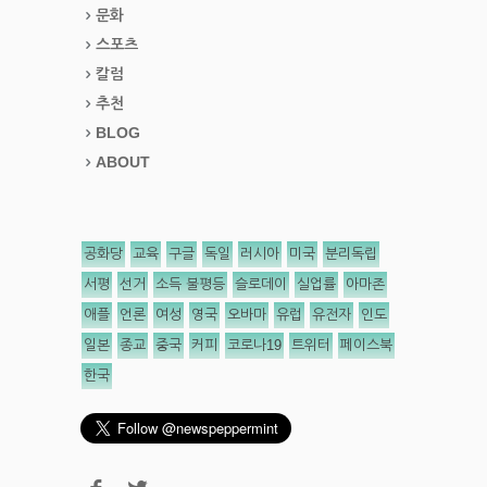
문화
스포츠
칼럼
추천
BLOG
ABOUT
공화당
교육
구글
독일
러시아
미국
분리독립
서평
선거
소득 불평등
슬로데이
실업률
아마존
애플
언론
여성
영국
오바마
유럽
유전자
인도
일본
종교
중국
커피
코로나19
트위터
페이스북
한국