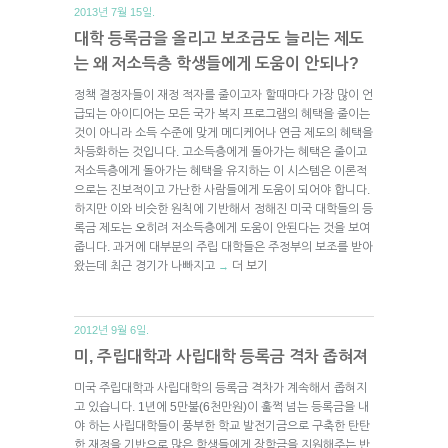
2013년 7월 15일.
대학 등록금을 올리고 보조금도 늘리는 제도
는 왜 저소득층 학생들에게 도움이 안되나?
정책 결정자들이 재정 적자를 줄이고자 할때마다 가장 많이 언
급되는 아이디어는 모든 국가 복지 프로그램의 혜택을 줄이는
것이 아니라 소득 수준에 맞게 메디케어나 연금 제도의 혜택을
차등화하는 것입니다. 고소득층에게 돌아가는 혜택은 줄이고
저소득층에게 돌아가는 혜택을 유지하는 이 시스템은 이론적
으로는 진보적이고 가난한 사람들에게 도움이 되어야 합니다.
하지만 이와 비슷한 원칙에 기반해서 정해진 미국 대학들의 등
록금 제도는 오히려 저소득층에게 도움이 안된다는 것을 보여
줍니다. 과거에 대부분의 주립 대학들은 주정부의 보조를 받아
왔는데 최근 경기가 나빠지고
더 보기
→
2012년 9월 6일.
미, 주립대학과 사립대학 등록금 격차 좁혀져
미국 주립대학과 사립대학의 등록금 격차가 계속해서 좁혀지
고 있습니다. 1년에 5만불(6천만원)이 훌쩍 넘는 등록금을 내
야 하는 사립대학들이 풍부한 학교 발전기금으로 구축한 탄탄
한 재정을 기반으로 많은 학생들에게 장학금을 지원해주는 반