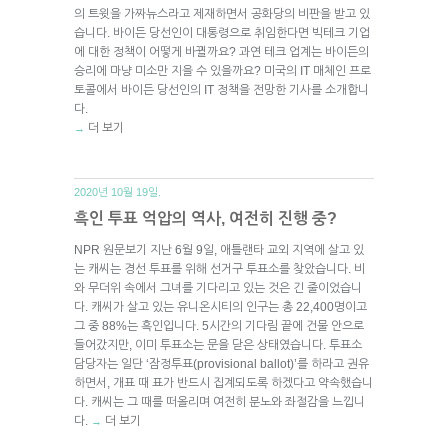
의 트윗을 가짜뉴스라고 제재하면서 공화당의 비판을 받고 있
습니다. 바이든 당선인이 대통령으로 취임한다면 빅테크 기업
에 대한 정책이 어떻게 바뀔까요? 과연 테크 업계는 바이든의
승리에 마냥 미소만 지을 수 있을까요? 미국의 IT 매체인 프로
토콜에서 바이든 당선인의 IT 정책을 전망한 기사를 소개합니
다.
더 보기
→
2020년 10월 19일.
흑인 투표 억압의 역사, 여전히 진행 중?
NPR 원문보기 지난 6월 9일, 애틀랜타 교외 지역에 살고 있
는 캐씨는 경선 투표를 위해 선거구 투표소를 찾았습니다. 비
와 무더위 속에서 그녀를 기다리고 있는 것은 긴 줄이었습니
다. 캐씨가 살고 있는 유니온시티의 인구는 총 22,400명이고
그 중 88%는 흑인입니다. 5시간의 기다림 끝에 건물 안으로
들어갔지만, 이미 투표소는 문을 닫은 상태였습니다. 투표소
담당자는 일단 ‘잠정투표(provisional ballot)’를 하라고 권유
하면서, 개표 때 표가 반드시 집계되도록 하겠다고 약속했습니
다. 캐씨는 그 때를 떠올리며 여전히 분노와 좌절감을 느낍니
다.
더 보기
→