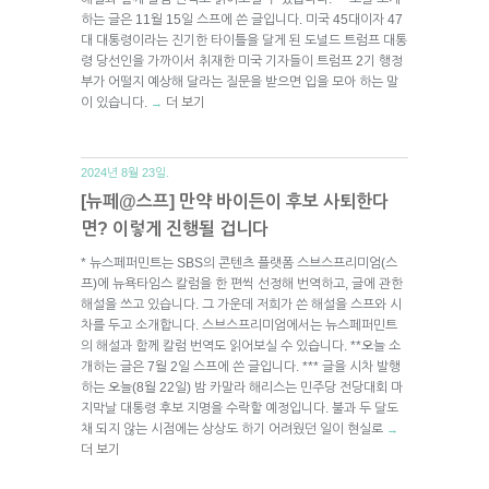
하는 글은 11월 15일 스프에 쓴 글입니다. 미국 45대이자 47
대 대통령이라는 진기한 타이틀을 달게 된 도널드 트럼프 대통
령 당선인을 가까이서 취재한 미국 기자들이 트럼프 2기 행정
부가 어떨지 예상해 달라는 질문을 받으면 입을 모아 하는 말
이 있습니다.
더 보기
→
2024년 8월 23일.
[뉴페@스프] 만약 바이든이 후보 사퇴한다
면? 이렇게 진행될 겁니다
* 뉴스페퍼민트는 SBS의 콘텐츠 플랫폼 스브스프리미엄(스
프)에 뉴욕타임스 칼럼을 한 편씩 선정해 번역하고, 글에 관한
해설을 쓰고 있습니다. 그 가운데 저희가 쓴 해설을 스프와 시
차를 두고 소개합니다. 스브스프리미엄에서는 뉴스페퍼민트
의 해설과 함께 칼럼 번역도 읽어보실 수 있습니다. **오늘 소
개하는 글은 7월 2일 스프에 쓴 글입니다. *** 글을 시차 발행
하는 오늘(8월 22일) 밤 카말라 해리스는 민주당 전당대회 마
지막날 대통령 후보 지명을 수락할 예정입니다. 불과 두 달도
채 되지 않는 시점에는 상상도 하기 어려웠던 일이 현실로
→
더 보기