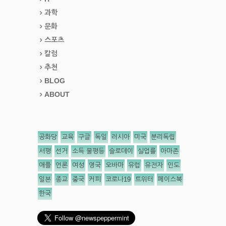
과학
문화
스포츠
칼럼
추천
BLOG
ABOUT
공화당
교육
구글
독일
러시아
미국
분리독립
서평
선거
소득 불평등
슬로데이
실업률
아마존
애플
언론
여성
영국
오바마
유럽
유전자
인도
일본
종교
중국
커피
코로나19
트위터
페이스북
한국