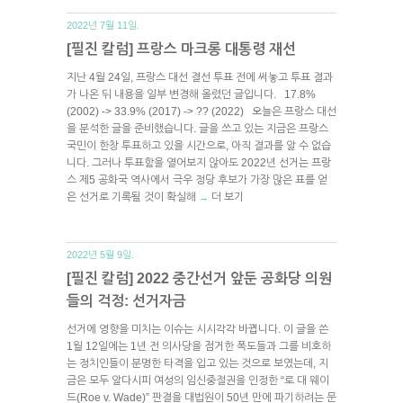
2022년 7월 11일.
[필진 칼럼] 프랑스 마크롱 대통령 재선
지난 4월 24일, 프랑스 대선 결선 투표 전에 써놓고 투표 결과
가 나온 뒤 내용을 일부 변경해 올렸던 글입니다. 17.8%
(2002) -> 33.9% (2017) -> ?? (2022) 오늘은 프랑스 대선
을 분석한 글을 준비했습니다. 글을 쓰고 있는 지금은 프랑스
국민이 한창 투표하고 있을 시간으로, 아직 결과를 알 수 없습
니다. 그러나 투표함을 열어보지 않아도 2022년 선거는 프랑
스 제5 공화국 역사에서 극우 정당 후보가 가장 많은 표를 얻
은 선거로 기록될 것이 확실해
더 보기
→
2022년 5월 9일.
[필진 칼럼] 2022 중간선거 앞둔 공화당 의원
들의 걱정: 선거자금
선거에 영향을 미치는 이슈는 시시각각 바뀝니다. 이 글을 쓴
1월 12일에는 1년 전 의사당을 점거한 폭도들과 그를 비호하
는 정치인들이 분명한 타격을 입고 있는 것으로 보였는데, 지
금은 모두 알다시피 여성의 임신중절권을 인정한 “로 대 웨이
드(Roe v. Wade)” 판결을 대법원이 50년 만에 파기하려는 문