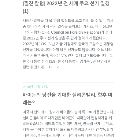
[필진 칼럼] 2022년 전 세계 주요 선거 일정
(1)
새해가 밝았을 때 올 한해 일정표를 보고 미리 쓸 수 있는 기사
중 하나가 전 세계 선거 일정을 돌아보는 기사죠. 미국 싱크탱
크 외교협회(CFR, Council on Foreign Relations)가 정리
한 2022년 주요 선거 일정을 두 편에 걸쳐 소개했습니다.
2022년의 1/3이 지난 지금 예정대로 한국과 프랑스는 대통령
선거를 치렀습니다. 아직 남은 선거들도 많습니다. 어느 나라
가 선거를 치를지, 쟁점은 무엇인지 함께 살펴보겠습니다. 1.
한국 대통령 선거 (3/9) 한국 대통령의 임기는 5년 단임제로
헌법에 명시돼
더 보기
→
2020년 11월 17일.
바이든의 당선을 기대한 실리콘밸리, 향후 미
래는?
미국 대선의 개표 결과가 바이든의 승리 쪽으로 기울었습니다.
실리콘밸리의 IT 대기업은 바이든이 백악관에 입성하기를 희
망해왔습니다. 빅테크 기업은 이민 제한, 반독점 규제, 콘텐츠
제재 등 다양한 분야에서 트럼프 대통령과 사사건건 부딪쳤기
때문이죠. 최근에도 트위터가 대선 개표에 대한 트럼프 대통령