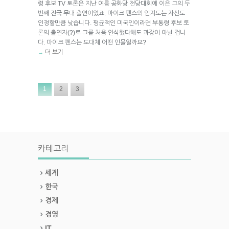
령 후보 TV 토론은 지난 여름 공화당 전당대회에 이은 그의 두
번째 전국 무대 출연이었죠. 마이크 펜스의 인지도는 자신도
인정할만큼 낮습니다. 평균적인 미국인이라면 부통령 후보 토
론의 출연자(?)로 그를 처음 인식했다해도 과장이 아닐 겁니
다. 마이크 펜스는 도대체 어떤 인물일까요?
더 보기
→
1
2
3
카테고리
세계
한국
경제
경영
IT