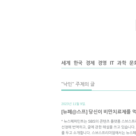
세계
한국
경제
경영
IT
과학
문
"낙인" 주제의 글
2023년 11월 9일.
[뉴페@스프] 당신이 비만치료제를 
* 뉴스페퍼민트는 SBS의 콘텐츠 플랫폼 스브스프
선정해 번역하고, 글에 관한 해설을 쓰고 있습니다.
를 두고 소개합니다. 스브스프리미엄에서는 뉴스페