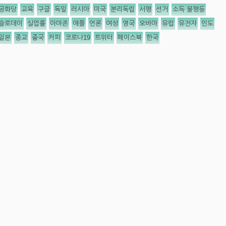
공화당
교육
구글
독일
러시아
미국
분리독립
서평
선거
소득 불평등
슬로데이
실업률
아마존
애플
언론
여성
영국
오바마
유럽
유전자
인도
일본
종교
중국
커피
코로나19
트위터
페이스북
한국