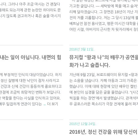
* 이 글은 워싱턴 포스트에 자살 유가족인 에이미 
니다. 그러나 아주 조금 마시는 건 괜찮다
기고한 글입니다. — 세탁방에 목을 매고 숨져
용해도 되는지에 관한 논란만 하더라도 문
리째 달라졌습니다. 그 장면은 18년이 지난 지
시지 않도록 권고하거나 혹은 술을 마시지
전히 저를 괴롭힙니다. 저는 그 당시 13살에
베트남전 참전 용사였고, 명문 미시건 대학을 
어린 시절, 아버지의 근사한 차 뒷자리에서 
2016년 3월 11일.
내는 일이 아닙니다. 내면의 힘
뮤지컬 “왕과 나”의 배우가 공연을
화가 나고 슬픕니다.
에게 부정적인 인식의 대상이었습니다. 하지
지난해 9월 23일, 브로드웨이의 뮤지컬 <왕과
 정신 질병에 대한 낙인이 점차 사라지고
는 소음을 냈습니다. 자폐 아동과 그의 가족
신 건강과 신체 건강이 동등하게 중요하다고
했습니다. 이에 대해 현장에 있던 배우인 켈빈 문 
관점에 조금씩 희망적인 변화가 보입니다.
에 본인의 심경을 담은 글을 올렸습니다. “(사
 역할을 한다는 사실을 인식하고 있어요.
찍질을 하는 장면’에서 발생했습니다. 관객석
 매우 밀접하게 연관이 있다는
더 보기
우 공포스러운 목소리가 극장 전체에 울려 펴
→
2015년 12월 24일.
2016년, 정신 건강을 위해 당신이