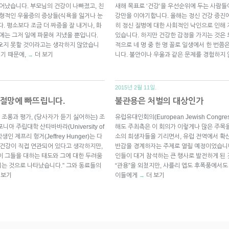
일어났습니다. 부모님의 건강이 나빠졌고, 친
새해 목표로 ‘건강’을 우선순위에 두는 사람들
전형적인 우울증의 증상들(식욕을 잃거나 눈
강만을 이야기합니다. 올해는 정신 건강 증진
. 평소보다 조금 더 짜증을 잘 내거나, 화
히 정신 질병에 대한 사회적인 낙인으로 인해
에는 그저 일에 파묻혀 지냈을 뿐입니다.
있습니다. 하지만 건강한 감정을 가지는 것은 
나오지 못할 것이라고는 생각하지 않았습니
적으로 네 명 중 한 명 꼴로 일생에서 한 번
이기 때문에,
더 보기
니다. 불안이나 우울과 같은 문제를 경험하지
→
2015년 2월 11일.
 절망에 빠뜨립니다.
불관용은 처벌의 대상인가
조롱과 평가, (당사자가 듣기 싫어하는) 조
유럽유대인회의(European Jewish Cong
 주립대학 산타바바라(University of
해도 주최측은 이 회의가 이렇게나 많은 주목
 학생인 제프리 헝거(Jeffrey Hunger)는 다
소의 희생자들을 기리면서, 유럽 전역에서 확산
 건강이 직접 연관되어 있다고 생각하지만,
반감을 경계하자는 주제로 열릴 예정이었습니다
이 그들을 대하는 태도와 그에 대한 두려움
인들이 대거 참석하는 큰 행사로 발전하게 된 
는 것으로 나타났습니다.” 그와 동료들의
“관용”을 외쳤지만, 샤를리 엡도 후폭풍에서도
 보기
이들에게
더 보기
→