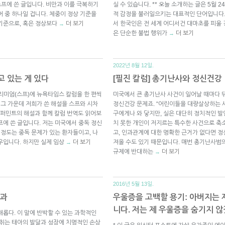
 스프에 쓴 글입니다. 비만과 이를 극복하기
실 수 있습니다. ** 오늘 소개하는 글은 5월 
 중 하나일 겁니다. 체중이 정상 기준을
적 감정을 불러일으키는 대표적인 단어입니다.
기준으로, 혹은 정상보다
더 보기
서 한국인은 전 세계 어디서건 대마초를 피울 
→
은 단순한 불법 행위가
더 보기
→
2022년 8월 12일.
고 있는 게 있다
[필진 칼럼] 총기난사와 정신건강
리미엄(스프)에 뉴욕타임스 칼럼을 한 편씩
미국에서 큰 총기난사 사건이 일어날 때마다 
 그 가운데 저희가 쓴 해설을 스프와 시차
정신건강 문제죠. “어린이들을 대량살상하는 
퍼민트의 해설과 함께 칼럼 번역도 읽어보
구에게나 와 닿지만, 실은 대단히 정치적인 발
스프에 쓴 글입니다. 저는 미국에서 중독 정신
치 못한 개인이 저지르는 특수한 사건으로 축
 정도는 중독 문제가 있는 환자들이고, 나
고, 인과관계에 대한 명확한 근거가 없다면 
우입니다. 하지만 실제 임상
더 보기
져올 수도 있기 때문입니다. 매번 총기난사범
→
규제에 반대하는
더 보기
→
2016년 5월 13일.
효과
우울증을 고백할 용기: 아버지는 
니다. 저는 제 우울증을 숨기지 
롭다. 이 말에 반박할 수 있는 과학적인
섭취는 태아의 발달과 성장에 치명적인 손상