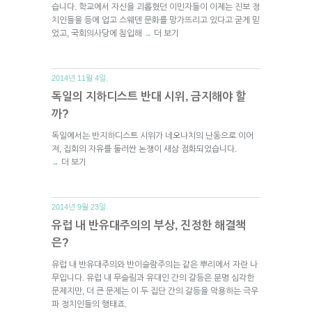
습니다. 학교에서 자신을 괴롭혔던 이민자들이 이제는 진보 정
치인들을 등에 업고 스웨덴 문화를 망가뜨리고 있다고 굳게 믿
었고, 국회의사당에 침입해
더 보기
→
2014년 11월 4일.
독일의 지하디스트 반대 시위, 금지해야 할
까?
독일에서는 반지하디스트 시위가 네오나치의 난동으로 이어
져, 집회의 자유를 둘러싼 논쟁이 새삼 점화되었습니다.
더 보기
→
2014년 9월 23일.
유럽 내 반유대주의의 부상, 진정한 해결책
은?
유럽 내 반유대주의와 반이슬람주의는 같은 뿌리에서 자란 나
무입니다. 유럽 내 무슬림과 유대인 간의 갈등은 분명 심각한
문제지만, 더 큰 문제는 이 두 집단 간의 갈등을 악용하는 극우
파 정치인들의 행태죠.