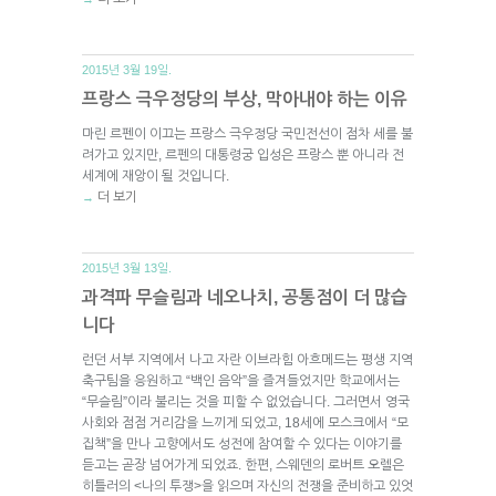
2015년 3월 19일.
프랑스 극우정당의 부상, 막아내야 하는 이유
마린 르펜이 이끄는 프랑스 극우정당 국민전선이 점차 세를 불
려가고 있지만, 르펜의 대통령궁 입성은 프랑스 뿐 아니라 전
세계에 재앙이 될 것입니다.
더 보기
→
2015년 3월 13일.
과격파 무슬림과 네오나치, 공통점이 더 많습
니다
런던 서부 지역에서 나고 자란 이브라힘 아흐메드는 평생 지역
축구팀을 응원하고 “백인 음악”을 즐겨들었지만 학교에서는
“무슬림”이라 불리는 것을 피할 수 없었습니다. 그러면서 영국
사회와 점점 거리감을 느끼게 되었고, 18세에 모스크에서 “모
집책”을 만나 고향에서도 성전에 참여할 수 있다는 이야기를
듣고는 곧장 넘어가게 되었죠. 한편, 스웨덴의 로버트 오렐은
히틀러의 <나의 투쟁>을 읽으며 자신의 전쟁을 준비하고 있엇