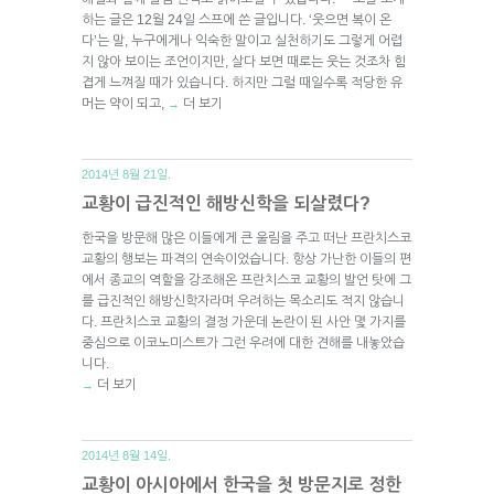
하는 글은 12월 24일 스프에 쓴 글입니다. ‘웃으면 복이 온
다’는 말, 누구에게나 익숙한 말이고 실천하기도 그렇게 어렵
지 않아 보이는 조언이지만, 살다 보면 때로는 웃는 것조차 힘
겹게 느껴질 때가 있습니다. 하지만 그럴 때일수록 적당한 유
머는 약이 되고,
더 보기
→
2014년 8월 21일.
교황이 급진적인 해방신학을 되살렸다?
한국을 방문해 많은 이들에게 큰 울림을 주고 떠난 프란치스코
교황의 행보는 파격의 연속이었습니다. 항상 가난한 이들의 편
에서 종교의 역할을 강조해온 프란치스코 교황의 발언 탓에 그
를 급진적인 해방신학자라며 우려하는 목소리도 적지 않습니
다. 프란치스코 교황의 결정 가운데 논란이 된 사안 몇 가지를
중심으로 이코노미스트가 그런 우려에 대한 견해를 내놓았습
니다.
더 보기
→
2014년 8월 14일.
교황이 아시아에서 한국을 첫 방문지로 정한