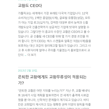
교황도 CEO다
가톨릭교는 세계에서 가장 오래된 다국적 기업입니다. 12억
소비자(신자), 1백만 종업원(사제), 글로벌 유통망(성당), 모두
가 아는 기업 로고(십자가), 강력한 대정부 로비 능력과 신흥
개발도상국 진출전략까지 성공적인 기업에 빗대어 설명할 수
있습니다. 그렇다면 이 종교의 수장인 교황은 CEO라고 볼 수
있습니다. 곧 선출될 새 CEO를 위해 몇 가지 경영 조언을 하
려 합니다. 먼저 CEO는 섹스 스캔들로 얼룩진 직원(사제)들을
보호하는 대신 과감히 정리해고할 필요가 있습니다. 그리고 사
고 후 사후처리에 얼마나 주의를 기울였는지 홍보함으로서 교
단의
더 보기
→
2013년 2월 19일.
은퇴한 교황에게도 교황무류성이 적용되는
가?
“은퇴한 교황은 어떤 지위를 누리는가?” 지난 주, 교황 베네딕
토 16세가 사임 계획을 발표하면서 전 세계가 충격에 사로잡
혔을 뿐 아니라, 신학적인 문제들이 제기되고 있습니다. 바티
칸은 교회법이 제시하고 있는 명확한 권력 이양의 원칙을 따를