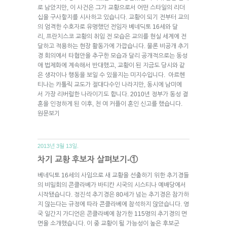
로 남았지만, 이 사건은 그가 교황으로서 어떤 스타일의 리더
십을 구사할지를 시사하고 있습니다. 교황이 되기 전부터 교의
의 엄격한 수호자로 유명했던 전임자 베네딕토 16세와 달
리, 프란치스코 교황의 취임 전 모습은 교의를 현실 세계에 전
달하고 적용하는 현장 활동가에 가깝습니다. 물론 비공개 추기
경 회의에서 타협안을 추구한 모습과 달리 공개적으로는 동성
애 법제화에 계속해서 반대했고, 교황이 된 지금도 당시와 같
은 생각이나 행동을 보일 수 있을지는 미지수입니다. 아르헨
티나는 카톨릭 교도가 절대다수인 나라지만, 동시에 남미에
서 가장 리버럴한 나라이기도 합니다. 2010년 정부가 동성 결
혼을 인정하게 된 이후, 천 여 커플이 혼인 신고를 했습니다.
원문보기
2013년 3월 13일.
차기 교황 후보자 살펴보기-①
베네딕토 16세의 사임으로 새 교황을 선출하기 위한 추기경들
의 비밀회의 콘클라베가 바티칸 시국의 시스티나 예배당에서
시작됐습니다. 정진석 추기경은 80세가 넘는 추기경은 참가하
지 않는다는 규정에 따라 콘클라베에 참석하지 않았습니다. 영
국 일간지 가디언은 콘클라베에 참가한 115명의 추기경의 면
면을 소개했습니다. 이 중 교황이 될 가능성이 높은 후보군