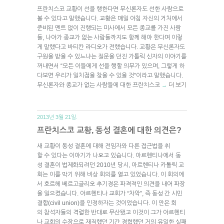
프란치스코 교황이 선을 행한다면 무신론자도 선한 사람으로
볼 수 있다고 말했습니다. 교황은 매일 아침 자신의 거처에서
준비된 멘트 없이 진행되는 미사에서 모든 종교를 가진 사람
들, 나아가 종교가 없는 사람들까지도 함께 해야 한다며 이렇
게 말했다고 바티칸 라디오가 전했습니다. 교황은 무신론자도
구원을 받을 수 있느냐는 질문을 던진 가톨릭 신자의 이야기를
꺼내면서 “모든 이들에게 선을 행할 의무가 있으며, 그렇게 하
다보면 우리가 일치점을 찾을 수 있을 것”이라고 말했습니다.
무신론자와 종교가 없는 사람들에 대한 프란치스코
더 보기
→
2013년 3월 21일.
프란치스코 교황, 동성 결혼에 대한 의견은?
새 교황이 동성 결혼에 대해 전임자와 다른 접근법을 취
할 수 있다는 이야기가 나오고 있습니다. 아르헨티나에서 동
성 결혼이 법제화되려던 2010년 당시, 아르헨티나 카톨릭 교
회는 이를 막기 위해 비상 회의를 열고 있었습니다. 이 회의에
서 호르헤 베르고글리오 추기경은 파격적인 의견을 내어 파장
을 일으켰습니다. 아르헨티나 교회가 “차악”, 즉 동성 간 시민
결합(civil union)을 인정하자는 것이었습니다. 이 안은 회
의 참석자들의 격렬한 반대로 무산됐고 이것이 그가 아르헨티
나 교회의 수장으로 재직했던 기간 경험했던 거의 유일한 실패