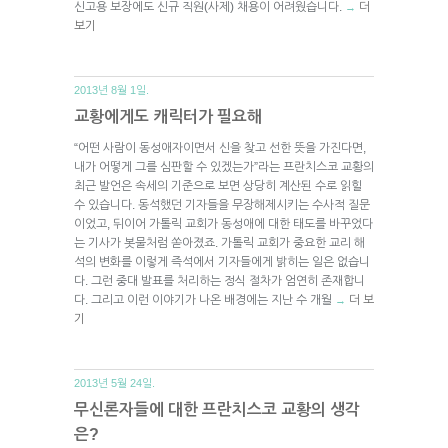
신고용 보장에도 신규 직원(사제) 채용이 어려웠습니다.
더
→
보기
2013년 8월 1일.
교황에게도 캐릭터가 필요해
“어떤 사람이 동성애자이면서 신을 찾고 선한 뜻을 가진다면,
내가 어떻게 그를 심판할 수 있겠는가”라는 프란치스코 교황의
최근 발언은 속세의 기준으로 보면 상당히 계산된 수로 읽힐
수 있습니다. 동석했던 기자들을 무장해제시키는 수사적 질문
이었고, 뒤이어 가톨릭 교회가 동성애에 대한 태도를 바꾸었다
는 기사가 봇물처럼 쏟아졌죠. 가톨릭 교회가 중요한 교리 해
석의 변화를 이렇게 즉석에서 기자들에게 밝히는 일은 없습니
다. 그런 중대 발표를 처리하는 정식 절차가 엄연히 존재합니
다. 그리고 이런 이야기가 나온 배경에는 지난 수 개월
더 보
→
기
2013년 5월 24일.
무신론자들에 대한 프란치스코 교황의 생각
은?