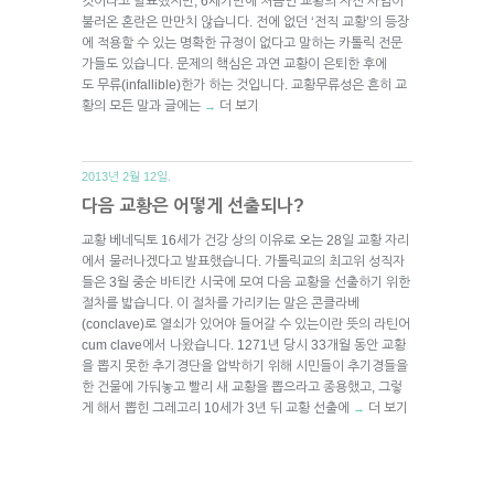
것이라고 발표했지만, 6세기만에 처음인 교황의 자진 사임이
불러온 혼란은 만만치 않습니다. 전에 없던 ‘전직 교황’의 등장
에 적용할 수 있는 명확한 규정이 없다고 말하는 카톨릭 전문
가들도 있습니다. 문제의 핵심은 과연 교황이 은퇴한 후에
도 무류(infallible)한가 하는 것입니다. 교황무류성은 흔히 교
황의 모든 말과 글에는
더 보기
→
2013년 2월 12일.
다음 교황은 어떻게 선출되나?
교황 베네딕토 16세가 건강 상의 이유로 오는 28일 교황 자리
에서 물러나겠다고 발표했습니다. 가톨릭교의 최고위 성직자
들은 3월 중순 바티칸 시국에 모여 다음 교황을 선출하기 위한
절차를 밟습니다. 이 절차를 가리키는 말은 콘클라베
(conclave)로 열쇠가 있어야 들어갈 수 있는이란 뜻의 라틴어
cum clave에서 나왔습니다. 1271년 당시 33개월 동안 교황
을 뽑지 못한 추기경단을 압박하기 위해 시민들이 추기경들을
한 건물에 가둬놓고 빨리 새 교황을 뽑으라고 종용했고, 그렇
게 해서 뽑힌 그레고리 10세가 3년 뒤 교황 선출에
더 보기
→