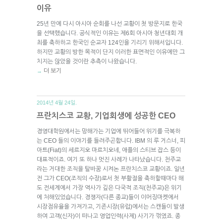
이유
25년 만에 다시 아시아 순회를 나선 교황이 첫 방문지로 한국
을 선택했습니다. 공식적인 이유는 제6회 아시아 청년대회 개
최를 축하하고 한국인 순교자 124인을 기리기 위해서입니다.
하지만 교황의 방한 목적이 단지 이러한 표면적인 이유에만 그
치지는 않았을 것이란 추측이 나왔습니다.
더 보기
→
2014년 4월 24일.
프란치스코 교황, 기업회생에 성공한 CEO
경영대학원에서는 망해가는 기업에 뛰어들어 위기를 극복하
는 CEO 들의 이야기를 들려주곤합니다. IBM 의 루 거스너, 피
아트(Fiat)의 세르지오 마르치오네, 애플의 스티브 잡스 등이
대표적이죠. 여기 또 하나 멋진 사례가 나타났습니다. 천주교
라는 거대한 조직을 탈바꿈 시켜논 프란치스코 교황이죠. 일년
전 그가 CEO(조직의 수장)로서 첫 부활절을 축하할때마다 해
도 전세계에서 가장 역사가 깊은 다국적 조직(천주교)은 위기
에 처해있었습니다. 경쟁자(다른 종교)들이 이머징마켓에서
시장점유율을 가져가고, 기존시장(유럽)에서는 스캔들이 발생
하여 고객(신자)이 떠나고 영업인력(사제) 사기가 꺾였죠. 종