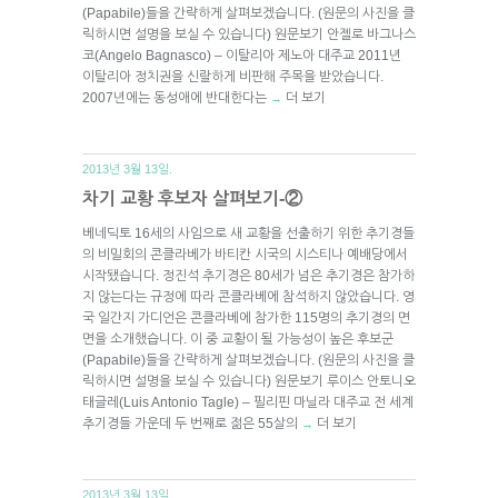
(Papabile)들을 간략하게 살펴보겠습니다. (원문의 사진을 클
릭하시면 설명을 보실 수 있습니다) 원문보기 안젤로 바그나스
코(Angelo Bagnasco) – 이탈리아 제노아 대주교 2011년
이탈리아 정치권을 신랄하게 비판해 주목을 받았습니다.
2007년에는 동성애에 반대한다는
더 보기
→
2013년 3월 13일.
차기 교황 후보자 살펴보기-②
베네딕토 16세의 사임으로 새 교황을 선출하기 위한 추기경들
의 비밀회의 콘클라베가 바티칸 시국의 시스티나 예배당에서
시작됐습니다. 정진석 추기경은 80세가 넘은 추기경은 참가하
지 않는다는 규정에 따라 콘클라베에 참석하지 않았습니다. 영
국 일간지 가디언은 콘클라베에 참가한 115명의 추기경의 면
면을 소개했습니다. 이 중 교황이 될 가능성이 높은 후보군
(Papabile)들을 간략하게 살펴보겠습니다. (원문의 사진을 클
릭하시면 설명을 보실 수 있습니다) 원문보기 루이스 안토니오
태글레(Luis Antonio Tagle) – 필리핀 마닐라 대주교 전 세계
추기경들 가운데 두 번째로 젊은 55살의
더 보기
→
2013년 3월 13일.