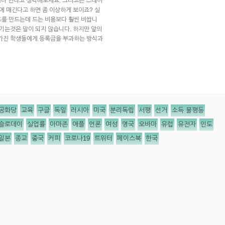
하나 연다고 생각해보세요. 그리고는 스테이
에 매긴다고 하면 좀 이상하게 보이죠? 실
드를 만드는데 드는 비용보다 훨씬 비쌉니
매기는것은 말이 되지 않습니다. 하지만 앞의
 가진 학생들에게 등록금을 부과하는 방식과
공화당
교육
구글
독일
러시아
미국
분리독립
서평
선거
소득 불평등
슬로데이
실업률
아마존
애플
언론
여성
영국
오바마
유럽
유전자
인도
일본
종교
중국
커피
코로나19
트위터
페이스북
한국