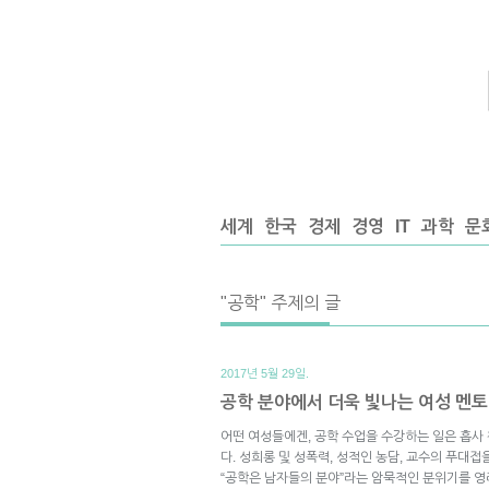
세계
한국
경제
경영
IT
과학
문
"공학" 주제의 글
2017년 5월 29일.
공학 분야에서 더욱 빛나는 여성 멘토
어떤 여성들에겐, 공학 수업을 수강하는 일은 흡사
다. 성희롱 및 성폭력, 성적인 농담, 교수의 푸대
“공학은 남자들의 분야”라는 암묵적인 분위기를 영