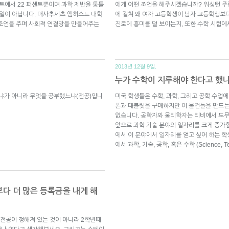
센트에서 22 퍼센트뿐이며 과학 제반을 통틀
에게 어떤 조언을 해주시겠습니까? 워싱턴 주
 일이 아닙니다. 매사추세츠 앰허스트 대학
에 걸쳐 왜 여자 고등학생이 남자 고등학생보
 조언을 주며 사회적 연결망을 만들어주는
진로에 흥미를 덜 보이는지, 또한 수학 시험
2013년 12월 9일.
누가 수학이 지루해야 한다고 했
느냐가 아니라 무엇을 공부했느냐(전공)입니
미국 학생들은 수학, 과학, 그리고 공학 수업
폰과 태블릿을 구매하지만 이 물건들을 만드는
없습니다. 공학자와 물리학자는 티비에서 도무
앞으로 과학 기술 분야의 일자리를 크게 증가
에서 이 분야에서 일자리를 얻고 싶어 하는 학
에서 과학, 기술, 공학, 혹은 수학 (Science, Tec
다 더 많은 등록금을 내게 해
 전공이 정해져 있는 것이 아니라 2학년때