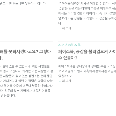
 광고는 안 하느니만 못하다는 겁니다.
은 아이를 낳아본 사람을 이해할 수 없다는 식
금 같은 일을 겪는 타인의 고통을 이해하고 공
에서는 이러한 경험의 아이러니, 즉 내가 겪었
얕보게 되는 상황을 지적합니다. 공감을 위해
다.
더 보기
→
2014년 10월 27일.
이해를 못하시겠다고요? 그렇다
페이스북, 공감을 불러일으켜 사이버 
.
수 있을까?
이들이 있을 수 있습니다. 이런 사람들을
페이스북에는 상대방에게 상처를 주는 포스팅과
화일지 모릅니다. 하지만 이런 사람들이 정
보고 어떻게 느낄지 예측하지 못해서는 아닐까
많은 사람들이 겪고 있는 불편과는 전혀 동떨
있을까요?
다. 가디언지에 실린 이 칼럼은 영국의 상황
더 보기
→
에 대한 이해 수준이 너무나 부족한 우리나라
다. 원문의 일부 지명이나 내용은 이해를
 밝혀둡니다.