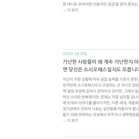
한 마디로 요약하면 이용자의 '공감'을 얻지 못하는
더 보기
→
2015년 1월 29일.
가난한 사람들이 왜 계속 가난한지 
면 당신은 소시오패스일지도 모릅니다
자신이 처한 상황에 따라 공감 능력을 기르지 못한 
한꺼번에 소시오패스라고 규정하는 건 지나친 일반
책 결정 과정에 깊숙이 관여하고 있다면, 그래서 
어진 소리만 반복한다면, 문제는 자못 심각할 겁니
에 빗대어 이야기를 풀어가지만, 다른 세대, 계층
정치권에서 잇따라 나오는 실언들을 떠올리게 합니
돕기 위해 의역하는 과정에서 바꾸거나 생략했음을
더 보기
→