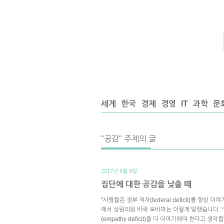
세계
한국
경제
경영
IT
과학
문
"공감" 주제의 글
2017년 6월 9일.
집단에 대한 공감을 낮출 때
“사람들은 정부 적자(federal deficit)를 항상
에서 상원의원 바락 오바마는 이렇게 말했습니다. 
(empathy deficit)을 더 이야기해야 한다고 