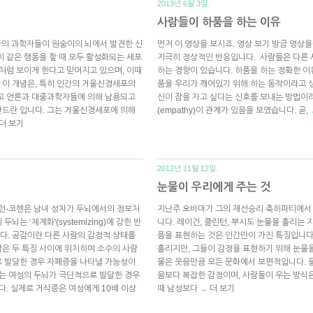
2013년 6월 3일.
사람들이 하품을 하는 이유
탈리아의 과학자들이 원숭이의 뇌에서 발견한 신
먼저 이 영상을 보시죠. 영상 보기 방금 영상
이 같은 행동을 할 때 모두 활성화되는 세포
지극히 정상적인 반응입니다. 사람들은 다른 
동처럼 보이게 한다고 믿어지고 있으며, 이때
하는 경향이 있습니다. 하품을 하는 정확한 이
 이 개념은, 특히 인간의 거울신경세포의
품을 우리가 깨어있기 위해 하는 동작이라고 
하고 언론과 대중과학자들에 의해 남용되고
신이 잠을 자고 싶다는 신호를 보내는 방법이라
찬드란 입니다. 그는 거울신경세포에 의해
(empathy)이 관계가 있음을 보였습니다. 곧,
더 보기
2012년 11월 12일.
눈물이 우리에게 주는 것
런-코헨은 남녀 성차가 두뇌에서의 정보처
지난주 오바마가 그의 재선승리 축하파티에서 
는 ‘체계화'(systemizing)에 강한 반
니다. 레이건, 클린턴, 부시도 눈물을 흘리는 
합합니다. 공감이란 다른 사람의 감정적 상태를
픔을 표현하는 것은 인간만이 가진 특징입니다
은 두 특징 사이에 위치하며 소수의 사람
흘리지만, 그들이 감정을 표현하기 위해 눈물
로 발달한 경우 자폐증을 나타낼 가능성이
물은 웃음만큼 모든 문화에서 보편적입니다. 
서는 여성의 두뇌가 극단적으로 발달한 경우
움보다 복잡한 감정이며, 사람들이 우는 방식
니다. 실제로 거식증은 여성에게 10배 이상
때 남성보다
더 보기
→