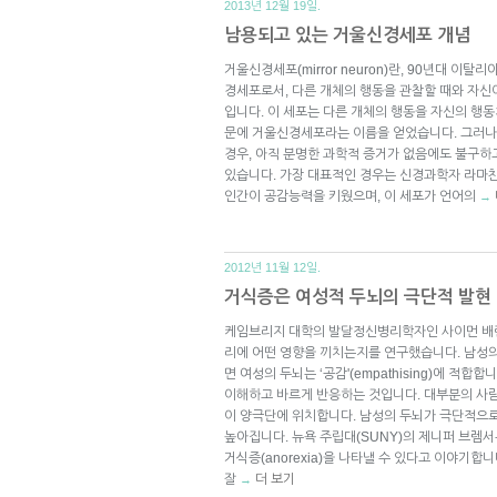
2013년 12월 19일.
남용되고 있는 거울신경세포 개념
거울신경세포(mirror neuron)란, 90년대 이
경세포로서, 다른 개체의 행동을 관찰할 때와 자신
입니다. 이 세포는 다른 개체의 행동을 자신의 행
문에 거울신경세포라는 이름을 얻었습니다. 그러나
경우, 아직 분명한 과학적 증거가 없음에도 불구
있습니다. 가장 대표적인 경우는 신경과학자 라마
인간이 공감능력을 키웠으며, 이 세포가 언어의
→
2012년 11월 12일.
거식증은 여성적 두뇌의 극단적 발현
케임브리지 대학의 발달정신병리학자인 사이먼 배
리에 어떤 영향을 끼치는지를 연구했습니다. 남성의 두뇌
면 여성의 두뇌는 ‘공감'(empathising)에 적
이해하고 바르게 반응하는 것입니다. 대부분의 사람
이 양극단에 위치합니다. 남성의 두뇌가 극단적으
높아집니다. 뉴욕 주립대(SUNY)의 제니퍼 브렘
거식증(anorexia)을 나타낼 수 있다고 이야기합
잘
더 보기
→