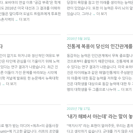
다. 오바마의 연설 이후 “공감 부족”은 학계
당장의 욕망을 참고 먼 미래를 생각하는 능력은 
도 2016년 미국 대선과 그 결과를 이해하
련이 있었습니다. 또한 이 능력은 우리 뇌의 
식인들은 앞다투어 도널드 트럼프에게 투표한
있습니다. 그러나
더 보기
→
 농촌지역의
더 보기
→
2016년 5월 16일.
다
진통제 복용이 당신의 인간관계를
시간이 없기도 하거니와 정신적인 여유도 부
동감하는 능력은 인간관계에서 무척 중요합니다
간은 타인에 관심을 더 기울이기 위해 노력
것으로부터 출발하기 때문인데요. 진통제에 포
 있다는 연구 결과가 나왔습니다. 최근 진
수 있다는 연구 결과가 나왔습니다. 미국 오하이오 주
다른 이들이 가진 문제를 바라보는 시각에
진은 타이레놀과 같은 해열/진통제의 주성분인 아
리학 저널에 발표된 한 논문에서 뉴욕대학
의 아픔에 대한 동감 능력을 저하할 수 있다는
을
더 보기
진은 대학생을 대상으로 동감 능력에 대한 두 
→
명의 대학생을 두 그룹으로 나누어
더 보기
→
2015년 7월 17일.
‘내가 해봐서 아는데’ 라는 말이 
로 평가 받는 미디어 <쿼츠>의 공동사장
“역지사지” 라는 표현이 알려주듯, 우리는 흔히
dium)>에 기고한 글입니다. 러프의 조언을
다고 생각하기 쉽습니다. 군대를 가지 않은 사