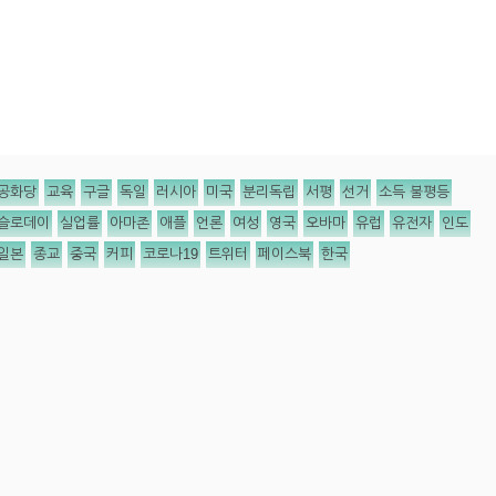
공화당
교육
구글
독일
러시아
미국
분리독립
서평
선거
소득 불평등
슬로데이
실업률
아마존
애플
언론
여성
영국
오바마
유럽
유전자
인도
일본
종교
중국
커피
코로나19
트위터
페이스북
한국