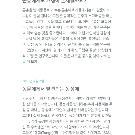
곤충에게도 개성이 존재할까요?
곤충을 반려동물로 기르는 곤충애호가들에게는 이 질문이 바
보같이 들릴 겁니다. 그들은 공격적인 곤충과 부끄러움을 타는
곤충들이 있다는 것을 알고 있습니다. 또 어떤 곤충은 모험심
이 강해 새로운 곳을 돌아다니기 좋아하는 반면, 어떤 곤충은
벽 뒤로 숨는 것을 좋아합니다. 그러나 이런 개인적인 관찰의
수준을 넘어, 과학자들은 곤충의 성격에 어떤 측면들이 있으
며, 같은 종 안에서도 성격은 어떤 차이를 만드는지를 연구하
고 있습니다. 지난해, 일리노이의 한 연구팀은 꿀벌의 “탐험가
적 기질”을 연구했습니다. 이들은 새로운 둥지를 찾아 나서는
더 보기
→
2013년 4월 2일.
동물에게서 발견되는 동성애
지난주 미국의 대법원은 동성결혼 금지법안의 합헌여부에 대
한 심의를 시작했습니다. 동성애를 반대하는 측이 사용하는 주
장 중 하나는 동성애가 자연의 법칙을 위배한다는 것입니다.
그러나 실제 동물의 왕국에서는 동성애가 매우 흔하게 발견됩
니다. 가장 유명한 동성애 이야기는 동화로 쓰여져 널리 알려
진 두 수컷펭귄 “로(Roy)”와 “사일로(Silo)”의 이야기입니다.
그들은 “탱고(Tango)”라는 아기펭귄을 같이 키우기도 했습니