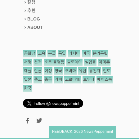
칼럼
추천
BLOG
ABOUT
공화당
교육
구글
독일
러시아
미국
분리독립
서평
선거
소득 불평등
슬로데이
실업률
아마존
애플
언론
여성
영국
오바마
유럽
유전자
인도
일본
종교
중국
커피
코로나19
트위터
페이스북
한국
FEEDBACK
,
2026
NewsPeppermint