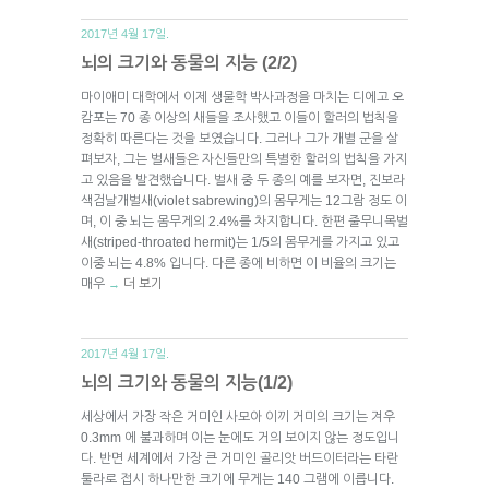
2017년 4월 17일.
뇌의 크기와 동물의 지능 (2/2)
마이애미 대학에서 이제 생물학 박사과정을 마치는 디에고 오
캄포는 70 종 이상의 새들을 조사했고 이들이 할러의 법칙을
정확히 따른다는 것을 보였습니다. 그러나 그가 개별 군을 살
펴보자, 그는 벌새들은 자신들만의 특별한 할러의 법칙을 가지
고 있음을 발견했습니다. 벌새 중 두 종의 예를 보자면, 진보라
색검날개벌새(violet sabrewing)의 몸무게는 12그람 정도 이
며, 이 중 뇌는 몸무게의 2.4%를 차지합니다. 한편 줄무니목벌
새(striped-throated hermit)는 1/5의 몸무게를 가지고 있고
이중 뇌는 4.8% 입니다. 다른 종에 비하면 이 비율의 크기는
매우
더 보기
→
2017년 4월 17일.
뇌의 크기와 동물의 지능(1/2)
세상에서 가장 작은 거미인 사모아 이끼 거미의 크기는 겨우
0.3mm 에 불과하며 이는 눈에도 거의 보이지 않는 정도입니
다. 반면 세계에서 가장 큰 거미인 골리앗 버드이터라는 타란
툴라로 접시 하나만한 크기에 무게는 140 그램에 이릅니다.