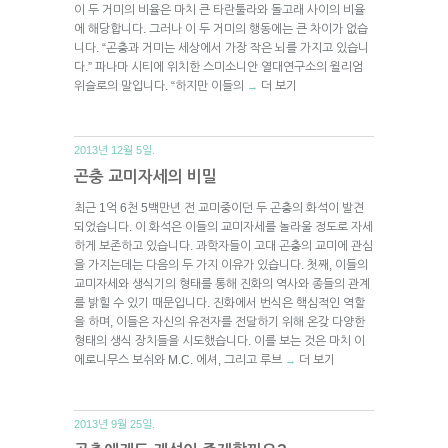
이 두 거미의 비율은 마치 큰 타란툴라와 돌고래 사이의 비율
에 해당합니다. 그러나 이 두 거미의 행동에는 큰 차이가 없습
니다. “곤충과 거미는 세상에서 가장 작은 뇌를 가지고 있습니
다.” 파나마 시티에 위치한 스미소니안 열대연구소의 윌리엄
위슬로의 말입니다. “하지만 이들의
더 보기
→
2013년 12월 5일.
곤충 교미자세의 비밀
최근 1억 6천 5백만년 전 교미중이던 두 곤충의 화석이 발견
되었습니다. 이 화석은 이들의 교미자세를 놀라울 정도로 자세
하게 보존하고 있습니다. 과학자들이 고대 곤충의 교미에 관심
을 가지는데는 다음의 두 가지 이유가 있습니다. 첫째, 이들의
교미자세와 생식기의 형태를 통해 진화의 역사와 종들의 관계
를 밝힐 수 있기 때문입니다. 진화에서 번식은 핵심적인 역할
을 하며, 이들은 자신의 유전자를 전달하기 위해 온갖 다양한
형태의 생식 장치들을 시도했습니다. 이를 보는 것은 마치 이
에로니무스 보쉬와 M.C. 에셔, 그리고 루브
더 보기
→
2013년 9월 25일.