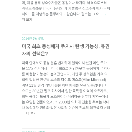
며, 이를 통해 성소수자들은 동정이나 타자화, 배척으로부터
자유로워졌습니다. 각 동네의 게이 클럽은 성소수자 행사나 퍼
레이드를 지탱하는 풀뿌리와도 같습니다. 펄스는 그 어느
→
더 보기
2014년 7월 9일.
미국 최초 동성애자 주지사 탄생 가능성, 유권
자의 선택은?
미국 안에서도 동성 결혼 법제화에 일찍이 나섰던 메인 주가
올 11월 선거에서는 미국 최초로 커밍아웃한 동성애자 주지사
를 배출할 가능성이 높아졌습니다. 메인 주 상하원을 거쳐 의
회에 입성한 민주당 소속의 마이크 미쇼드(Mike Michaud)는
지난 11월 전격 커밍아웃을 하며 화제를 모은 인물입니다. 미
쇼드는 30년간 펄프 회사에서 일한 독특한 이력의 소유자로,
의원 중에는 드물게 노조원이라 커밍아웃 전부터 지역구에서
는 유명한 인물이었죠. 또 2003년 의회에 진출한 후로는 낙태
나 동성애자 권리와 같은 사회적 이슈에 진보적 의견을 대변해
더 보기
→