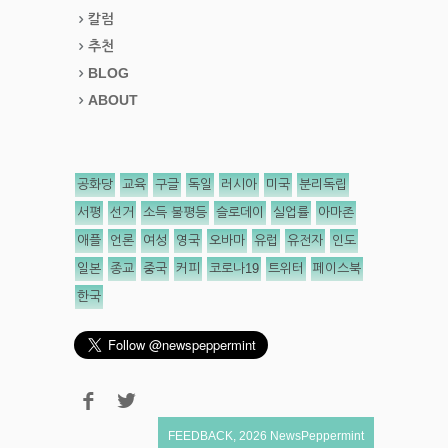
칼럼
추천
BLOG
ABOUT
공화당
교육
구글
독일
러시아
미국
분리독립
서평
선거
소득 불평등
슬로데이
실업률
아마존
애플
언론
여성
영국
오바마
유럽
유전자
인도
일본
종교
중국
커피
코로나19
트위터
페이스북
한국
FEEDBACK
,
2026
NewsPeppermint