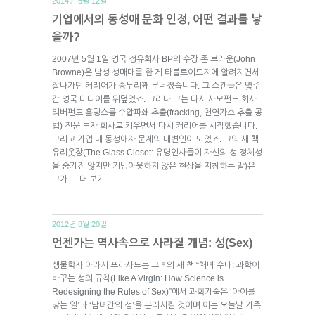
2014년 6월 12일.
기업에서의 동성애 문화 인정, 어떤 결과를 낳
을까?
2007년 5월 1일 영국 정유회사 BP의 수장 존 브라운(John
Browne)은 남성 성매매를 한 게 타블로이드지에 알려지면서
잘나가던 커리어가 송두리째 무너졌습니다. 그 스캔들은 몇주
간 영국 미디어를 뒤덮었죠. 그러나 그는 다시 사모펀드 회사
리버펀드 홀딩스를 수압파쇄 추출(fracking, 천연가스 추출 공
법) 전문 투자 회사로 키우면서 다시 커리어를 시작했습니다.
그리고 기업 내 동성애자 문제의 대변인이 되었죠. 그의 새 책
유리옷장(The Glass Closet: 유명인사들이 자신의 성 정체성
을 숨기진 않지만 커밍아웃하지 않은 현상을 지칭하는 말)은
그가
더 보기
→
2012년 8월 20일.
언젠가는 역사속으로 사라질 개념: 성(Sex)
생물학자 아라시 프라사드는 그녀의 새 책 “처녀 수태: 과학이
바꾸는 성의 규칙(Like A Virgin: How Science is
Redesigning the Rules of Sex)”에서 과학기술은 ‘아이를
낳는 일’과 ‘남녀간의 성’을 분리시킬 것이며 이는 오늘날 가족