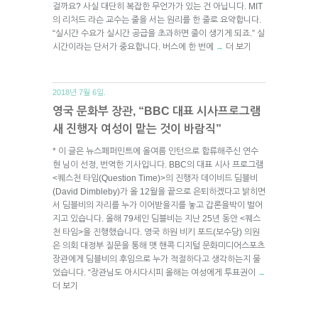
걸까요? 사실 대단히 복잡한 무언가가 있는 건 아닙니다. MIT
의 리처드 라슨 교수는 줄을 서는 원리를 한 줄로 요약합니다.
“실시간 수요가 실시간 공급을 초과하면 줄이 생기게 되죠.” 실
시간이라는 단서가 중요합니다. 버스에 한 번에
더 보기
→
2018년 7월 6일.
영국 문화부 장관, “BBC 대표 시사프로그램
새 진행자 여성이 맡는 것이 바람직”
* 이 글은 뉴스페퍼민트에 올여름 인턴으로 합류해주신 연수
현 님이 선정, 번역한 기사입니다. BBC의 대표 시사 프로그램
<퀘스천 타임(Question Time)>의 진행자 데이비드 딤블비
(David Dimbleby)가 올 12월을 끝으로 은퇴하겠다고 밝히면
서 딤블비의 자리를 누가 이어받을지를 놓고 갑론을박이 벌어
지고 있습니다. 올해 79세인 딤블비는 지난 25년 동안 <퀘스
천 타임>을 진행했습니다. 영국 하원 비키 포드(보수당) 의원
은 의회 대정부 질문을 통해 맷 핸콕 디지털 문화미디어스포츠
장관에게 딤블비의 후임으로 누가 적절하다고 생각하는지 물
었습니다. “장관님도 아시다시피 올해는 여성에게 투표권이
→
더 보기