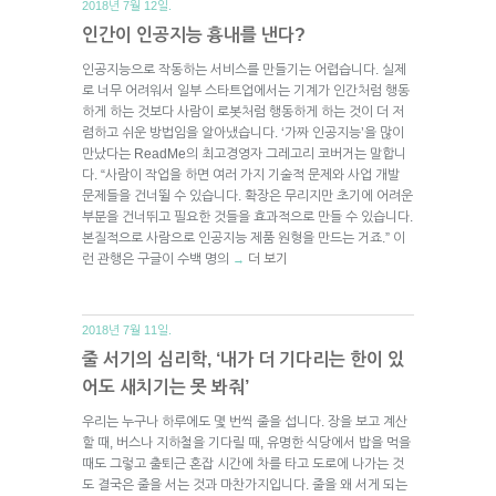
2018년 7월 12일.
인간이 인공지능 흉내를 낸다?
인공지능으로 작동하는 서비스를 만들기는 어렵습니다. 실제
로 너무 어려워서 일부 스타트업에서는 기계가 인간처럼 행동
하게 하는 것보다 사람이 로봇처럼 행동하게 하는 것이 더 저
렴하고 쉬운 방법임을 알아냈습니다. ‘가짜 인공지능’을 많이
만났다는 ReadMe의 최고경영자 그레고리 코버거는 말합니
다. “사람이 작업을 하면 여러 가지 기술적 문제와 사업 개발
문제들을 건너뛸 수 있습니다. 확장은 무리지만 초기에 어려운
부분을 건너뛰고 필요한 것들을 효과적으로 만들 수 있습니다.
본질적으로 사람으로 인공지능 제품 원형을 만드는 거죠.” 이
런 관행은 구글이 수백 명의
더 보기
→
2018년 7월 11일.
줄 서기의 심리학, ‘내가 더 기다리는 한이 있
어도 새치기는 못 봐줘’
우리는 누구나 하루에도 몇 번씩 줄을 섭니다. 장을 보고 계산
할 때, 버스나 지하철을 기다릴 때, 유명한 식당에서 밥을 먹을
때도 그렇고 출퇴근 혼잡 시간에 차를 타고 도로에 나가는 것
도 결국은 줄을 서는 것과 마찬가지입니다. 줄을 왜 서게 되는