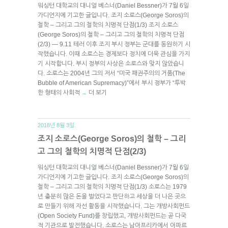
워싱턴 대학교의 대니얼 베스너(Daniel Bessner)가 7월 6일
가디언지에 기고한 글입니다. 조지 소로스(George Soros)의
철학 – 그리고 그의 철학의 치명적 단점(1/3) 조지 소로스
(George Soros)의 철학 – 그리고 그의 철학의 치명적 단점
(2/3) — 9.11 테러 이후 조지 부시 정부는 군대를 동원하기 시
작했습니다. 이때 소로스는 경제보다 정치에 더욱 관심을 가지
기 시작합니다. 부시 정부의 사상은 소로스와 맞지 않았습니
다. 소로스는 2004년 그의 저서 “미국 패권주의의 거품(The
Bubble of American Supremacy)”에서 부시 정부가 “투박
한 형태의 사회적
더 보기
→
2018년 8월 3일.
조지 소로스(George Soros)의 철학 – 그리
고 그의 철학의 치명적 단점(2/3)
워싱턴 대학교의 대니얼 베스너(Daniel Bessner)가 7월 6일
가디언지에 기고한 글입니다. 조지 소로스(George Soros)의
철학 – 그리고 그의 철학의 치명적 단점(1/3) 소로스는 1979
년 충분히 많은 돈을 벌었다고 판단하고 세상을 더 나은 곳으
로 만들기 위해 자선 활동을 시작했습니다. 그는 개방사회펀드
(Open Society Fund)를 창립했고, 개방사회펀드는 곧 다국
적 기관으로 발전했습니다. 소로스는 남아프리카에서 아파르