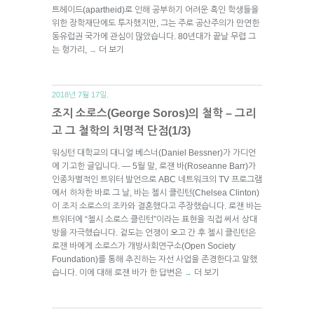
트헤이드(apartheid)로 인해 공부하기 어려운 흑인 학생들을
위한 장학재단에도 투자했지만, 그는 주로 공산주의가 만연한
동유럽권 국가에 관심이 많았습니다. 80년대가 끝날 무렵 그
는 헝가리,
더 보기
→
2018년 7월 17일.
조지 소로스(George Soros)의 철학 – 그리
고 그 철학의 치명적 단점(1/3)
워싱턴 대학교의 대니얼 베스너(Daniel Bessner)가 가디언
에 기고한 글입니다. — 5월 말, 로잰 바(Roseanne Barr)가
인종차별적인 트위터 발언으로 ABC 네트워크의 TV 프로그램
에서 하차한 바로 그 날, 바는 첼시 클린턴(Chelsea Clinton)
이 조지 소로스의 조카와 결혼했다고 주장했습니다. 로잰 바는
트위터에 “첼시 소로스 클린턴”이라는 표현을 직접 써서 상대
방을 자극했습니다. 겉도는 언쟁이 오고 간 후 첼시 클린턴은
로잰 바에게 소로스가 개방사회연구소(Open Society
Foundation)를 통해 추진하는 자선 사업을 존경한다고 말했
습니다. 이에 대해 로잰 바가 한 답변은
더 보기
→