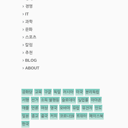
경영
IT
과학
문화
스포츠
칼럼
추천
BLOG
ABOUT
공화당
교육
구글
독일
러시아
미국
분리독립
서평
선거
소득 불평등
슬로데이
실업률
아마존
애플
언론
여성
영국
오바마
유럽
유전자
인도
일본
종교
중국
커피
코로나19
트위터
페이스북
한국