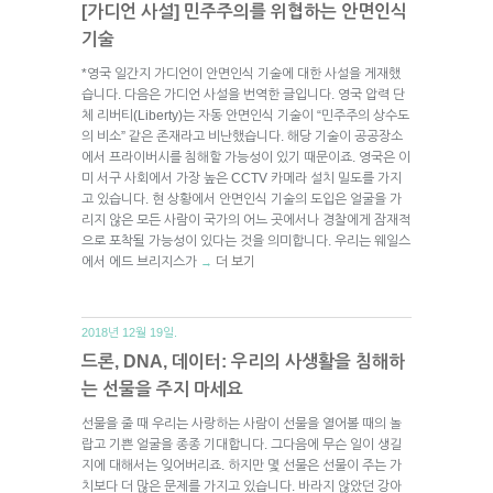
[가디언 사설] 민주주의를 위협하는 안면인식
기술
*영국 일간지 가디언이 안면인식 기술에 대한 사설을 게재했
습니다. 다음은 가디언 사설을 번역한 글입니다. 영국 압력 단
체 리버티(Liberty)는 자동 안면인식 기술이 “민주주의 상수도
의 비소” 같은 존재라고 비난했습니다. 해당 기술이 공공장소
에서 프라이버시를 침해할 가능성이 있기 때문이죠. 영국은 이
미 서구 사회에서 가장 높은 CCTV 카메라 설치 밀도를 가지
고 있습니다. 현 상황에서 안면인식 기술의 도입은 얼굴을 가
리지 않은 모든 사람이 국가의 어느 곳에서나 경찰에게 잠재적
으로 포착될 가능성이 있다는 것을 의미합니다. 우리는 웨일스
에서 에드 브리지스가
더 보기
→
2018년 12월 19일.
드론, DNA, 데이터: 우리의 사생활을 침해하
는 선물을 주지 마세요
선물을 줄 때 우리는 사랑하는 사람이 선물을 열어볼 때의 놀
랍고 기쁜 얼굴을 종종 기대합니다. 그다음에 무슨 일이 생길
지에 대해서는 잊어버리죠. 하지만 몇 선물은 선물이 주는 가
치보다 더 많은 문제를 가지고 있습니다. 바라지 않았던 강아