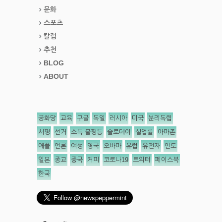
문화
스포츠
칼럼
추천
BLOG
ABOUT
공화당
교육
구글
독일
러시아
미국
분리독립
서평
선거
소득 불평등
슬로데이
실업률
아마존
애플
언론
여성
영국
오바마
유럽
유전자
인도
일본
종교
중국
커피
코로나19
트위터
페이스북
한국