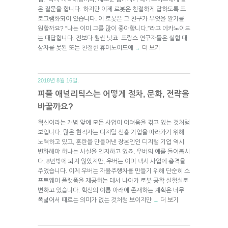
은 질문을 합니다. 하지만 이제 로봇은 친절하게 답하도록 프
로그램화되어 있습니다. 이 로봇은 그 친구가 무엇을 알기를
원할까요? “나는 이미 그를 많이 좋아합니다.”라고 메카노이드
는 대답합니다. 전보다 훨씬 낫죠. 프랑스 연구자들은 실험 대
상자를 못된 또는 친절한 휴머노이드에
더 보기
→
2018년 8월 16일.
피플 애널리틱스는 어떻게 절차, 문화, 전략을
바꿀까요?
혁신이라는 개념 앞에 모든 사업이 어려움을 겪고 있는 것처럼
보입니다. 많은 현직자는 디지털 신흥 기업을 따라가기 위해
노력하고 있고, 혼란을 만들어낸 장본인인 디지털 기업 역시
변화해야 하나는 사실을 인지하고 있죠. 우버의 예를 들어봅시
다. 8년밖에 되지 않았지만, 우버는 이미 택시 사업에 충격을
주었습니다. 이제 우버는 자율주행차를 만들기 위해 단순히 소
프트웨어 플랫폼을 제공하는 데서 나아가 로봇 공학 실험실로
변하고 있습니다. 혁신의 이름 아래에 존재하는 계획은 너무
폭넓어서 때로는 의미가 없는 것처럼 보이지만
더 보기
→