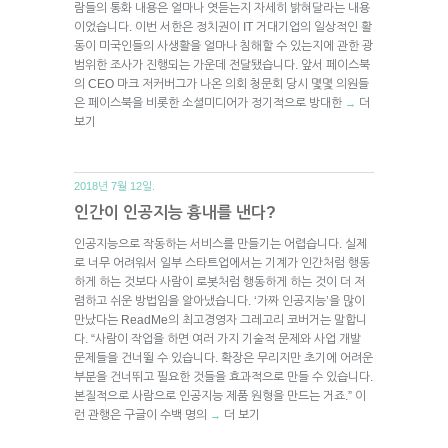
람들의 통화 내용은 얼마나 엿듣는지 자세히 밝혀달라는 내용
이었습니다. 이번 서한은 정치권이 IT 거대기업의 일상적인 활
동이 미국인들의 사생활을 얼마나 침해할 수 있는지에 관한 광
범위한 조사가 진행되는 가운데 전달됐습니다. 앞서 페이스북
의 CEO 마크 저커버그가 나온 의회 청문회 당시 몇몇 의원들
은 페이스북을 비롯한 소셜미디어가 정기적으로 방대한
더
→
보기
2018년 7월 12일.
인간이 인공지능 흉내를 낸다?
인공지능으로 작동하는 서비스를 만들기는 어렵습니다. 실제
로 너무 어려워서 일부 스타트업에서는 기계가 인간처럼 행동
하게 하는 것보다 사람이 로봇처럼 행동하게 하는 것이 더 저
렴하고 쉬운 방법임을 알아냈습니다. ‘가짜 인공지능’을 많이
만났다는 ReadMe의 최고경영자 그레고리 코버거는 말합니
다. “사람이 작업을 하면 여러 가지 기술적 문제와 사업 개발
문제들을 건너뛸 수 있습니다. 확장은 무리지만 초기에 어려운
부분을 건너뛰고 필요한 것들을 효과적으로 만들 수 있습니다.
본질적으로 사람으로 인공지능 제품 원형을 만드는 거죠.” 이
런 관행은 구글이 수백 명의
더 보기
→