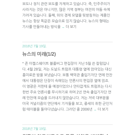
보도나 정치 관련 보도를 자제하고 있습니다. 즉, 민주주의가
사라지는 것은 아니지만, 많은 지역 정부는 여전히 어둠 속에
가려져 있습니다. 둘째, 위의 경제 모델을 뒷받침하는 제품인
뉴스는 항상 똑같은 모습으로 있지 않습니다. 뉴스의 형태는
기사를 만들어내는 방식을
더 보기
→
2018년 7월 19일.
뉴스의 미래(1/2)
* 존 미켈스웨이트 블룸버그 편집장이 지난 5월 쓴 칼럼입니
다. 4월 28일, 저는 도널드 트럼프 대통령 옆에 앉아있는 대신
흥미로운 밤을 보냈습니다. 보통 백악관 출입기자단 연례 만찬
에서 대통령은 단장이 속해있는 언론사의 편집장 옆에 앉죠.
이 영광은 저한테 올 예정이었으나 안타깝게도 트럼프는 다시
한번 주요 언론사를 무시하기로 하며 2년 연속 출입기자단 연
례 만찬에 모습을 드러내지 않았습니다. 저는 저녁 대부분을
미국 저널리즘의 연단에서 기자들을 보고, 중세의 취한 군인처
럼 테이블을 돌아다녔습니다. 그러던 중 2006년
더 보기
→
2018년 7월 19일.