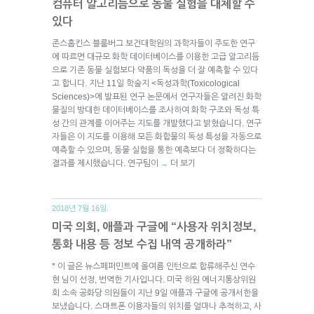
컴퓨터 알고리듬으로 동물 실험을 대체할 수
있다
존스홉킨스 블룸버그 보건대학원의 과학자들이 주도한 연구
에 따르면 대규모 화학 데이터베이스를 이용한 고급 알고리듬
으로 기존 동물 실험보다 약품의 독성을 더 잘 예측할 수 있다
고 합니다. 지난 11일 학술지 <독성과학(Toxicological
Sciences)>에 발표된 연구 논문에서 연구자들은 알려진 화학
물질의 방대한 데이터베이스를 조사하여 화학 구조와 독성 특
성 간의 관계를 이어주는 지도를 개발했다고 밝혔습니다. 연구
자들은 이 지도를 이용해 모든 화합물의 독성 특성을 자동으로
예측할 수 있으며, 동물 실험을 통한 예측보다 더 정확하다는
결과를 제시했습니다. 연구팀이
더 보기
→
2018년 7월 16일.
미국 의회, 애플과 구글에 “사용자 위치정보,
통화 내용 등 정보 수집 내역 공개하라”
* 이 글은 뉴스페퍼민트에 올여름 인턴으로 합류해주신 연수
현 님이 선정, 번역한 기사입니다. 미국 하원 에너지통상위원
회 소속 공화당 의원들이 지난 9일 애플과 구글에 공개서한을
보냈습니다. 스마트폰 이용자들의 위치를 얼마나 추적하고, 사