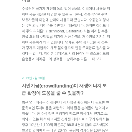
수용권은 국가가 개인의 동의 없이 공공의 이익이나 사용을 위
하여 사유 재산을 매입할 수 있는 권리로서, 전통적으로 주택
보유자들의 이권에 반하여 사용되어 왔습니다. 수용권의 행사
는 주민의 강제이주를 수반하기 때문입니다. 하지만 캘리포니
아 주의 리치몬드(Richmond, California) 시는 이러한 수용
권을 오히려 주택압류 위기에 처한 가정의 거주권을 지키기 위
하여 사용하려 하고 있습니다. 연체된 주택 융자금을 시 정부
가 강제로 매입하여 채무 불이행으로 인한 주택압류 절차를 막
겠다는 겁니다. 이러한 리치몬드 시의 움직임은 월스트리트의
은행들과 리치몬드의 정책을 모방하려는 다른
더 보기
→
2013년 7월 30일.
시민기금(crowdfunding)이 재생에너지 보
급 확장에 도움을 줄 수 있을까?
최근 영국에서는 신재생에너지 사업을 확장하는 데 필요한 천
문학적인 투자비용을 마련하기 위해 많은 논의들이 벌어지고
있습니다. 한 수석 정책 책임자에 따르면 영국에서 전기로 소
비되고 있는 화석 에너지를 신재생 에너지로 바꾸기 위해서는
향후 10년간 1,100억 파운드(188조 4천억 원)의 투자비용이
필요할 것이며 이는 매년 20개의 올림픽 경기장을 10년 동안