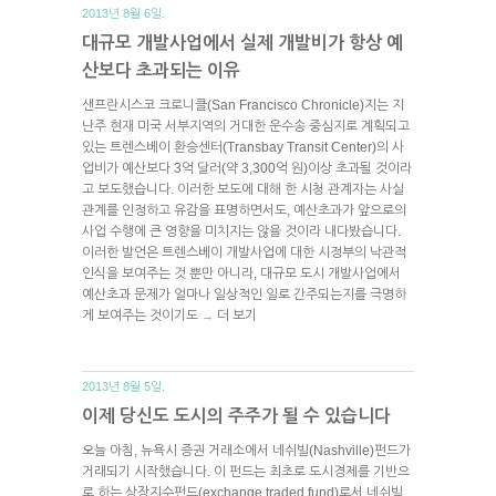
2013년 8월 6일.
대규모 개발사업에서 실제 개발비가 항상 예
산보다 초과되는 이유
샌프란시스코 크로니클(San Francisco Chronicle)지는 지
난주 현재 미국 서부지역의 거대한 운수송 중심지로 계획되고
있는 트렌스베이 환승센터(Transbay Transit Center)의 사
업비가 예산보다 3억 달러(약 3,300억 원)이상 초과될 것이라
고 보도했습니다. 이러한 보도에 대해 한 시청 관계자는 사실
관계를 인정하고 유감을 표명하면서도, 예산초과가 앞으로의
사업 수행에 큰 영향을 미치지는 않을 것이라 내다봤습니다.
이러한 발언은 트렌스베이 개발사업에 대한 시정부의 낙관적
인식을 보여주는 것 뿐만 아니라, 대규모 도시 개발사업에서
예산초과 문제가 얼마나 일상적인 일로 간주되는지를 극명하
게 보여주는 것이기도
더 보기
→
2013년 8월 5일.
이제 당신도 도시의 주주가 될 수 있습니다
오늘 아침, 뉴욕시 증권 거래소에서 네쉬빌(Nashville)펀드가
거래되기 시작했습니다. 이 펀드는 최초로 도시경제를 기반으
로 하는 상장지수펀드(exchange traded fund)로서 네쉬빌