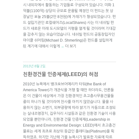
시 내외각에서 활동하는 기업들로 구성되어 있습니다. 미화 1
억불(1100억) 상당의 규모로 운용될 예정인 이 펀드는 첫 상
장날인 오늘 25불(2만 8천원)에 거래가가 형성되었습니다. 펀
드 설립기관인 로컬쉐어즈(LocalShares) 사는 이 네쉬빌 펀
드가 새로운 미래 도시모델의 지평을 열게 될 것이라며 기대감
을 감추지 않는 모습이었습니다. 네쉬빌 펀드의 공동창립자인
마이클 쉬머링(Michael D. Shmerling)은 펀드를 설립하게
된 계기에 대해서 이렇게
더 보기
→
2013년 8월 2일.
친환경건물 인증체제(LEED)의 허점
2010년 뉴욕에서 뱅크오브어메리카 타워(the Bank of
America Tower)가 개관식을 거행 할 때만 하더라도, 언론들
은 이 건물이 세상에서 가장 친환경적인 초고층사무용건물들
중의 하나가 될 것이라며 찬사를 아끼지 않았습니다. 물을 사
용하지 않는 소변기, 외부광량에 따라 밝기가 자동으로 조정되
는 실내조명장치, 집우처리 시설등과 같은 친환경 기술이 사용
되었을 뿐만아니라, 친환경 건물 인증체제(Leadership in
Energy and Environmental Design: LEED)에서 초고층건
물로는 세계 최초로 최상위 등급인 플래티눔(Platinum)을 획
득하였죠. 하지만 지난해 가을 뉴욕시가 발표한 자료에 따르