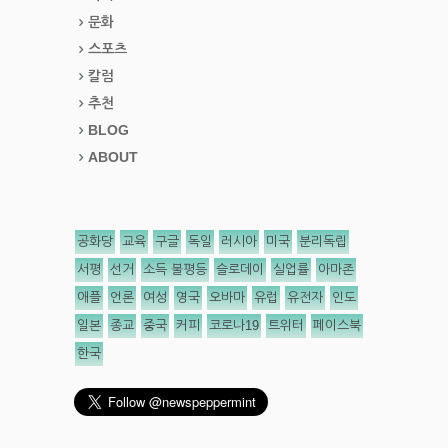
문화
스포츠
칼럼
추천
BLOG
ABOUT
공화당
교육
구글
독일
러시아
미국
분리독립
서평
선거
소득 불평등
슬로데이
실업률
아마존
애플
언론
여성
영국
오바마
유럽
유전자
인도
일본
종교
중국
커피
코로나19
트위터
페이스북
한국