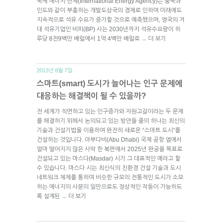
국제 에너지 단체(International Energy Agency)는 중국과
인도와 같이 부흥하는 개발도상국의 경제로 인하여 미래에도
지속적으로 석유 수요가 증가할 것으로 예측했으며, 영국의 거
대 석유기업인 비피(BP) 사는 2030년까지 석유수요량이 하
루당 8천9백만 베럴에서 1억 4백만 베럴로
더 보기
→
2013년 8월 7일.
스마트(smart) 도시가 늘어나는 인구 문제에
대응하는 해결책이 될 수 있을까?
전 세계가 직면하고 있는 인구증가와 자원고갈이라는 두 문제
를 해결하기 위해서 논의되고 있는 방안들 중의 하나는 최신의
기술과 건설기법을 이용하여 완전히 새로운 “스마트 도시”를
건설하는 것입니다. 아부다비(Abu Dhabi) 국제 공항 옆에서
얼마 떨어지지 않은 사막 한 복판에서 2025년 완공을 목표로
건설되고 있는 마스다(Masdar) 시가 그 대표적인 예라고 할
수 있습니다. 마스다 시는 최신식의 친환경 건설 기술과 도시
네트워크 체제를 통하여 비슷한 규모의 전통적인 도시가 소모
하는 에너지의 사분의 일만으로도 정상적인 작동이 가능하도
록 설계된
더 보기
→