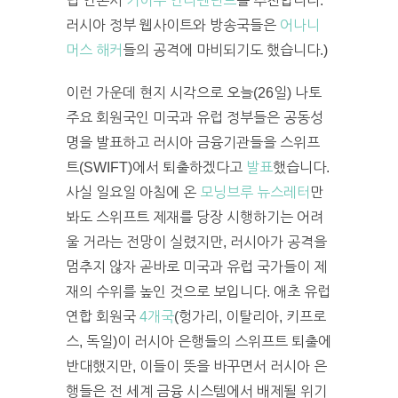
립 언론사
키이우 인디펜던트
를 추천합니다.
러시아 정부 웹사이트와 방송국들은
어나니
머스 해커
들의 공격에 마비되기도 했습니다.)
이런 가운데 현지 시각으로 오늘(26일) 나토
주요 회원국인 미국과 유럽 정부들은 공동성
명을 발표하고 러시아 금융기관들을 스위프
트(SWIFT)에서 퇴출하겠다고
발표
했습니다.
사실 일요일 아침에 온
모닝브루 뉴스레터
만
봐도 스위프트 제재를 당장 시행하기는 어려
울 거라는 전망이 실렸지만, 러시아가 공격을
멈추지 않자 곧바로 미국과 유럽 국가들이 제
재의 수위를 높인 것으로 보입니다. 애초 유럽
연합 회원국
4개국
(헝가리, 이탈리아, 키프로
스, 독일)이 러시아 은행들의 스위프트 퇴출에
반대했지만, 이들이 뜻을 바꾸면서 러시아 은
행들은 전 세계 금융 시스템에서 배제될 위기