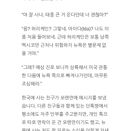
“야 잘 사냐, 태풍 큰 거 온다던데 너 괜찮아?”
“응? 허리케인? 그렇네. 아이다(Ida)? 나도 이
름 처음 들어보네. 근데 허리케인은 보통 남쪽
멕시코만 근처나 위험하지 뉴욕은 별문제 없
을 거야.”
“그래? 예상 진로 보니까 상륙해서 미국 관통
한 다음에 뉴욕 쪽으로 빠져나가던데, 아무튼
조심해라.”
한국에 사는 친구가 오랜만에 메시지를 보냈
습니다. 다른 친구들과 함께 있는 단톡방에서
평소에도 자주 안부를 주고받지만, 개인 톡으
로 따로 연락이 온 건 오랜만이기도 했고, 뉴
욕에 사는 저도 잘 모르는 소식을 이렇게 자세