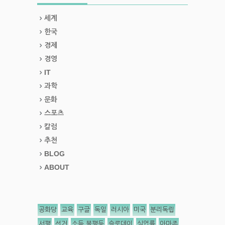
세계
한국
경제
경영
IT
과학
문화
스포츠
칼럼
추천
BLOG
ABOUT
공화당
교육
구글
독일
러시아
미국
분리독립
서평
선거
소득 불평등
슬로데이
실업률
아마존