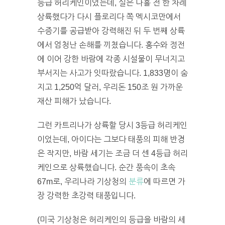
등급 허리케인이었는데, 실은 나흘 전 한 차례
상륙했다가 다시 플로리다 쪽 멕시코만에서
수증기를 공급받아 강력해진 뒤 두 번째 상륙
에서 엄청난 손해를 끼쳤습니다. 홍수와 정전
에 이어 강한 바람에 각종 시설물이 무너지고
부서지는 사고가 잇따랐습니다. 1,833명이 숨
지고 1,250억 달러, 우리돈 150조 원 가까운
재산 피해가 났습니다.
그런 카트리나가 상륙할 당시 3등급 허리케인
이었는데, 아이다는 그보다 태풍의 피해 반경
은 작지만, 바람 세기는 조금 더 센 4등급 허리
케인으로 상륙했습니다. 순간 풍속이 초속
67m로, 우리나라 기상청의
분류
에 따르면 가
장 강력한 초강력 태풍입니다.
(미국 기상청은 허리케인의 등급을 바람의 세