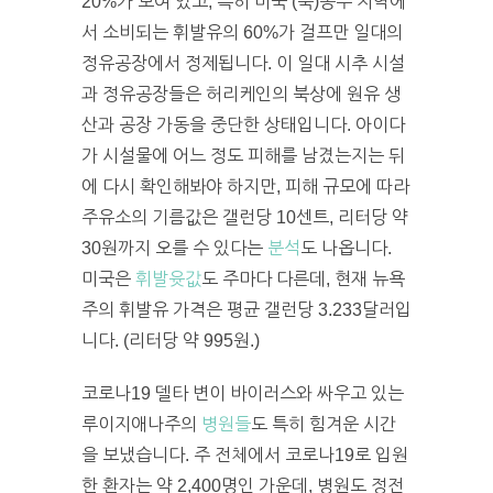
20%가 모여 있고, 특히 미국 (북)동부 지역에
서 소비되는 휘발유의 60%가 걸프만 일대의
정유공장에서 정제됩니다. 이 일대 시추 시설
과 정유공장들은 허리케인의 북상에 원유 생
산과 공장 가동을 중단한 상태입니다. 아이다
가 시설물에 어느 정도 피해를 남겼는지는 뒤
에 다시 확인해봐야 하지만, 피해 규모에 따라
주유소의 기름값은 갤런당 10센트, 리터당 약
30원까지 오를 수 있다는
분석
도 나옵니다.
미국은
휘발윳값
도 주마다 다른데, 현재 뉴욕
주의 휘발유 가격은 평균 갤런당 3.233달러입
니다. (리터당 약 995원.)
코로나19 델타 변이 바이러스와 싸우고 있는
루이지애나주의
병원들
도 특히 힘겨운 시간
을 보냈습니다. 주 전체에서 코로나19로 입원
한 환자는 약 2,400명인 가운데, 병원도 정전