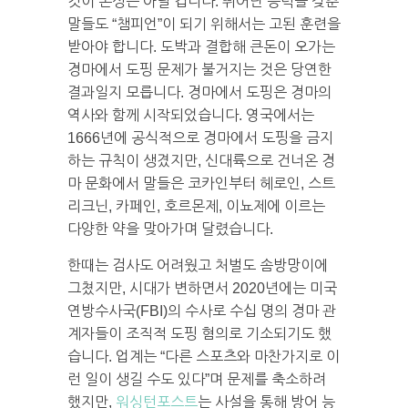
것이 본성은 아닐 겁니다. 뛰어난 능력을 갖춘
말들도 “챔피언”이 되기 위해서는 고된 훈련을
받아야 합니다. 도박과 결합해 큰돈이 오가는
경마에서 도핑 문제가 불거지는 것은 당연한
결과일지 모릅니다. 경마에서 도핑은 경마의
역사와 함께 시작되었습니다. 영국에서는
1666년에 공식적으로 경마에서 도핑을 금지
하는 규칙이 생겼지만, 신대륙으로 건너온 경
마 문화에서 말들은 코카인부터 헤로인, 스트
리크닌, 카페인, 호르몬제, 이뇨제에 이르는
다양한 약을 맞아가며 달렸습니다.
한때는 검사도 어려웠고 처벌도 솜방망이에
그쳤지만, 시대가 변하면서 2020년에는 미국
연방수사국(FBI)의 수사로 수십 명의 경마 관
계자들이 조직적 도핑 혐의로 기소되기도 했
습니다. 업계는 “다른 스포츠와 마찬가지로 이
런 일이 생길 수도 있다”며 문제를 축소하려
했지만,
워싱턴포스트
는 사설을 통해 방어 능