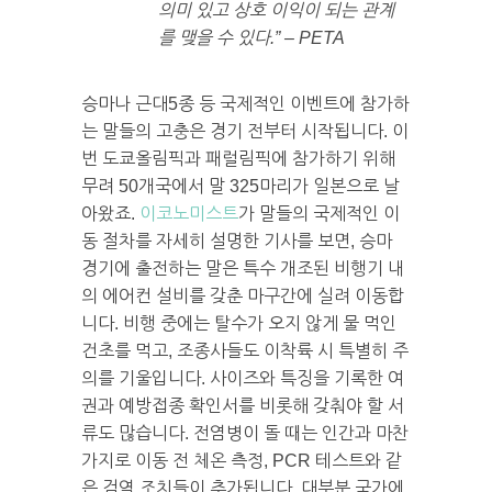
의미 있고 상호 이익이 되는 관계
를 맺을 수 있다.” – PETA
승마나 근대5종 등 국제적인 이벤트에 참가하
는 말들의 고충은 경기 전부터 시작됩니다. 이
번 도쿄올림픽과 패럴림픽에 참가하기 위해
무려 50개국에서 말 325마리가 일본으로 날
아왔죠.
이코노미스트
가 말들의 국제적인 이
동 절차를 자세히 설명한 기사를 보면, 승마
경기에 출전하는 말은 특수 개조된 비행기 내
의 에어컨 설비를 갖춘 마구간에 실려 이동합
니다. 비행 중에는 탈수가 오지 않게 물 먹인
건초를 먹고, 조종사들도 이착륙 시 특별히 주
의를 기울입니다. 사이즈와 특징을 기록한 여
권과 예방접종 확인서를 비롯해 갖춰야 할 서
류도 많습니다. 전염병이 돌 때는 인간과 마찬
가지로 이동 전 체온 측정, PCR 테스트와 같
은 검역 조치들이 추가됩니다. 대부분 국가에