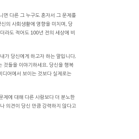
니면 다른 그 누구도 혼자서 그 문제를
당신의 사회생활에 영향을 미치며, 당
더라도 적어도 100년 전의 세상에 비
 내가 당신에게 하고자 하는 말입니다.
는 것들을 이야기하세요. 당신을 행복
소셜미디어에서 보이는 것보다 실제로는
문제에 대해 다른 사람보다 더 분노한
이나 의견이 당신 만큼 강력하지 않다고