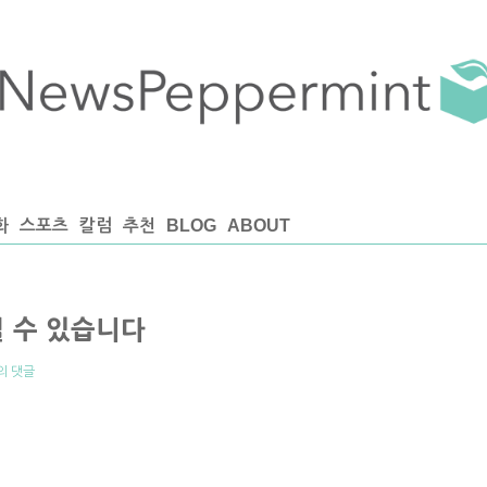
화
스포츠
칼럼
추천
BLOG
ABOUT
칠 수 있습니다
의 댓글