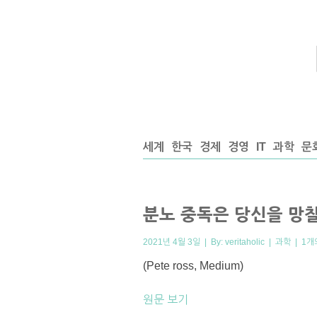
세계
한국
경제
경영
IT
과학
문
분노 중독은 당신을 망
2021년 4월 3일 | By:
veritaholic
|
과학
|
1개
(Pete ross, Medium)
원문 보기