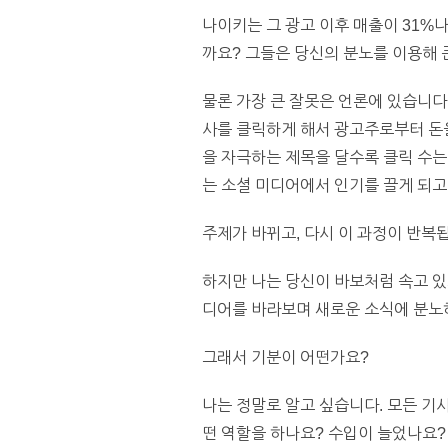
나이키는 그 광고 이후 매출이 31%
까요? 그들은 당신의 분노를 이용해 
물론 가장 큰 잘못은 언론에 있습니다
사를 클릭하게 해서 광고주로부터 돈
을 자극하는 제목을 달수록 클릭 수는
는 소셜 미디어에서 인기를 끌게 되고
주제가 바뀌고, 다시 이 과정이 반복
하지만 나는 당신이 바보처럼 속고 있
디어를 바라보며 새로운 소식에 분노
그래서 기분이 어떤가요?
나는 정말로 알고 싶습니다. 모든 기사
떤 역할을 하나요? 수입이 늘었나요?