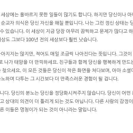
 세상에는 올바르지 못한 일들이 많기도 합니다. 하지만 당신이나 아
 순교자 의식은 당신 자신을 해칠 뿐입니다. 나는 그런 정신 상태는 
수 있습니다. 이 세상이 지금 당장 아무리 끔찍하고 문제가 많다고 하
 세상도 그보다 100년 전의 세상보다 훨씬 낫습니다.
나아지지는 않지만, 적어도 매일 조금씩 나아진다는 뜻입니다. 그것이
 나가 태양을 더 만끽하세요. 친구들과 함께 당신을 행복하게 만드
을 찾으세요. 이 모든 것들은 당신이 작은 화면을 쳐다보며, 아마 
분노하며 다투는 그 시간보다 더 만족스러운 경험이 될 겁니다.
니다. 당신의 분노는 당신을 정당화시켜주지 않습니다. 당신이 어떤 
고 상대의 의견이 더 틀리게 되는 것도 아닙니다. 다른 사람의 감정
른 이들은 멍청이가 되는 것이 아니라는 말입니다.