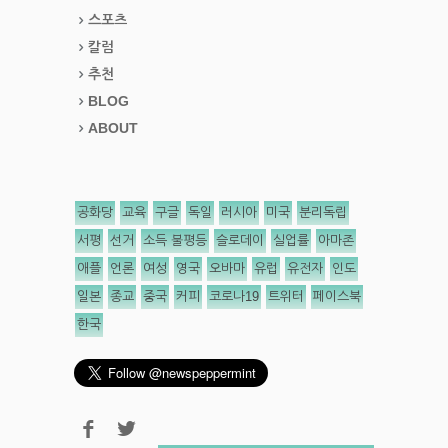
스포츠
칼럼
추천
BLOG
ABOUT
공화당
교육
구글
독일
러시아
미국
분리독립
서평
선거
소득 불평등
슬로데이
실업률
아마존
애플
언론
여성
영국
오바마
유럽
유전자
인도
일본
종교
중국
커피
코로나19
트위터
페이스북
한국