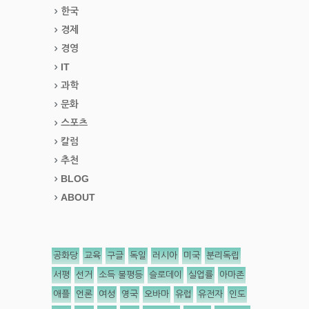
한국
경제
경영
IT
과학
문화
스포츠
칼럼
추천
BLOG
ABOUT
공화당
교육
구글
독일
러시아
미국
분리독립
서평
선거
소득 불평등
슬로데이
실업률
아마존
애플
언론
여성
영국
오바마
유럽
유전자
인도