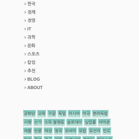
한국
경제
경영
IT
과학
문화
스포츠
칼럼
추천
BLOG
ABOUT
공화당
교육
구글
독일
러시아
미국
분리독립
서평
선거
소득 불평등
슬로데이
실업률
아마존
애플
언론
여성
영국
오바마
유럽
유전자
인도