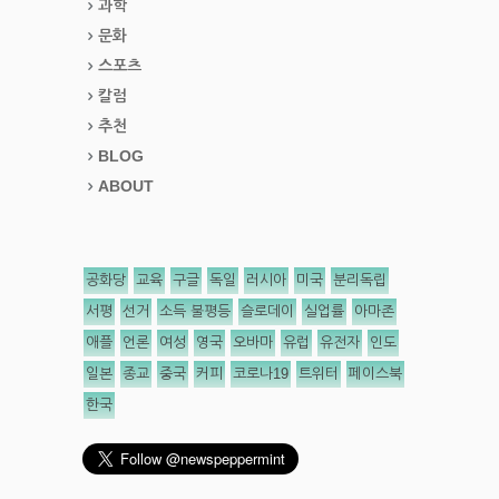
과학
문화
스포츠
칼럼
추천
BLOG
ABOUT
공화당
교육
구글
독일
러시아
미국
분리독립
서평
선거
소득 불평등
슬로데이
실업률
아마존
애플
언론
여성
영국
오바마
유럽
유전자
인도
일본
종교
중국
커피
코로나19
트위터
페이스북
한국